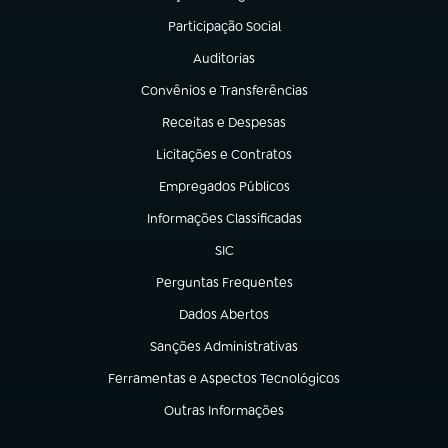
(abre em nova aba)
Participação Social
(abre em nova aba)
Auditorias
(abre em nova aba)
Convênios e Transferências
(abre em nova aba)
Receitas e Despesas
(abre em nova aba)
Licitações e Contratos
(abre em nova aba)
Empregados Públicos
(abre em nova aba)
Informações Classificadas
(abre em nova aba)
SIC
(abre em nova aba)
Perguntas Frequentes
(abre em nova aba)
Dados Abertos
(abre em nova aba)
Sanções Administrativas
(abre em nova aba)
Ferramentas e Aspectos Tecnológicos
(abre em nova aba)
Outras Informações
(abre em nova aba)