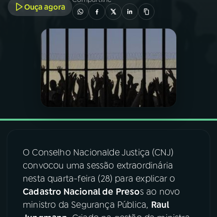
Ouça agora
03
PROGRAMAÇÃO
04
PROGRAMAS
05
PODCASTS
06
VIDEOCASTS
O Conselho Nacionalde Justiça (CNJ)
07
ÚLTIMAS
convocou uma sessão extraordinária
nesta quarta-feira (28) para explicar o
08
FESTIVAL DE MÚSICA
Cadastro Nacional de Preso
s ao novo
ministro da Segurança Pública,
Raul
ACOMPANHE A RÁDIO NACIONAL