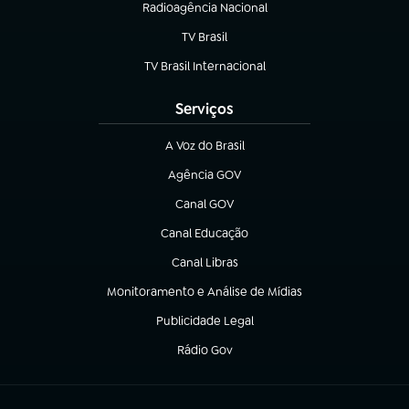
Radioagência Nacional
(abre em nova aba)
TV Brasil
(abre em nova aba)
TV Brasil Internacional
(abre em nova aba)
Serviços
A Voz do Brasil
(abre em nova aba)
Agência GOV
(abre em nova aba)
Canal GOV
(abre em nova aba)
Canal Educação
(abre em nova aba)
Canal Libras
(abre em nova aba)
Monitoramento e Análise de Mídias
(abre em nova aba)
Publicidade Legal
(abre em nova aba)
Rádio Gov
(abre em nova aba)