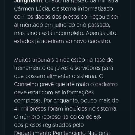
Jungmann
. Criado na gestão da ministra
Cármen Lúcia, o sistema informatizado
YouTube
Facebook
com os dados dos presos começou a ser
alimentado em julho do ano passado,
Instagram
X
mas ainda está incompleto. Apenas oito
estados já aderiram ao novo cadastro.
TikTok
Muitos tribunais ainda estão na fase de
treinamento de juízes e servidores para
que possam alimentar o sistema. O
Conselho prevê que até maio o cadastro
deve estar com as informações
completas. Por enquanto, pouco mais de
41 mil presos foram incluídos no sistema.
O número representa cerca de 6%
dos presos registrados pelo
Departamento Penitenciário Nacional