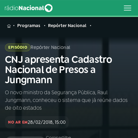
MENU
Programas
Repórter Nacional
Repórter Nacional
EPISÓDIO
CNJ apresenta Cadastro
Buscar
na
Nacional de Presos a
Rádio
Buscar
Jungmann
Nacional
O novo ministro da Segurança Pública, Raul
AO VIVO
Jungmann, conheceu o sistema que já reúne dados
de oito estados
01
INÍCIO
28/02/2018, 15:00
NO AR EM
02
A RÁDIO
Compartilhe