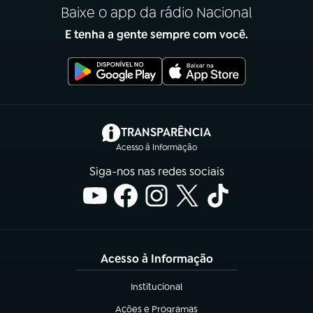
Baixe o app da rádio Nacional
E tenha a gente sempre com você.
(abre em nova aba)
TRANSPARÊNCIA
Acesso à Informação
Siga-nos nas redes sociais
Acesso à Informação
Institucional
(abre em nova aba)
Ações e Programas