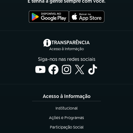
E tenha a gente sempre com você.
(abre em nova aba)
TRANSPARÊNCIA
Acesso à Informação
Siga-nos nas redes sociais
Acesso à Informação
Institucional
(abre em nova aba)
Ações e Programas
(abre em nova aba)
Participação Social
(abre em nova aba)