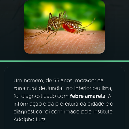
03
PROGRAMAÇÃO
04
PROGRAMAS
05
PODCASTS
06
VIDEOCASTS
Um homem, de 55 anos, morador da
zona rural de Jundiaí, no interior paulista,
07
ÚLTIMAS
foi diagnosticado com
febre amarela
. A
informação é da prefeitura da cidade e o
08
FESTIVAL DE MÚSICA
diagnóstico foi confirmado pelo Instituto
Adolpho Lutz.
ACOMPANHE A RÁDIO NACIONAL