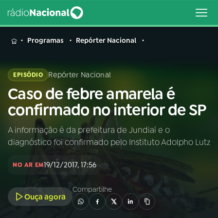
MENU
Programas
Repórter Nacional
Repórter Nacional
EPISÓDIO
Caso de febre amarela é
Buscar
na
confirmado no interior de SP
Rádio
Buscar
Nacional
A informação é da prefeitura de Jundiaí e o
diagnóstico foi confirmado pelo Instituto Adolpho Lutz
AO VIVO
19/12/2017, 17:56
NO AR EM
01
INÍCIO
Compartilhe
Ouça agora
02
A RÁDIO