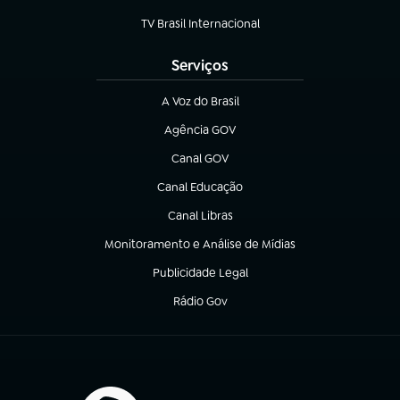
(abre em nova aba)
TV Brasil Internacional
(abre em nova aba)
Serviços
A Voz do Brasil
(abre em nova aba)
Agência GOV
(abre em nova aba)
Canal GOV
(abre em nova aba)
Canal Educação
(abre em nova aba)
Canal Libras
(abre em nova aba)
Monitoramento e Análise de Mídias
(abre em nova aba)
Publicidade Legal
(abre em nova aba)
Rádio Gov
(abre em nova aba)