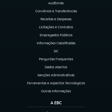
Auditorias
(abre em nova aba)
Convênios e Transferências
(abre em nova aba)
Receitas e Despesas
(abre em nova aba)
Licitações e Contratos
(abre em nova aba)
Empregados Públicos
(abre em nova aba)
Informações Classificadas
(abre em nova aba)
SIC
(abre em nova aba)
Perguntas Frequentes
(abre em nova aba)
Dados Abertos
(abre em nova aba)
Sanções Administrativas
(abre em nova aba)
Ferramentas e Aspectos Tecnológicos
(abre em nova aba)
Outras Informações
(abre em nova aba)
A EBC