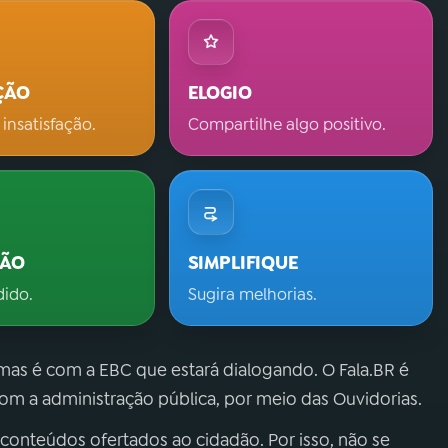
ÇÃO
ELOGIO
 insatisfação.
Compartilhe algo positivo.
ÇÃO
SIMPLIFIQUE
dido.
Sugira melhorias.
 mas é com a EBC que estará dialogando. O Fala.BR é
m a administração pública, por meio das Ouvidorias.
 conteúdos ofertados ao cidadão. Por isso, não se