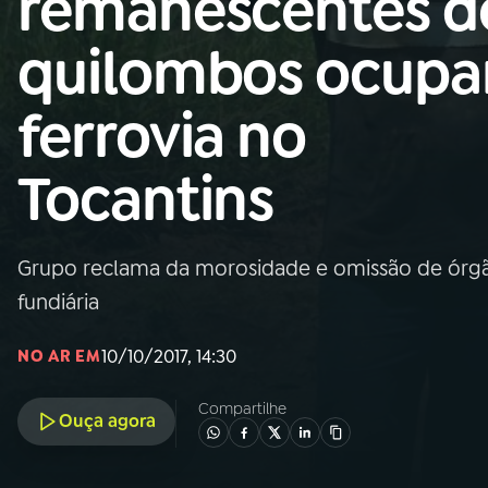
remanescentes d
Nacional
quilombos ocup
01
INÍCIO
ferrovia no
02
A RÁDIO
Tocantins
03
PROGRAMAÇÃO
Grupo reclama da morosidade e omissão de órgão
04
PROGRAMAS
fundiária
05
PODCASTS
10/10/2017, 14:30
NO AR EM
Compartilhe
Ouça agora
06
VIDEOCASTS