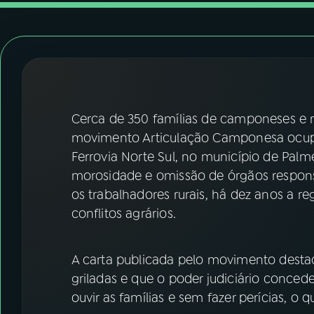
07
ÚLTIMAS
08
FESTIVAL DE MÚSICA
ACOMPANHE A RÁDIO NACIONAL
Cerca de 350 famílias de camponeses e 
YouTube
Facebook
movimento Articulação Camponesa ocup
Ferrovia Norte Sul, no município de Palm
Instagram
X
morosidade e omissão de órgãos responsá
os trabalhadores rurais, há dez anos a re
TikTok
conflitos agrários.
A carta publicada pelo movimento dest
griladas e que o poder judiciário conc
ouvir as famílias e sem fazer perícias, o