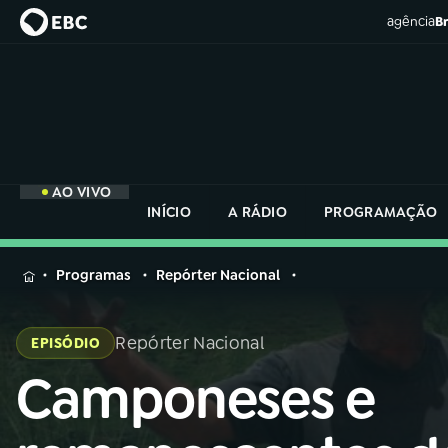
agência
Br
AO VIVO
INÍCIO
A RÁDIO
PROGRAMAÇÃO
MENU
Programas
Repórter Nacional
Buscar
na
Repórter Nacional
EPISÓDIO
Rádio
Buscar
Nacional
Camponeses e
Buscar
na
Rádio
AO VIVO