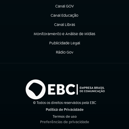
Canal GOV
(abre em nova aba)
Canal Educação
(abre em nova aba)
Canal Libras
(abre em nova aba)
Monitoramento e Análise de Mídias
(abre em nova aba)
Publicidade Legal
(abre em nova aba)
Rádio Gov
(abre em nova aba)
© Todos os direitos reservados pela EBC
Política de Privacidade
(abre em nova aba)
Termos de uso
(abre em nova aba)
Preferências de privacidade