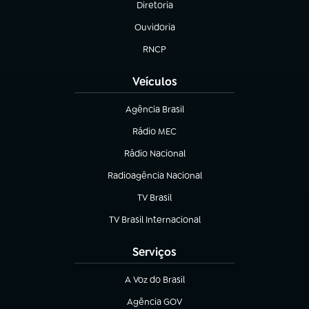
Diretoria
(abre em nova aba)
Ouvidoria
(abre em nova aba)
RNCP
(abre em nova aba)
Veículos
Agência Brasil
(abre em nova aba)
Rádio MEC
(abre em nova aba)
Rádio Nacional
Radioagência Nacional
(abre em nova aba)
TV Brasil
(abre em nova aba)
TV Brasil Internacional
(abre em nova aba)
Serviços
A Voz do Brasil
(abre em nova aba)
Agência GOV
(abre em nova aba)