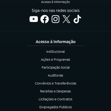
Acesso à Informação
Siga-nos nas redes sociais
Acesso à Informação
Institucional
(abre em nova aba)
Ações e Programas
(abre em nova aba)
Participação Social
(abre em nova aba)
Auditorias
(abre em nova aba)
Convênios e Transferências
(abre em nova aba)
Receitas e Despesas
(abre em nova aba)
Licitações e Contratos
(abre em nova aba)
Empregados Públicos
(abre em nova aba)