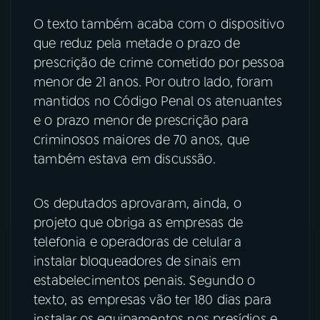
O texto também acaba com o dispositivo
YouTube
Facebook
que reduz pela metade o prazo de
prescrição de crime cometido por pessoa
Instagram
X
menor de 21 anos. Por outro lado, foram
TikTok
mantidos no Código Penal os atenuantes
e o prazo menor de prescrição para
criminosos maiores de 70 anos, que
também estava em discussão.
Os deputados aprovaram, ainda, o
projeto que obriga as empresas de
telefonia e operadoras de celular a
instalar bloqueadores de sinais em
estabelecimentos penais. Segundo o
texto, as empresas vão ter 180 dias para
instalar os equipamentos nos presídios e