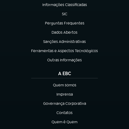
Informações Classificadas
(abre em nova aba)
SIC
(abre em nova aba)
Perguntas Frequentes
(abre em nova aba)
Dados Abertos
(abre em nova aba)
Sanções Administrativas
(abre em nova aba)
Ferramentas e Aspectos Tecnológicos
(abre em nova aba)
Outras Informações
(abre em nova aba)
A EBC
Quem somos
(abre em nova aba)
Imprensa
(abre em nova aba)
Governança Corporativa
(abre em nova aba)
Contatos
(abre em nova aba)
Quem é Quem
(abre em nova aba)