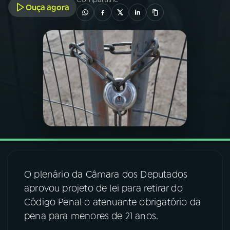
Ouça agora
03
PROGRAMAÇÃO
04
PROGRAMAS
05
PODCASTS
06
VIDEOCASTS
07
ÚLTIMAS
O plenário da Câmara dos Deputados
aprovou projeto de lei para retirar do
08
FESTIVAL DE MÚSICA
Código Penal o atenuante obrigatório da
pena para menores de 21 anos.
ACOMPANHE A RÁDIO NACIONAL