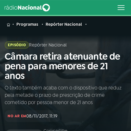
MENU
Programas
Repórter Nacional
Repórter Nacional
EPISÓDIO
Câmara retira atenuante de
Buscar
na
pena para menores de 21
Rádio
Buscar
anos
Nacional
O texto também acaba com o dispositivo que reduz
AO VIVO
pela metade o prazo de prescrição de crime
cometido por pessoa menor de 21 anos
01
INÍCIO
08/11/2017, 11:19
NO AR EM
02
A RÁDIO
Compartilhe