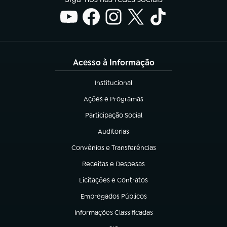
Acesso à Informação
Institucional
(abre em nova aba)
Ações e Programas
(abre em nova aba)
Participação Social
(abre em nova aba)
Auditorias
(abre em nova aba)
Convênios e Transferências
(abre em nova aba)
Receitas e Despesas
(abre em nova aba)
Licitações e Contratos
(abre em nova aba)
Empregados Públicos
(abre em nova aba)
Informações Classificadas
(abre em nova aba)