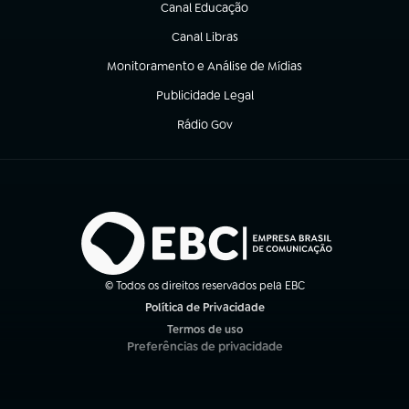
Canal Educação
(abre em nova aba)
Canal Libras
(abre em nova aba)
Monitoramento e Análise de Mídias
(abre em nova aba)
Publicidade Legal
(abre em nova aba)
Rádio Gov
(abre em nova aba)
© Todos os direitos reservados pela EBC
Política de Privacidade
(abre em nova aba)
Termos de uso
(abre em nova aba)
Preferências de privacidade