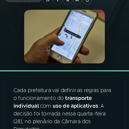
03
PROGRAMAÇÃO
04
PROGRAMAS
05
PODCASTS
06
VIDEOCASTS
Cada prefeitura vai definir as regras para
07
ÚLTIMAS
o funcionamento do
transporte
individual
com
uso de aplicativos
. A
08
FESTIVAL DE MÚSICA
decisão foi tomada nessa quarta-feira
(28), no plenário da Câmara dos
ACOMPANHE A RÁDIO NACIONAL