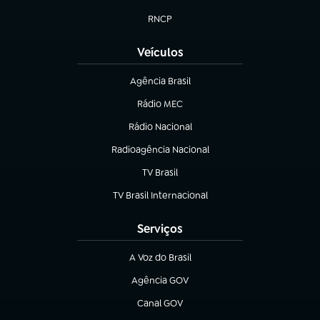
(abre em nova aba)
RNCP
(abre em nova aba)
Veículos
Agência Brasil
(abre em nova aba)
Rádio MEC
(abre em nova aba)
Rádio Nacional
Radioagência Nacional
(abre em nova aba)
TV Brasil
(abre em nova aba)
TV Brasil Internacional
(abre em nova aba)
Serviços
A Voz do Brasil
(abre em nova aba)
Agência GOV
(abre em nova aba)
Canal GOV
(abre em nova aba)