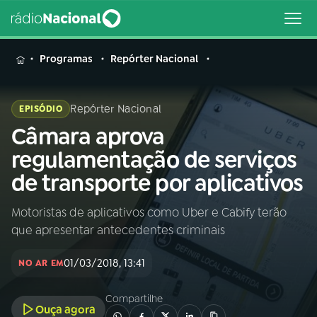
MENU
Programas
Repórter Nacional
Repórter Nacional
EPISÓDIO
Câmara aprova
Buscar
na
regulamentação de serviços
Rádio
Buscar
de transporte por aplicativos
Nacional
Motoristas de aplicativos como Uber e Cabify terão
AO VIVO
que apresentar antecedentes criminais
01
INÍCIO
01/03/2018, 13:41
NO AR EM
Compartilhe
02
A RÁDIO
Ouça agora