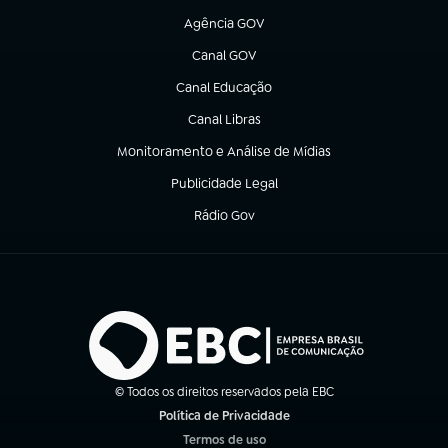
Agência GOV
(abre em nova aba)
Canal GOV
(abre em nova aba)
Canal Educação
(abre em nova aba)
Canal Libras
(abre em nova aba)
Monitoramento e Análise de Mídias
(abre em nova aba)
Publicidade Legal
(abre em nova aba)
Rádio Gov
(abre em nova aba)
© Todos os direitos reservados pela EBC
Política de Privacidade
(abre em nova aba)
Termos de uso