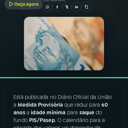
Ouça agora
03
PROGRAMAÇÃO
04
PROGRAMAS
05
PODCASTS
06
VIDEOCASTS
07
ÚLTIMAS
Está publicada no Diário Oficial da União
a
Medida Provisória
que reduz para
60
08
FESTIVAL DE MÚSICA
anos
a
idade mínima
para
saque
do
fundo
PIS/Pasep
. O calendário para a
ACOMPANHE A RÁDIO NACIONAL
retirada dos valores vai depender da