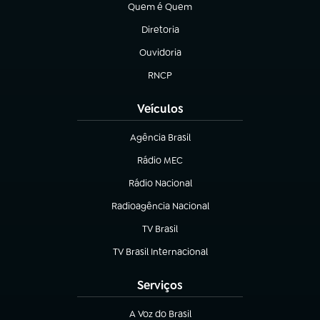
Quem é Quem
(abre em nova aba)
Diretoria
(abre em nova aba)
Ouvidoria
(abre em nova aba)
RNCP
(abre em nova aba)
Veículos
Agência Brasil
(abre em nova aba)
Rádio MEC
(abre em nova aba)
Rádio Nacional
Radioagência Nacional
(abre em nova aba)
TV Brasil
(abre em nova aba)
TV Brasil Internacional
(abre em nova aba)
Serviços
A Voz do Brasil
(abre em nova aba)