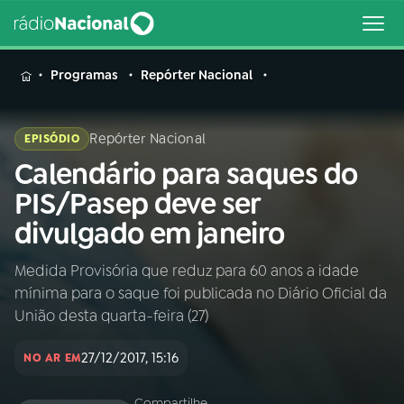
MENU
Programas
Repórter Nacional
Repórter Nacional
EPISÓDIO
Calendário para saques do
Buscar
na
PIS/Pasep deve ser
Rádio
Buscar
divulgado em janeiro
Nacional
Medida Provisória que reduz para 60 anos a idade
AO VIVO
mínima para o saque foi publicada no Diário Oficial da
União desta quarta-feira (27)
01
INÍCIO
27/12/2017, 15:16
NO AR EM
02
A RÁDIO
Compartilhe