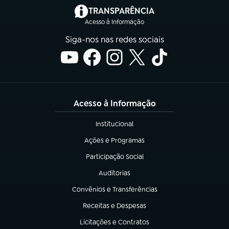
(abre em nova aba)
TRANSPARÊNCIA
Acesso à Informação
Siga-nos nas redes sociais
Acesso à Informação
Institucional
(abre em nova aba)
Ações e Programas
(abre em nova aba)
Participação Social
(abre em nova aba)
Auditorias
(abre em nova aba)
Convênios e Transferências
(abre em nova aba)
Receitas e Despesas
(abre em nova aba)
Licitações e Contratos
(abre em nova aba)