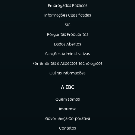
Empregados Públicos
(abre em nova aba)
Informações Classificadas
(abre em nova aba)
SIC
(abre em nova aba)
Perguntas Frequentes
(abre em nova aba)
Dados Abertos
(abre em nova aba)
Sanções Administrativas
(abre em nova aba)
Ferramentas e Aspectos Tecnológicos
(abre em nova aba)
Outras Informações
(abre em nova aba)
A EBC
Quem somos
(abre em nova aba)
Imprensa
(abre em nova aba)
Governança Corporativa
(abre em nova aba)
Contatos
(abre em nova aba)