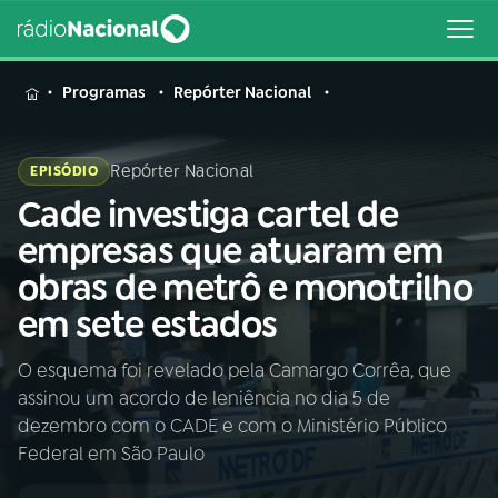
MENU
Programas
Repórter Nacional
Repórter Nacional
EPISÓDIO
Cade investiga cartel de
Buscar
na
empresas que atuaram em
Rádio
Buscar
obras de metrô e monotrilho
Nacional
em sete estados
AO VIVO
O esquema foi revelado pela Camargo Corrêa, que
assinou um acordo de leniência no dia 5 de
01
INÍCIO
dezembro com o CADE e com o Ministério Público
Federal em São Paulo
02
A RÁDIO