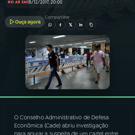
18/12/2017, 20:00
NO AR EM
03
PROGRAMAÇÃO
Compartilhe
Ouça agora
04
PROGRAMAS
05
PODCASTS
06
VIDEOCASTS
07
ÚLTIMAS
08
FESTIVAL DE MÚSICA
O Conselho Administrativo de Defesa
Econômica (Cade) abriu investigação
para apurar a suspeita de um cartel entre
ACOMPANHE A RÁDIO NACIONAL