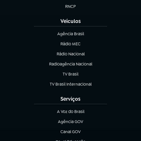
RNCP
(abre em nova aba)
Veículos
Agência Brasil
(abre em nova aba)
Rádio MEC
(abre em nova aba)
Rádio Nacional
Radioagência Nacional
(abre em nova aba)
TV Brasil
(abre em nova aba)
TV Brasil Internacional
(abre em nova aba)
Serviços
A Voz do Brasil
(abre em nova aba)
Agência GOV
(abre em nova aba)
Canal GOV
(abre em nova aba)