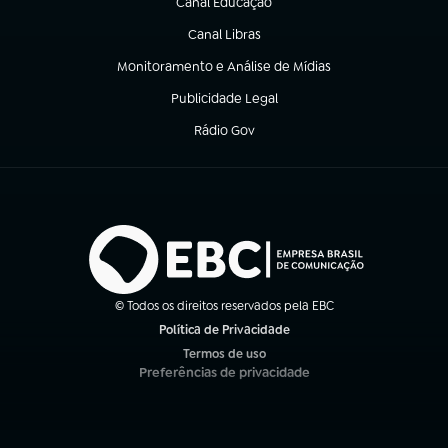
Canal Educação
(abre em nova aba)
Canal Libras
(abre em nova aba)
Monitoramento e Análise de Mídias
(abre em nova aba)
Publicidade Legal
(abre em nova aba)
Rádio Gov
(abre em nova aba)
© Todos os direitos reservados pela EBC
Política de Privacidade
(abre em nova aba)
Termos de uso
(abre em nova aba)
Preferências de privacidade