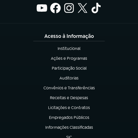
Acesso à Informação
Institucional
(abre em nova aba)
Ações e Programas
(abre em nova aba)
Participação Social
(abre em nova aba)
Auditorias
(abre em nova aba)
Convênios e Transferências
(abre em nova aba)
Receitas e Despesas
(abre em nova aba)
Licitações e Contratos
(abre em nova aba)
Empregados Públicos
(abre em nova aba)
Informações Classificadas
(abre em nova aba)
SIC