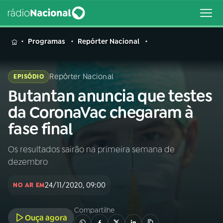
MENU
Programas
Repórter Nacional
Repórter Nacional
EPISÓDIO
Butantan anuncia que testes
Buscar
na
da CoronaVac chegaram à
Rádio
Buscar
fase final
Nacional
Os resultados sairão na primeira semana de
AO VIVO
dezembro
01
INÍCIO
24/11/2020, 09:00
NO AR EM
Compartilhe
02
A RÁDIO
Ouça agora