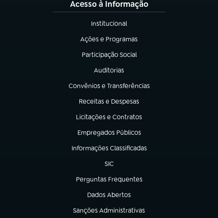
Acesso à Informação
Institucional
(abre em nova aba)
Ações e Programas
(abre em nova aba)
Participação Social
(abre em nova aba)
Auditorias
(abre em nova aba)
Convênios e Transferências
(abre em nova aba)
Receitas e Despesas
(abre em nova aba)
Licitações e Contratos
(abre em nova aba)
Empregados Públicos
(abre em nova aba)
Informações Classificadas
(abre em nova aba)
SIC
(abre em nova aba)
Perguntas Frequentes
(abre em nova aba)
Dados Abertos
(abre em nova aba)
Sanções Administrativas
(abre em nova aba)