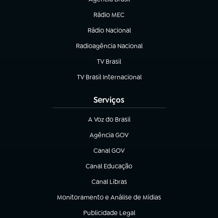
(abre em nova aba)
Rádio MEC
(abre em nova aba)
Rádio Nacional
Radioagência Nacional
(abre em nova aba)
TV Brasil
(abre em nova aba)
TV Brasil Internacional
(abre em nova aba)
Serviços
A Voz do Brasil
(abre em nova aba)
Agência GOV
(abre em nova aba)
Canal GOV
(abre em nova aba)
Canal Educação
(abre em nova aba)
Canal Libras
(abre em nova aba)
Monitoramento e Análise de Mídias
(abre em nova aba)
Publicidade Legal
(abre em nova aba)