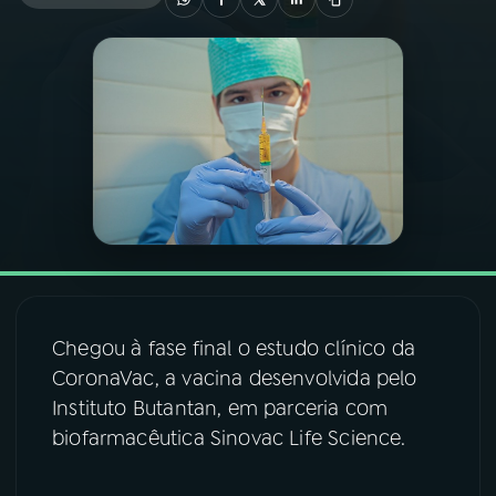
03
PROGRAMAÇÃO
04
PROGRAMAS
05
PODCASTS
06
VIDEOCASTS
Chegou à fase final o estudo clínico da
07
ÚLTIMAS
CoronaVac, a vacina desenvolvida pelo
Instituto Butantan, em parceria com
08
FESTIVAL DE MÚSICA
biofarmacêutica Sinovac Life Science.
ACOMPANHE A RÁDIO NACIONAL