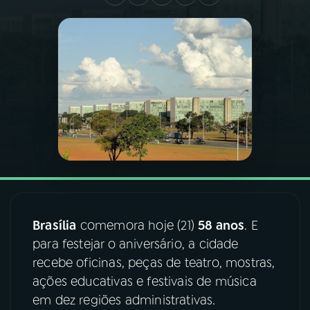
03
PROGRAMAÇÃO
04
PROGRAMAS
05
PODCASTS
06
VIDEOCASTS
07
ÚLTIMAS
Brasília
comemora hoje (21)
58 anos
. E
para festejar o aniversário, a cidade
recebe oficinas, peças de teatro, mostras,
08
FESTIVAL DE MÚSICA
ações educativas e festivais de música
em dez regiões administrativas.
ACOMPANHE A RÁDIO NACIONAL