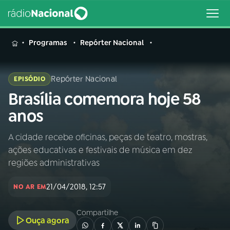
MENU
Programas
Repórter Nacional
Repórter Nacional
EPISÓDIO
Brasília comemora hoje 58
Buscar
na
anos
Rádio
Buscar
Nacional
A cidade recebe oficinas, peças de teatro, mostras,
ações educativas e festivais de música em dez
AO VIVO
regiões administrativas
21/04/2018, 12:57
01
INÍCIO
NO AR EM
Compartilhe
Ouça agora
02
A RÁDIO