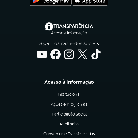
(abre em nova aba)
TRANSPARÊNCIA
Acesso à Informação
Siga-nos nas redes sociais
Acesso à Informação
Institucional
(abre em nova aba)
Ações e Programas
(abre em nova aba)
Participação Social
(abre em nova aba)
Auditorias
(abre em nova aba)
Convênios e Transferências
(abre em nova aba)