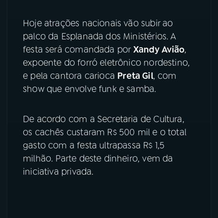
YouTube
Facebook
Hoje atrações nacionais vão subir ao
palco da Esplanada dos Ministérios. A
Instagram
X
festa será comandada por
Xandy Avião
,
expoente do forró eletrônico nordestino,
TikTok
e pela cantora carioca
Preta Gil
, com
show que envolve funk e samba.
De acordo com a Secretaria de Cultura,
os cachês custaram R$ 500 mil e o total
gasto com a festa ultrapassa R$ 1,5
milhão. Parte deste dinheiro, vem da
iniciativa privada.