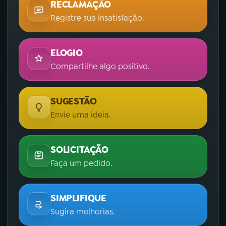
RECLAMAÇÃO
Registre sua insatisfação.
ELOGIO
Compartilhe algo positivo.
SUGESTÃO
Envie uma ideia.
SOLICITAÇÃO
Faça um pedido.
SIMPLIFIQUE
Sugira melhorias.