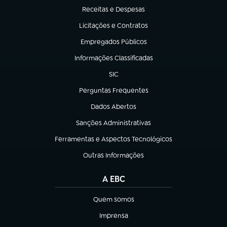
Receitas e Despesas
(abre em nova aba)
Licitações e Contratos
(abre em nova aba)
Empregados Públicos
(abre em nova aba)
Informações Classificadas
(abre em nova aba)
SIC
(abre em nova aba)
Perguntas Frequentes
(abre em nova aba)
Dados Abertos
(abre em nova aba)
Sanções Administrativas
(abre em nova aba)
Ferramentas e Aspectos Tecnológicos
(abre em nova aba)
Outras Informações
(abre em nova aba)
A EBC
Quem somos
(abre em nova aba)
Imprensa
(abre em nova aba)