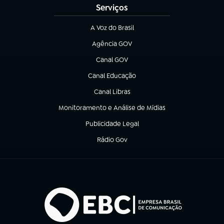
Serviços
A Voz do Brasil
(abre em nova aba)
Agência GOV
(abre em nova aba)
Canal GOV
(abre em nova aba)
Canal Educação
(abre em nova aba)
Canal Libras
(abre em nova aba)
Monitoramento e Análise de Mídias
(abre em nova aba)
Publicidade Legal
(abre em nova aba)
Rádio Gov
(abre em nova aba)