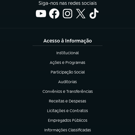
Siga-nos nas redes sociais
Acesso à Informação
Institucional
(abre em nova aba)
Ações e Programas
(abre em nova aba)
Participação Social
(abre em nova aba)
Auditorias
(abre em nova aba)
Convênios e Transferências
(abre em nova aba)
Receitas e Despesas
(abre em nova aba)
Licitações e Contratos
(abre em nova aba)
Empregados Públicos
(abre em nova aba)
Informações Classificadas
(abre em nova aba)