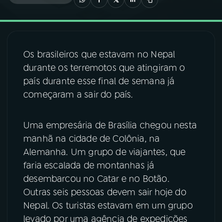
03
PROGRAMAÇÃO
Os brasileiros que estavam no Nepal
04
PROGRAMAS
durante os terremotos que atingiram o
país durante esse final de semana já
05
PODCASTS
começaram a sair do país.
06
VIDEOCASTS
Uma empresária de Brasília chegou nesta
manhã na cidade de Colônia, na
Alemanha. Um grupo de viajantes, que
07
ÚLTIMAS
faria escalada de montanhas já
desembarcou no Catar e no Botão.
08
FESTIVAL DE MÚSICA
Outras seis pessoas devem sair hoje do
Nepal. Os turistas estavam em um grupo
levado por uma agência de expedições
ACOMPANHE A RÁDIO NACIONAL