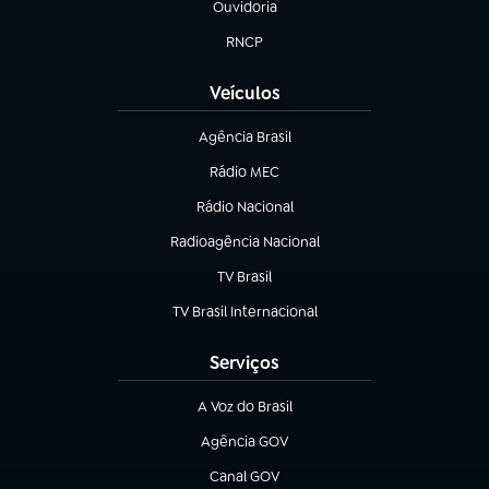
Ouvidoria
(abre em nova aba)
RNCP
(abre em nova aba)
Veículos
Agência Brasil
(abre em nova aba)
Rádio MEC
(abre em nova aba)
Rádio Nacional
Radioagência Nacional
(abre em nova aba)
TV Brasil
(abre em nova aba)
TV Brasil Internacional
(abre em nova aba)
Serviços
A Voz do Brasil
(abre em nova aba)
Agência GOV
(abre em nova aba)
Canal GOV
(abre em nova aba)