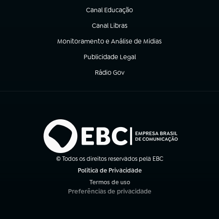
Canal Educação
(abre em nova aba)
Canal Libras
(abre em nova aba)
Monitoramento e Análise de Mídias
(abre em nova aba)
Publicidade Legal
(abre em nova aba)
Rádio Gov
(abre em nova aba)
© Todos os direitos reservados pela EBC
Política de Privacidade
(abre em nova aba)
Termos de uso
(abre em nova aba)
Preferências de privacidade