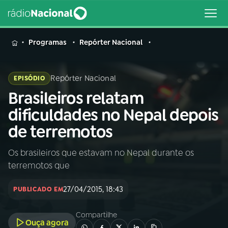
MENU
Programas
Repórter Nacional
Repórter Nacional
EPISÓDIO
Brasileiros relatam
Buscar
na
dificuldades no Nepal depois
Rádio
Buscar
de terremotos
Nacional
Os brasileiros que estavam no Nepal durante os
AO VIVO
terremotos que
01
INÍCIO
27/04/2015, 18:43
PUBLICADO EM
Compartilhe
02
A RÁDIO
Ouça agora