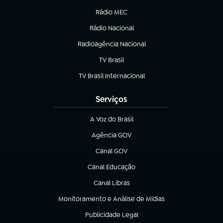
Rádio MEC
(abre em nova aba)
Rádio Nacional
Radioagência Nacional
(abre em nova aba)
TV Brasil
(abre em nova aba)
TV Brasil Internacional
(abre em nova aba)
Serviços
A Voz do Brasil
(abre em nova aba)
Agência GOV
(abre em nova aba)
Canal GOV
(abre em nova aba)
Canal Educação
(abre em nova aba)
Canal Libras
(abre em nova aba)
Monitoramento e Análise de Mídias
(abre em nova aba)
Publicidade Legal
(abre em nova aba)