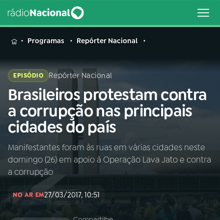
MENU
Programas
Repórter Nacional
Repórter Nacional
EPISÓDIO
Brasileiros protestam contra
Buscar
na
a corrupção nas principais
Rádio
Buscar
cidades do país
Nacional
Manifestantes foram às ruas em várias cidades neste
AO VIVO
domingo (26) em apoio à Operação Lava Jato e contra
a corrupção
01
INÍCIO
27/03/2017, 10:51
NO AR EM
02
A RÁDIO
Compartilhe