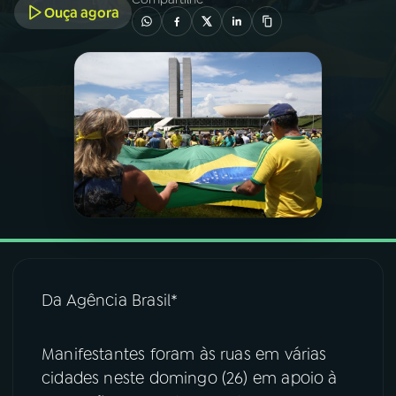
Ouça agora
03
PROGRAMAÇÃO
04
PROGRAMAS
05
PODCASTS
06
VIDEOCASTS
07
ÚLTIMAS
Da Agência Brasil*
08
FESTIVAL DE MÚSICA
Manifestantes foram às ruas em várias
cidades neste domingo (26) em apoio à
ACOMPANHE A RÁDIO NACIONAL