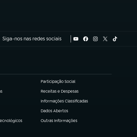
Siga-nos nas redes sociais
Participação Social
(abre em nova aba)
as
Receitas e Despesas
(abre em nova aba)
Informações Classificadas
(abre em nova aba)
Dados Abertos
(abre em nova aba)
Tecnológicos
Outras Informações
(abre em nova aba)