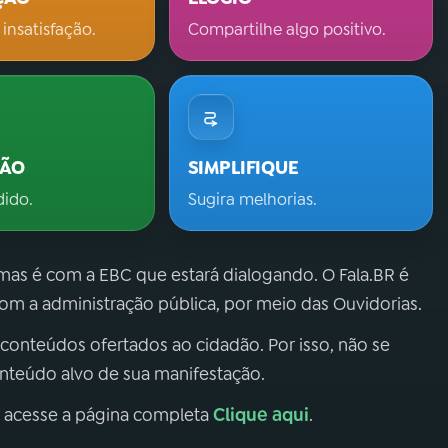
 insatisfação.
Compartilhe algo positivo.
ÇÃO
SIMPLIFIQUE
dido.
Sugira melhorias.
 mas é com a EBC que estará dialogando. O Fala.BR é
m a administração pública, por meio das Ouvidorias.
 conteúdos ofertados ao cidadão. Por isso, não se
onteúdo alvo de sua manifestação.
Clique aqui
, acesse a página completa
.