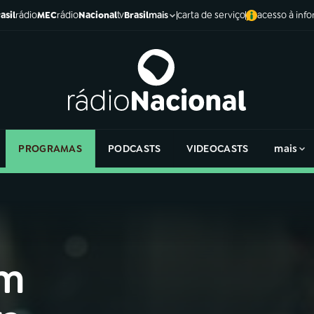
asil
rádio
MEC
rádio
Nacional
tv
Brasil
carta de serviço
acesso à inf
mais
PROGRAMAS
PODCASTS
VIDEOCASTS
mais
am