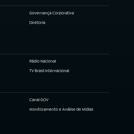
Governança Corporativa
(abre em nova aba)
Diretoria
(abre em nova aba)
Rádio Nacional
TV Brasil Internacional
(abre em nova aba)
Canal GOV
(abre em nova aba)
Monitoramento e Análise de Mídias
(abre em nova aba)