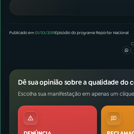
07
ÚLTIMAS
08
FESTIVAL DE MÚSICA
Publicado em
01/03/2019
Episódio
do programa
Repórter Nacional
ACOMPANHE A RÁDIO NACIONAL
C
YouTube
Facebook
Instagram
X
Dê sua opinião sobre a qualidade do 
TikTok
Escolha sua manifestação em apenas um clique
DENÚNCIA
RECLAMA