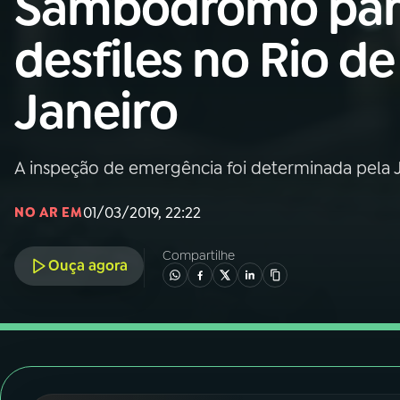
Sambódromo par
Nacional
desfiles no Rio de
01
INÍCIO
Janeiro
02
A RÁDIO
A inspeção de emergência foi determinada pela J
03
PROGRAMAÇÃO
01/03/2019, 22:22
NO AR EM
04
PROGRAMAS
Compartilhe
Ouça agora
05
PODCASTS
06
VIDEOCASTS