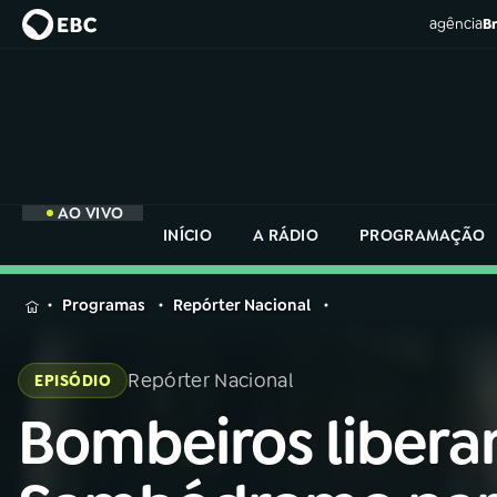
agência
Br
AO VIVO
INÍCIO
A RÁDIO
PROGRAMAÇÃO
MENU
Programas
Repórter Nacional
Buscar
na
Repórter Nacional
EPISÓDIO
Rádio
Buscar
Nacional
Bombeiros liber
Buscar
na
Rádio
AO VIVO