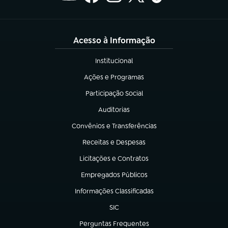
Acesso à Informação
Institucional
(abre em nova aba)
Ações e Programas
(abre em nova aba)
Participação Social
(abre em nova aba)
Auditorias
(abre em nova aba)
Convênios e Transferências
(abre em nova aba)
Receitas e Despesas
(abre em nova aba)
Licitações e Contratos
(abre em nova aba)
Empregados Públicos
(abre em nova aba)
Informações Classificadas
(abre em nova aba)
SIC
(abre em nova aba)
Perguntas Frequentes
(abre em nova aba)