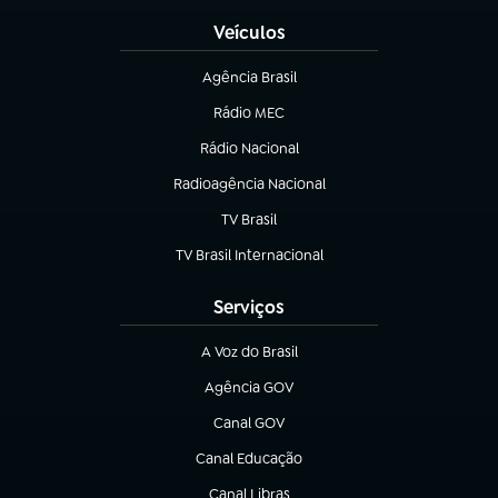
Veículos
Agência Brasil
(abre em nova aba)
Rádio MEC
(abre em nova aba)
Rádio Nacional
Radioagência Nacional
(abre em nova aba)
TV Brasil
(abre em nova aba)
TV Brasil Internacional
(abre em nova aba)
Serviços
A Voz do Brasil
(abre em nova aba)
Agência GOV
(abre em nova aba)
Canal GOV
(abre em nova aba)
Canal Educação
(abre em nova aba)
Canal Libras