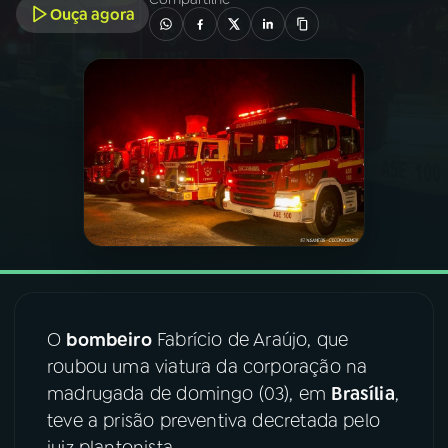
Ouça agora
03
PROGRAMAÇÃO
04
PROGRAMAS
05
PODCASTS
06
VIDEOCASTS
07
ÚLTIMAS
O
bombeiro
Fabrício de Araújo, que
roubou uma viatura da corporação na
08
FESTIVAL DE MÚSICA
madrugada de domingo (03), em
Brasília
,
teve a prisão preventiva decretada pelo
ACOMPANHE A RÁDIO NACIONAL
juiz plantonista.