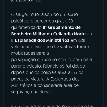
YouTube
Facebook
O sargento teria sofrido um surto
psicótico e percorreu quase 30
Instagram
X
quilômetros do
8º Grupamento de
TikTok
Bombeiro Militar da Ceilândia Norte
até
a
Esplanada dos Ministérios
em alta
velocidade. Mais de dez viaturas foram
mobilizadas para a
perseguição e, mesmo com ordem para
parar o veículo, Fabrício só foi detido
depois que os policiais atiraram nos
pneus da viatura. A Esplanada dos
Ministérios é considerada área de
segurança nacional.
Em nota, a Secretaria de Segurança e Paz