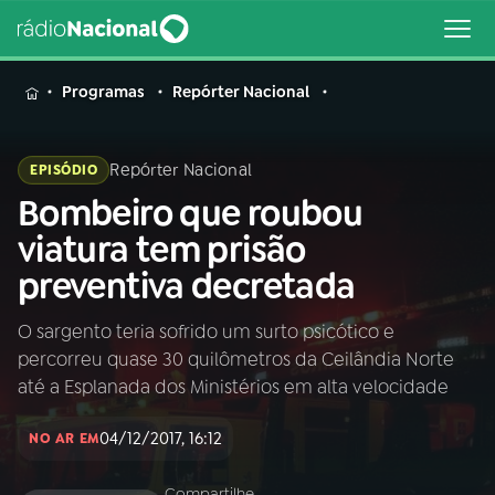
MENU
Programas
Repórter Nacional
Repórter Nacional
EPISÓDIO
Bombeiro que roubou
Buscar
na
viatura tem prisão
Rádio
Buscar
preventiva decretada
Nacional
O sargento teria sofrido um surto psicótico e
AO VIVO
percorreu quase 30 quilômetros da Ceilândia Norte
até a Esplanada dos Ministérios em alta velocidade
01
INÍCIO
04/12/2017, 16:12
NO AR EM
02
A RÁDIO
Compartilhe