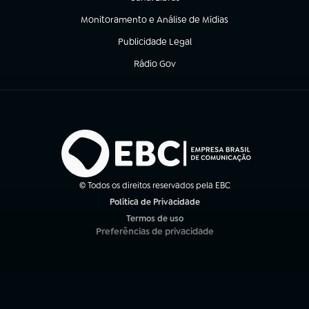
(abre em nova aba)
Monitoramento e Análise de Mídias
(abre em nova aba)
Publicidade Legal
(abre em nova aba)
Rádio Gov
(abre em nova aba)
© Todos os direitos reservados pela EBC
Política de Privacidade
(abre em nova aba)
Termos de uso
(abre em nova aba)
Preferências de privacidade