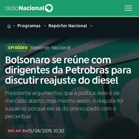
MENU
Programas
Repórter Nacional
Repórter Nacional
EPISÓDIO
Bolsonaro se reúne com
Buscar
na
dirigentes da Petrobras para
Rádio
Buscar
discutir reajuste do diesel
Nacional
Presidente argumentou que a política dele é de
AO VIVO
mercado aberto, mas mesmo assim, o reajuste foi
suspenso porque ele se diz preocupado com o
01
INÍCIO
percentual
15/04/2019, 10:30
NO AR EM
02
A RÁDIO