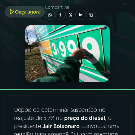
Compartilhe
Ouça agora
03
PROGRAMAÇÃO
04
PROGRAMAS
05
PODCASTS
06
VIDEOCASTS
07
ÚLTIMAS
Depois de determinar suspensão no
08
FESTIVAL DE MÚSICA
reajuste de 5,7% no
preço do diesel
, o
presidente
Jair Bolsonaro
convocou uma
ACOMPANHE A RÁDIO NACIONAL
reunião para amanhã (16), com membros