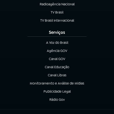
Radioagência Nacional
(abre em nova aba)
TV Brasil
(abre em nova aba)
TV Brasil Internacional
(abre em nova aba)
Serviços
A Voz do Brasil
(abre em nova aba)
Agência GOV
(abre em nova aba)
Canal GOV
(abre em nova aba)
Canal Educação
(abre em nova aba)
Canal Libras
(abre em nova aba)
Monitoramento e Análise de Mídias
(abre em nova aba)
Publicidade Legal
(abre em nova aba)
Rádio Gov
(abre em nova aba)