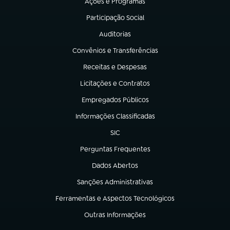
Ações e Programas
(abre em nova aba)
Participação Social
(abre em nova aba)
Auditorias
(abre em nova aba)
Convênios e Transferências
(abre em nova aba)
Receitas e Despesas
(abre em nova aba)
Licitações e Contratos
(abre em nova aba)
Empregados Públicos
(abre em nova aba)
Informações Classificadas
(abre em nova aba)
SIC
(abre em nova aba)
Perguntas Frequentes
(abre em nova aba)
Dados Abertos
(abre em nova aba)
Sanções Administrativas
(abre em nova aba)
Ferramentas e Aspectos Tecnológicos
(abre em nova aba)
Outras Informações
(abre em nova aba)