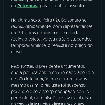
da
Petrobras,
para discutir o assunto.
YouTube
Facebook
Na última sexta-feira (12), Bolsonaro se
Instagram
X
reuniu, rapidamente, com representantes
da Petrobras e ministros de estado.
TikTok
Assim, a estatal voltou atrás e suspendeu,
temporariamente, o reajuste no preço do
diesel.
Pelo Twitter, o presidente argumentou
que a política dele é de mercado aberto e
de não intervenção na economia. Mas
mesmo assim, o reajuste foi suspenso
porque ele se disse “preocupado com o
percentual, num nível”, que avalia abaixo
da “taxa de inflação” deste ano. Além