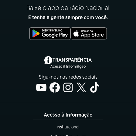
Baixe o app da rádio Nacional
E tenha a gente sempre com você.
(abre em nova aba)
TRANSPARÊNCIA
Acesso à Informação
Siga-nos nas redes sociais
Acesso à Informação
Institucional
(abre em nova aba)