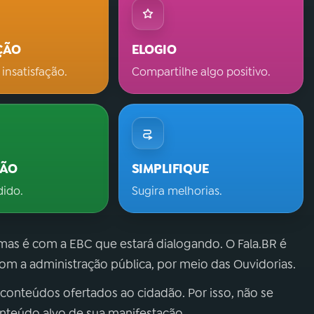
ÇÃO
ELOGIO
 insatisfação.
Compartilhe algo positivo.
ÇÃO
SIMPLIFIQUE
dido.
Sugira melhorias.
 mas é com a EBC que estará dialogando. O Fala.BR é
m a administração pública, por meio das Ouvidorias.
 conteúdos ofertados ao cidadão. Por isso, não se
onteúdo alvo de sua manifestação.