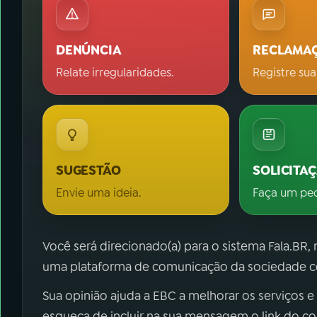
DENÚNCIA
RECLAMA
Relate irregularidades.
Registre sua
SUGESTÃO
SOLICITA
Envie uma ideia.
Faça um pe
Você será direcionado(a) para o sistema Fala.BR,
uma plataforma de comunicação da sociedade co
Sua opinião ajuda a EBC a melhorar os serviços e
esqueça de incluir na sua mensagem o link do c