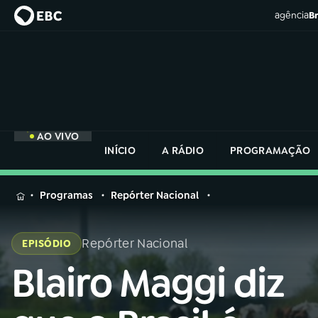
agência
Br
AO VIVO
INÍCIO
A RÁDIO
PROGRAMAÇÃO
MENU
Programas
Repórter Nacional
Buscar
na
Repórter Nacional
EPISÓDIO
Rádio
Buscar
Nacional
Blairo Maggi diz
Buscar
na
Rádio
AO VIVO