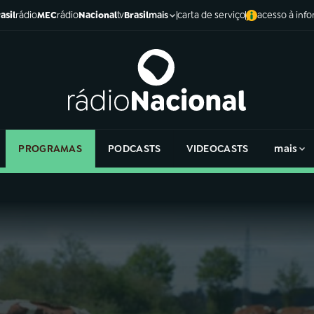
asil
rádio
MEC
rádio
Nacional
tv
Brasil
carta de serviço
acesso à inf
mais
PROGRAMAS
PODCASTS
VIDEOCASTS
mais