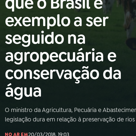
que o Brasil é
Nacional
exemplo a ser
01
INÍCIO
seguido na
02
A RÁDIO
agropecuária e
03
PROGRAMAÇÃO
conservação da
04
PROGRAMAS
água
05
PODCASTS
O ministro da Agricultura, Pecuária e Abasteci
06
VIDEOCASTS
legislação dura em relação à preservação de rio
20/03/2018, 19:03
NO AR EM