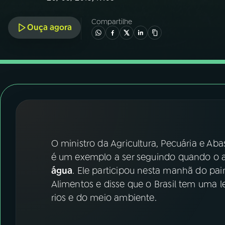
07
ÚLTIMAS
Compartilhe
Ouça agora
08
FESTIVAL DE MÚSICA
ACOMPANHE A RÁDIO NACIONAL
YouTube
Facebook
Instagram
X
TikTok
O ministro da Agricultura, Pecuária e Aba
é um exemplo a ser seguindo quando o 
água
. Ele participou nesta manhã do pai
Alimentos e disse que o Brasil tem uma 
rios e do meio ambiente.