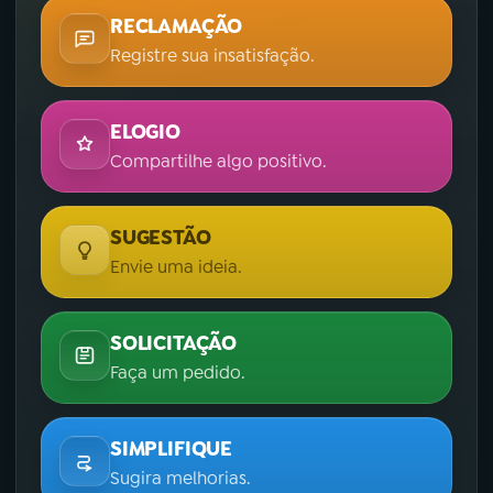
RECLAMAÇÃO
Registre sua insatisfação.
ELOGIO
Compartilhe algo positivo.
SUGESTÃO
Envie uma ideia.
SOLICITAÇÃO
Faça um pedido.
SIMPLIFIQUE
Sugira melhorias.