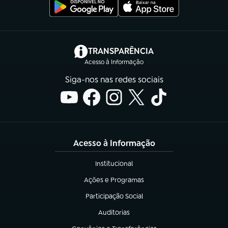
(abre em nova aba)
TRANSPARÊNCIA
Acesso à Informação
Siga-nos nas redes sociais
Acesso à Informação
Institucional
(abre em nova aba)
Ações e Programas
(abre em nova aba)
Participação Social
(abre em nova aba)
Auditorias
(abre em nova aba)