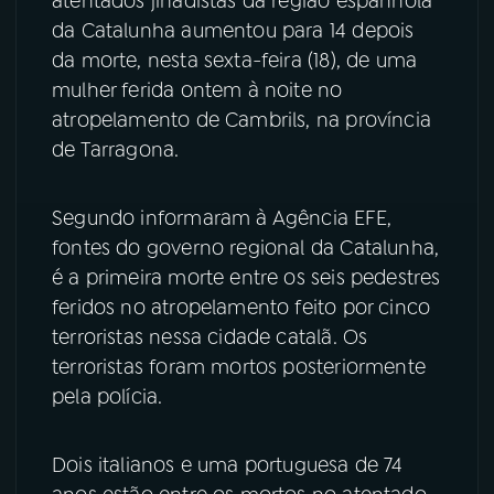
atentados jihadistas da região espanhola
da Catalunha aumentou para 14 depois
YouTube
Facebook
da morte, nesta sexta-feira (18), de uma
mulher ferida ontem à noite no
Instagram
X
atropelamento de Cambrils, na província
de Tarragona.
TikTok
Segundo informaram à Agência EFE,
fontes do governo regional da Catalunha,
é a primeira morte entre os seis pedestres
feridos no atropelamento feito por cinco
terroristas nessa cidade catalã. Os
terroristas foram mortos posteriormente
pela polícia.
Dois italianos e uma portuguesa de 74