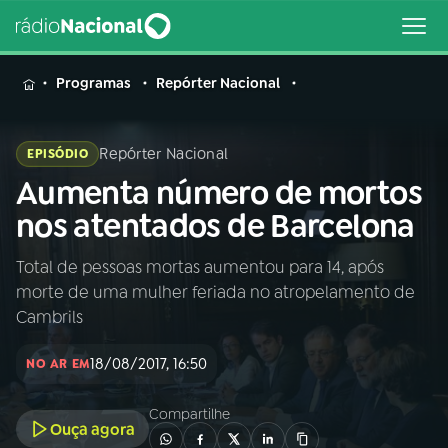
MENU
Programas
Repórter Nacional
Repórter Nacional
EPISÓDIO
Aumenta número de mortos
Buscar
na
nos atentados de Barcelona
Rádio
Buscar
Nacional
Total de pessoas mortas aumentou para 14, após
morte de uma mulher feriada no atropelamento de
AO VIVO
Cambrils
18/08/2017, 16:50
01
INÍCIO
NO AR EM
Compartilhe
Ouça agora
02
A RÁDIO