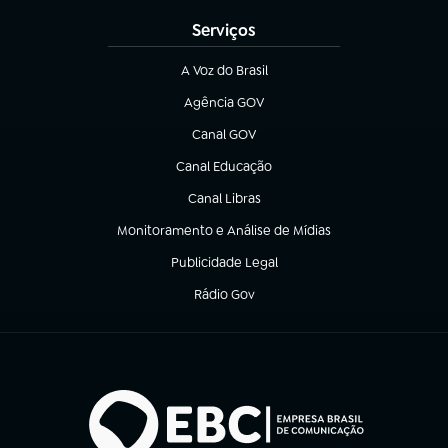
Serviços
A Voz do Brasil
(abre em nova aba)
Agência GOV
(abre em nova aba)
Canal GOV
(abre em nova aba)
Canal Educação
(abre em nova aba)
Canal Libras
(abre em nova aba)
Monitoramento e Análise de Mídias
(abre em nova aba)
Publicidade Legal
(abre em nova aba)
Rádio Gov
(abre em nova aba)