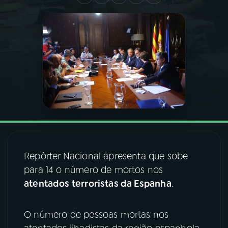
03
PROGRAMAÇÃO
04
PROGRAMAS
05
PODCASTS
06
VIDEOCASTS
Repórter Nacional apresenta que sobe
07
ÚLTIMAS
para 14 o número de mortos nos
atentados terroristas da Espanha
.
08
FESTIVAL DE MÚSICA
O número de pessoas mortas nos
ACOMPANHE A RÁDIO NACIONAL