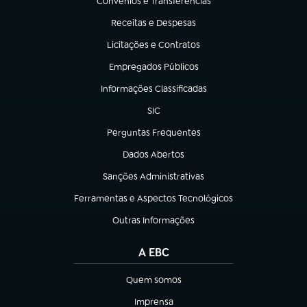
Convênios e Transferências
(abre em nova aba)
Receitas e Despesas
(abre em nova aba)
Licitações e Contratos
(abre em nova aba)
Empregados Públicos
(abre em nova aba)
Informações Classificadas
(abre em nova aba)
SIC
(abre em nova aba)
Perguntas Frequentes
(abre em nova aba)
Dados Abertos
(abre em nova aba)
Sanções Administrativas
(abre em nova aba)
Ferramentas e Aspectos Tecnológicos
(abre em nova aba)
Outras Informações
(abre em nova aba)
A EBC
Quem somos
(abre em nova aba)
Imprensa
(abre em nova aba)