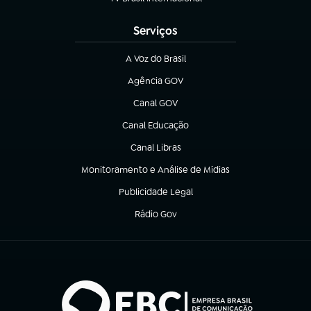
(abre em nova aba)
Serviços
A Voz do Brasil
(abre em nova aba)
Agência GOV
(abre em nova aba)
Canal GOV
(abre em nova aba)
Canal Educação
(abre em nova aba)
Canal Libras
(abre em nova aba)
Monitoramento e Análise de Mídias
(abre em nova aba)
Publicidade Legal
(abre em nova aba)
Rádio Gov
(abre em nova aba)