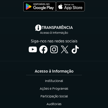
(abre em nova aba)
TRANSPARÊNCIA
Acesso à Informação
Siga-nos nas redes sociais
Acesso à Informação
Institucional
(abre em nova aba)
Ações e Programas
(abre em nova aba)
Participação Social
(abre em nova aba)
Auditorias
(abre em nova aba)