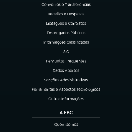
Convênios e Transferências
(abre em nova aba)
Receitas e Despesas
(abre em nova aba)
Licitações e Contratos
(abre em nova aba)
Empregados Públicos
(abre em nova aba)
Informações Classificadas
(abre em nova aba)
SIC
(abre em nova aba)
Perguntas Frequentes
(abre em nova aba)
Dados Abertos
(abre em nova aba)
Sanções Administrativas
(abre em nova aba)
Ferramentas e Aspectos Tecnológicos
(abre em nova aba)
Outras Informações
(abre em nova aba)
A EBC
Quem somos
(abre em nova aba)