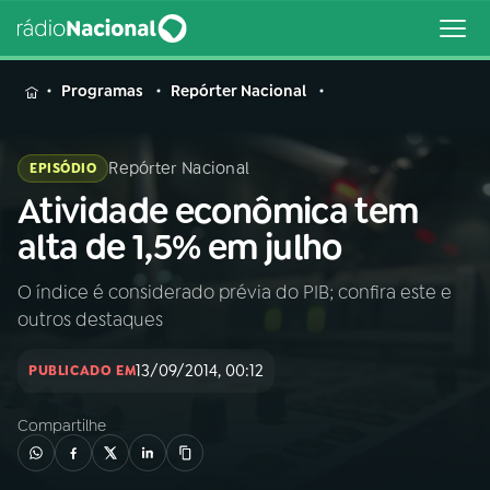
MENU
Programas
Repórter Nacional
Repórter Nacional
EPISÓDIO
Atividade econômica tem
Buscar
na
alta de 1,5% em julho
Rádio
Buscar
Nacional
O índice é considerado prévia do PIB; confira este e
outros destaques
AO VIVO
13/09/2014, 00:12
PUBLICADO EM
01
INÍCIO
Compartilhe
02
A RÁDIO