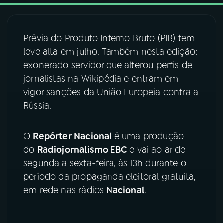
03
PROGRAMAÇÃO
Prévia do Produto Interno Bruto (PIB) tem
leve alta em julho. Também nesta edição:
04
PROGRAMAS
exonerado servidor que alterou perfis de
jornalistas na Wikipédia e entram em
05
PODCASTS
vigor sanções da União Europeia contra a
Rússia.
06
VIDEOCASTS
O
Repórter Nacional
é uma produção
do
Radiojornalismo EBC
e vai ao ar de
07
ÚLTIMAS
segunda a sexta-feira, às 13h durante o
período da propaganda eleitoral gratuita,
08
FESTIVAL DE MÚSICA
em rede nas rádios
Nacional
.
ACOMPANHE A RÁDIO NACIONAL