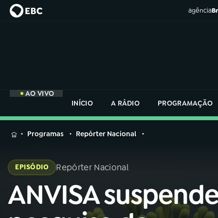
agência
Br
AO VIVO
INÍCIO
A RÁDIO
PROGRAMAÇÃO
MENU
Programas
Repórter Nacional
Buscar
na
Repórter Nacional
EPISÓDIO
Rádio
Buscar
Nacional
ANVISA suspend
Buscar
na
Rádio
AO VIVO