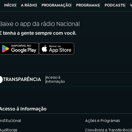
INÍCIO
A RÁDIO
PROGRAMAÇÃO
PROGRAMAS
PODCASTS
Baixe o app da rádio Nacional
E tenha a gente sempre com você.
Acesso à
TRANSPARÊNCIA
abre em nova aba)
Informação
Acesso à Informação
Institucional
Ações e Programas
(abre em nova aba)
(abre em nova aba)
Auditorias
Convênios e Transferênci
(abre em nova aba)
(abre em nova aba)