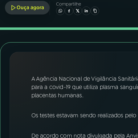
07
ÚLTIMAS
Compartilhe
Ouça agora
08
FESTIVAL DE MÚSICA
ACOMPANHE A RÁDIO NACIONAL
YouTube
Facebook
Instagram
X
A Agência Nacional de Vigilância Sanitá
TikTok
para a covid-19 que utiliza plasma sangu
placentas humanas.
Os testes estavam sendo realizados pelo
De acordo com nota divulgada pela Anvis