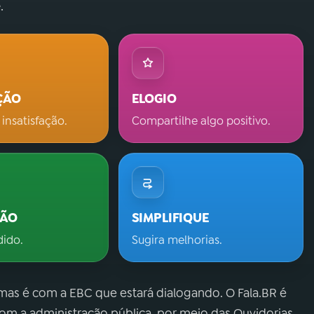
.
ÇÃO
ELOGIO
 insatisfação.
Compartilhe algo positivo.
ÇÃO
SIMPLIFIQUE
dido.
Sugira melhorias.
 mas é com a EBC que estará dialogando. O Fala.BR é
m a administração pública, por meio das Ouvidorias.