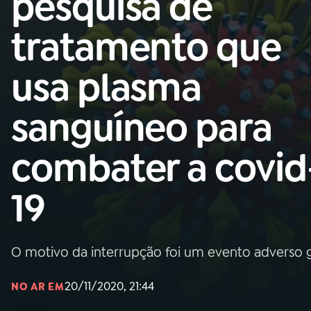
pesquisa de
Nacional
tratamento que
01
INÍCIO
usa plasma
02
A RÁDIO
sanguíneo para
03
PROGRAMAÇÃO
combater a covid
04
PROGRAMAS
19
05
PODCASTS
O motivo da interrupção foi um evento adverso g
06
VIDEOCASTS
20/11/2020, 21:44
NO AR EM