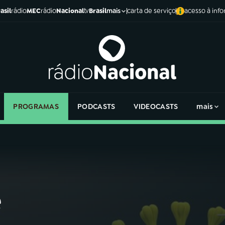
asil
rádio
MEC
rádio
Nacional
tv
Brasil
carta de serviço
acesso à inf
mais
PROGRAMAS
PODCASTS
VIDEOCASTS
mais
e