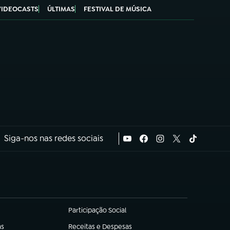
VIDEOCASTS
ÚLTIMAS
FESTIVAL DE MÚSICA
Siga-nos nas redes sociais
Participação Social
(abre em nova aba)
as
Receitas e Despesas
(abre em nova aba)