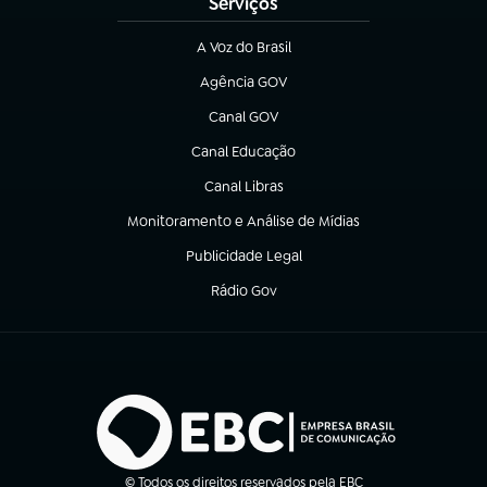
Serviços
A Voz do Brasil
(abre em nova aba)
Agência GOV
(abre em nova aba)
Canal GOV
(abre em nova aba)
Canal Educação
(abre em nova aba)
Canal Libras
(abre em nova aba)
Monitoramento e Análise de Mídias
(abre em nova aba)
Publicidade Legal
(abre em nova aba)
Rádio Gov
(abre em nova aba)
© Todos os direitos reservados pela EBC