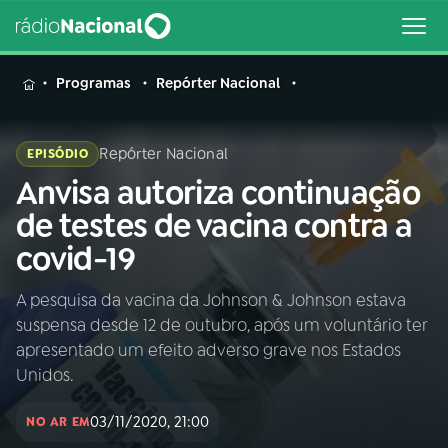
MENU
Programas
Repórter Nacional
Repórter Nacional
EPISÓDIO
Anvisa autoriza continuação
Buscar
na
de testes de vacina contra a
Rádio
Buscar
covid-19
Nacional
A pesquisa da vacina da Johnson & Johnson estava
AO VIVO
suspensa desde 12 de outubro, após um voluntário ter
apresentado um efeito adverso grave nos Estados
01
INÍCIO
Unidos.
03/11/2020, 21:00
NO AR EM
02
A RÁDIO