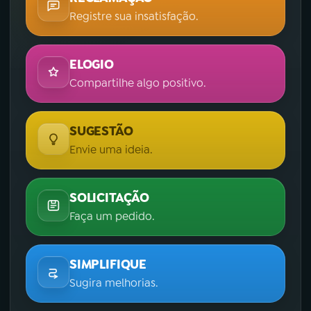
Registre sua insatisfação.
ELOGIO
Compartilhe algo positivo.
SUGESTÃO
Envie uma ideia.
SOLICITAÇÃO
Faça um pedido.
SIMPLIFIQUE
Sugira melhorias.