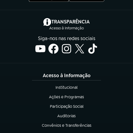
(abre em nova aba)
TRANSPARÊNCIA
Acesso à Informação
Siga-nos nas redes sociais
Acesso à Informação
Institucional
(abre em nova aba)
Ações e Programas
(abre em nova aba)
Participação Social
(abre em nova aba)
Auditorias
(abre em nova aba)
Convênios e Transferências
(abre em nova aba)