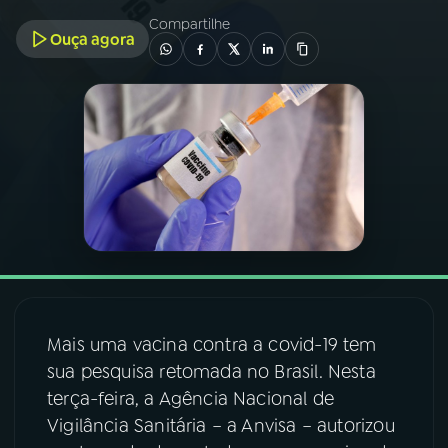
Compartilhe
Ouça agora
03
PROGRAMAÇÃO
04
PROGRAMAS
05
PODCASTS
06
VIDEOCASTS
07
ÚLTIMAS
Mais uma vacina contra a covid-19 tem
sua pesquisa retomada no Brasil. Nesta
08
FESTIVAL DE MÚSICA
terça-feira, a Agência Nacional de
Vigilância Sanitária – a Anvisa – autorizou
ACOMPANHE A RÁDIO NACIONAL