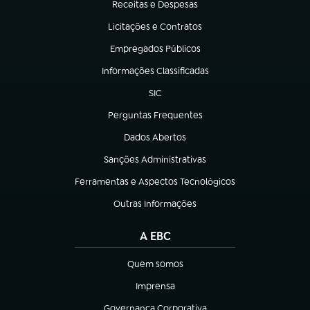
Receitas e Despesas
(abre em nova aba)
Licitações e Contratos
(abre em nova aba)
Empregados Públicos
(abre em nova aba)
Informações Classificadas
(abre em nova aba)
SIC
(abre em nova aba)
Perguntas Frequentes
(abre em nova aba)
Dados Abertos
(abre em nova aba)
Sanções Administrativas
(abre em nova aba)
Ferramentas e Aspectos Tecnológicos
(abre em nova aba)
Outras Informações
(abre em nova aba)
A EBC
Quem somos
(abre em nova aba)
Imprensa
(abre em nova aba)
Governança Corporativa