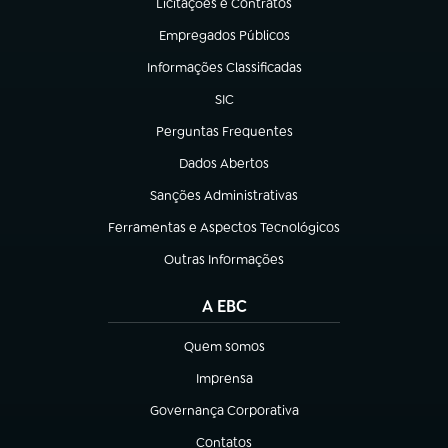
Licitações e Contratos
(abre em nova aba)
Empregados Públicos
(abre em nova aba)
Informações Classificadas
(abre em nova aba)
SIC
(abre em nova aba)
Perguntas Frequentes
(abre em nova aba)
Dados Abertos
(abre em nova aba)
Sanções Administrativas
(abre em nova aba)
Ferramentas e Aspectos Tecnológicos
(abre em nova aba)
Outras Informações
(abre em nova aba)
A EBC
Quem somos
(abre em nova aba)
Imprensa
(abre em nova aba)
Governança Corporativa
(abre em nova aba)
Contatos