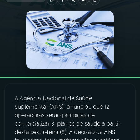
03
PROGRAMAÇÃO
04
PROGRAMAS
05
PODCASTS
06
VIDEOCASTS
A Agência Nacional de Saúde
07
ÚLTIMAS
Suplementar (ANS) anunciou que 12
operadoras serão proibidas de
08
FESTIVAL DE MÚSICA
comercializar 31 planos de saúde a partir
desta sexta-feira (8). A decisão da ANS
ACOMPANHE A RÁDIO NACIONAL