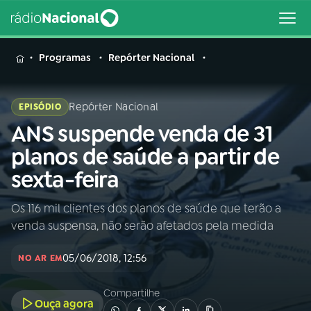
MENU
Programas
Repórter Nacional
Repórter Nacional
EPISÓDIO
ANS suspende venda de 31
Buscar
na
planos de saúde a partir de
Rádio
Buscar
sexta-feira
Nacional
Os 116 mil clientes dos planos de saúde que terão a
AO VIVO
venda suspensa, não serão afetados pela medida
01
INÍCIO
05/06/2018, 12:56
NO AR EM
Compartilhe
02
A RÁDIO
Ouça agora