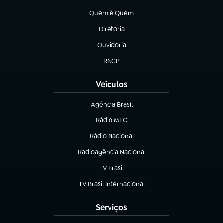
(abre em nova aba)
Quem é Quem
(abre em nova aba)
Diretoria
(abre em nova aba)
Ouvidoria
(abre em nova aba)
RNCP
(abre em nova aba)
Veículos
Agência Brasil
(abre em nova aba)
Rádio MEC
(abre em nova aba)
Rádio Nacional
Radioagência Nacional
(abre em nova aba)
TV Brasil
(abre em nova aba)
TV Brasil Internacional
(abre em nova aba)
Serviços