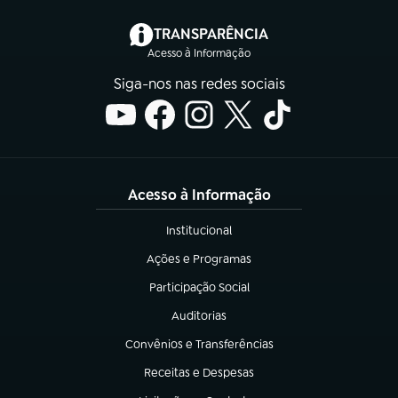
(abre em nova aba)
TRANSPARÊNCIA
Acesso à Informação
Siga-nos nas redes sociais
Acesso à Informação
Institucional
(abre em nova aba)
Ações e Programas
(abre em nova aba)
Participação Social
(abre em nova aba)
Auditorias
(abre em nova aba)
Convênios e Transferências
(abre em nova aba)
Receitas e Despesas
(abre em nova aba)