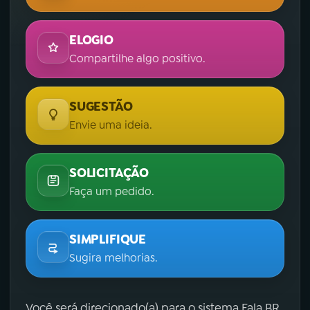
ELOGIO
Compartilhe algo positivo.
SUGESTÃO
Envie uma ideia.
SOLICITAÇÃO
Faça um pedido.
SIMPLIFIQUE
Sugira melhorias.
Você será direcionado(a) para o sistema Fala.BR,