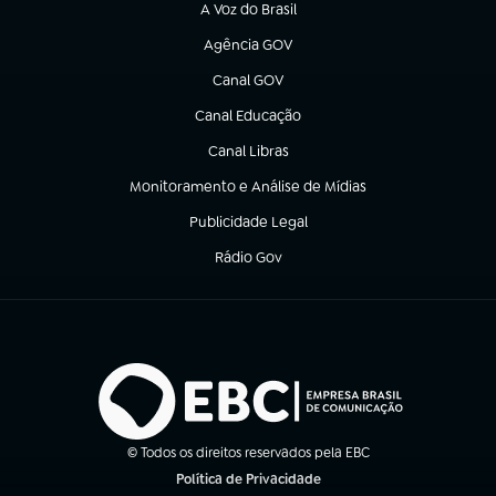
A Voz do Brasil
(abre em nova aba)
Agência GOV
(abre em nova aba)
Canal GOV
(abre em nova aba)
Canal Educação
(abre em nova aba)
Canal Libras
(abre em nova aba)
Monitoramento e Análise de Mídias
(abre em nova aba)
Publicidade Legal
(abre em nova aba)
Rádio Gov
(abre em nova aba)
© Todos os direitos reservados pela EBC
Política de Privacidade
(abre em nova aba)