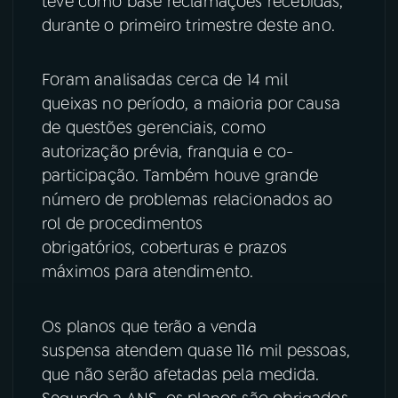
teve como base reclamações recebidas,
durante o primeiro trimestre deste ano.
YouTube
Facebook
Foram analisadas cerca de 14 mil
Instagram
X
queixas no período, a maioria por causa
TikTok
de questões gerenciais, como
autorização prévia, franquia e co-
participação. Também houve grande
número de problemas relacionados ao
rol de procedimentos
obrigatórios, coberturas e prazos
máximos para atendimento.
Os planos que terão a venda
suspensa atendem quase 116 mil pessoas,
que não serão afetadas pela medida.