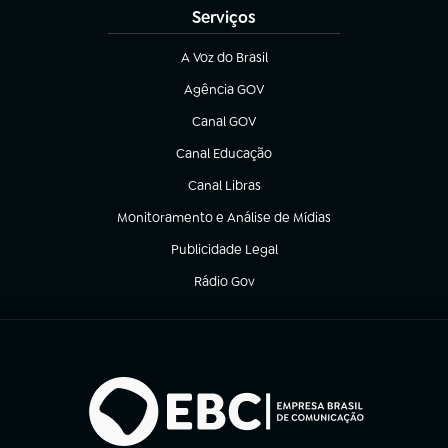
Serviços
A Voz do Brasil
(abre em nova aba)
Agência GOV
(abre em nova aba)
Canal GOV
(abre em nova aba)
Canal Educação
(abre em nova aba)
Canal Libras
(abre em nova aba)
Monitoramento e Análise de Mídias
(abre em nova aba)
Publicidade Legal
(abre em nova aba)
Rádio Gov
(abre em nova aba)