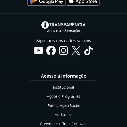
(abre em nova aba)
TRANSPARÊNCIA
Acesso à Informação
Siga-nos nas redes sociais
Acesso à Informação
Institucional
(abre em nova aba)
Ações e Programas
(abre em nova aba)
Participação Social
(abre em nova aba)
Auditorias
(abre em nova aba)
Convênios e Transferências
(abre em nova aba)