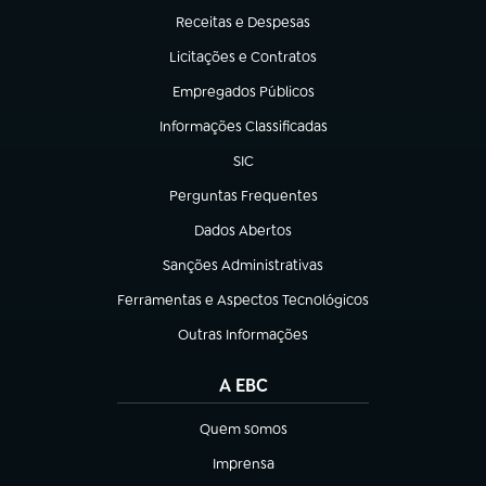
Receitas e Despesas
(abre em nova aba)
Licitações e Contratos
(abre em nova aba)
Empregados Públicos
(abre em nova aba)
Informações Classificadas
(abre em nova aba)
SIC
(abre em nova aba)
Perguntas Frequentes
(abre em nova aba)
Dados Abertos
(abre em nova aba)
Sanções Administrativas
(abre em nova aba)
Ferramentas e Aspectos Tecnológicos
(abre em nova aba)
Outras Informações
(abre em nova aba)
A EBC
Quem somos
(abre em nova aba)
Imprensa
(abre em nova aba)