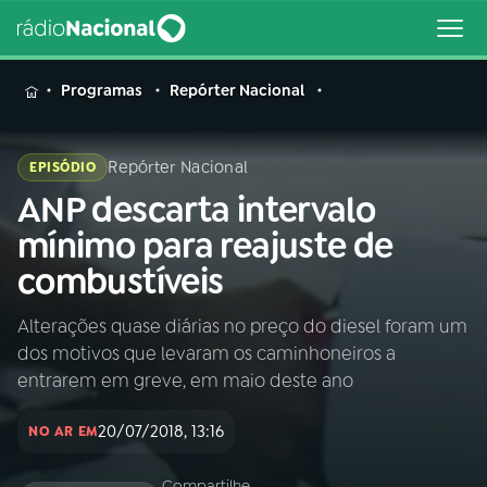
MENU
Programas
Repórter Nacional
Repórter Nacional
EPISÓDIO
ANP descarta intervalo
Buscar
na
mínimo para reajuste de
Rádio
Buscar
combustíveis
Nacional
Alterações quase diárias no preço do diesel foram um
AO VIVO
dos motivos que levaram os caminhoneiros a
entrarem em greve, em maio deste ano
01
INÍCIO
20/07/2018, 13:16
NO AR EM
02
A RÁDIO
Compartilhe