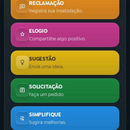
RECLAMAÇÃO
Registre sua insatisfação.
ELOGIO
Compartilhe algo positivo.
SUGESTÃO
Envie uma ideia.
SOLICITAÇÃO
Faça um pedido.
SIMPLIFIQUE
Sugira melhorias.