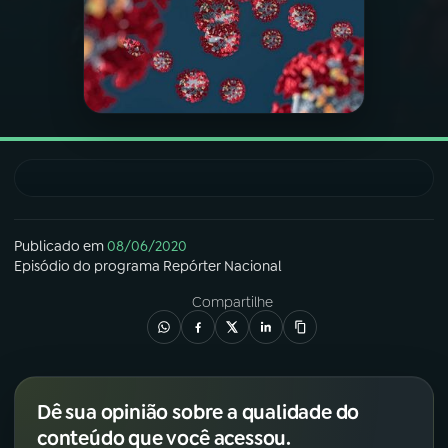
03
PROGRAMAÇÃO
04
PROGRAMAS
05
PODCASTS
Publicado em
08/06/2020
06
VIDEOCASTS
Episódio
do programa
Repórter Nacional
Compartilhe
07
ÚLTIMAS
08
FESTIVAL DE MÚSICA
Dê sua opinião sobre a qualidade do
conteúdo que você acessou.
ACOMPANHE A RÁDIO NACIONAL