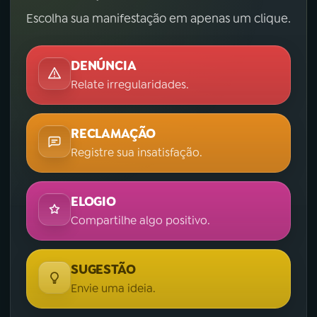
Escolha sua manifestação em apenas um clique.
YouTube
Facebook
Instagram
X
DENÚNCIA
Relate irregularidades.
TikTok
RECLAMAÇÃO
Registre sua insatisfação.
ELOGIO
Compartilhe algo positivo.
SUGESTÃO
Envie uma ideia.