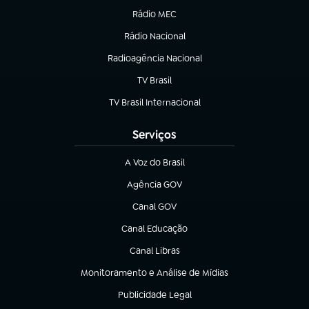
Rádio MEC
(abre em nova aba)
Rádio Nacional
Radioagência Nacional
(abre em nova aba)
TV Brasil
(abre em nova aba)
TV Brasil Internacional
(abre em nova aba)
Serviços
A Voz do Brasil
(abre em nova aba)
Agência GOV
(abre em nova aba)
Canal GOV
(abre em nova aba)
Canal Educação
(abre em nova aba)
Canal Libras
(abre em nova aba)
Monitoramento e Análise de Mídias
(abre em nova aba)
Publicidade Legal
(abre em nova aba)