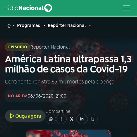
MENU
Programas
Repórter Nacional
Repórter Nacional
EPISÓDIO
América Latina ultrapassa 1,3
Buscar
na
milhão de casos da Covid-19
Rádio
Buscar
Nacional
Continente registra 65 mil mortes pela doença
AO VIVO
08/06/2020, 21:00
NO AR EM
01
INÍCIO
Compartilhe
Ouça agora
02
A RÁDIO