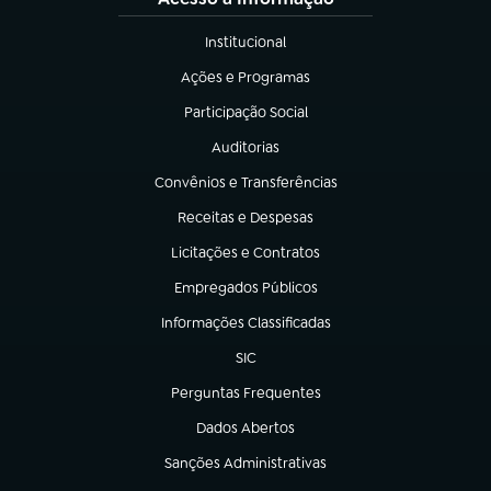
Institucional
(abre em nova aba)
Ações e Programas
(abre em nova aba)
Participação Social
(abre em nova aba)
Auditorias
(abre em nova aba)
Convênios e Transferências
(abre em nova aba)
Receitas e Despesas
(abre em nova aba)
Licitações e Contratos
(abre em nova aba)
Empregados Públicos
(abre em nova aba)
Informações Classificadas
(abre em nova aba)
SIC
(abre em nova aba)
Perguntas Frequentes
(abre em nova aba)
Dados Abertos
(abre em nova aba)
Sanções Administrativas
(abre em nova aba)