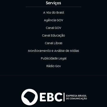
Serviços
A Voz do Brasil
(abre em nova aba)
Agência GOV
(abre em nova aba)
Canal GOV
(abre em nova aba)
Canal Educação
(abre em nova aba)
Canal Libras
(abre em nova aba)
Monitoramento e Análise de Mídias
(abre em nova aba)
Publicidade Legal
(abre em nova aba)
Rádio Gov
(abre em nova aba)