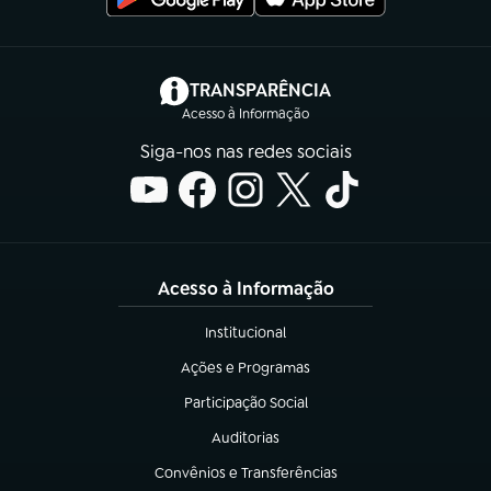
(abre em nova aba)
TRANSPARÊNCIA
Acesso à Informação
Siga-nos nas redes sociais
Acesso à Informação
Institucional
(abre em nova aba)
Ações e Programas
(abre em nova aba)
Participação Social
(abre em nova aba)
Auditorias
(abre em nova aba)
Convênios e Transferências
(abre em nova aba)