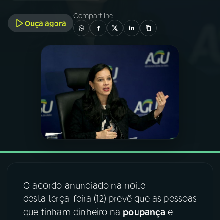
Compartilhe
Ouça agora
03
PROGRAMAÇÃO
04
PROGRAMAS
05
PODCASTS
06
VIDEOCASTS
07
ÚLTIMAS
O acordo anunciado na noite
08
FESTIVAL DE MÚSICA
desta terça-feira (12) prevê que as pessoas
que tinham dinheiro na
poupança
e
ACOMPANHE A RÁDIO NACIONAL