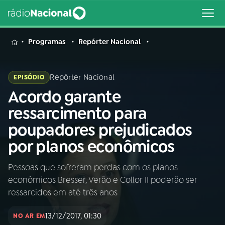
MENU
Programas
Repórter Nacional
Repórter Nacional
EPISÓDIO
Acordo garante
Buscar
na
ressarcimento para
Rádio
Buscar
poupadores prejudicados
Nacional
por planos econômicos
AO VIVO
Pessoas que sofreram perdas com os planos
econômicos Bresser, Verão e Collor II poderão ser
01
INÍCIO
ressarcidos em até três anos
13/12/2017, 01:30
02
A RÁDIO
NO AR EM