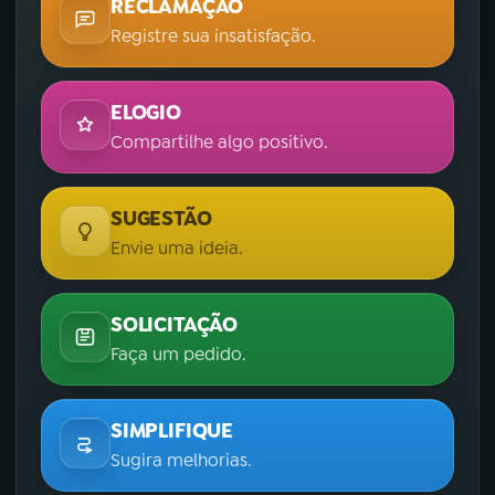
RECLAMAÇÃO
Registre sua insatisfação.
ELOGIO
Compartilhe algo positivo.
SUGESTÃO
Envie uma ideia.
SOLICITAÇÃO
Faça um pedido.
SIMPLIFIQUE
Sugira melhorias.