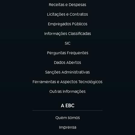
Receitas e Despesas
(abre em nova aba)
Licitações e Contratos
(abre em nova aba)
Empregados Públicos
(abre em nova aba)
Informações Classificadas
(abre em nova aba)
SIC
(abre em nova aba)
Perguntas Frequentes
(abre em nova aba)
Dados Abertos
(abre em nova aba)
Sanções Administrativas
(abre em nova aba)
Ferramentas e Aspectos Tecnológicos
(abre em nova aba)
Outras Informações
(abre em nova aba)
A EBC
Quem somos
(abre em nova aba)
Imprensa
(abre em nova aba)