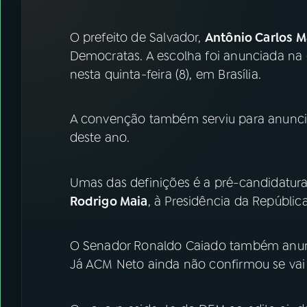
07
ÚLTIMAS
O prefeito de Salvador,
Antônio Carlos 
08
FESTIVAL DE MÚSICA
Democratas. A escolha foi anunciada na 
nesta quinta-feira (8), em Brasília.
ACOMPANHE A RÁDIO NACIONAL
A convenção também serviu para anuncia
YouTube
Facebook
deste ano.
Instagram
X
Umas das definições é a pré-candidatur
TikTok
Rodrigo Maia
, à Presidência da República
O Senador Ronaldo Caiado também anunc
Já ACM Neto ainda não confirmou se vai 