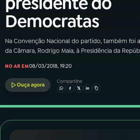
presidente do
Nacional
Democratas
01
INÍCIO
02
A RÁDIO
Na Convenção Nacional do partido, também foi a
da Câmara, Rodrigo Maia, à Presidência da Repúbl
03
PROGRAMAÇÃO
08/03/2018, 19:20
NO AR EM
04
PROGRAMAS
Compartilhe
Ouça agora
05
PODCASTS
06
VIDEOCASTS