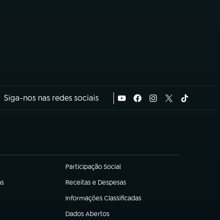
Siga-nos nas redes sociais
Participação Social
(abre em nova aba)
as
Receitas e Despesas
(abre em nova aba)
Informações Classificadas
(abre em nova aba)
Dados Abertos
(abre em nova aba)