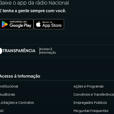
Baixe o app da rádio Nacional
E tenha a gente sempre com você.
Acesso à
TRANSPARÊNCIA
abre em nova aba)
Informação
Acesso à Informação
Institucional
Ações e Programas
(abre em nova aba)
(abre em nova aba)
Auditorias
Convênios e Transferênci
(abre em nova aba)
(abre em nova aba)
Licitações e Contratos
Empregados Públicos
(abre em nova aba)
(abre em nova aba)
SIC
Perguntas Frequentes
(abre em nova aba)
(abre em nova aba)