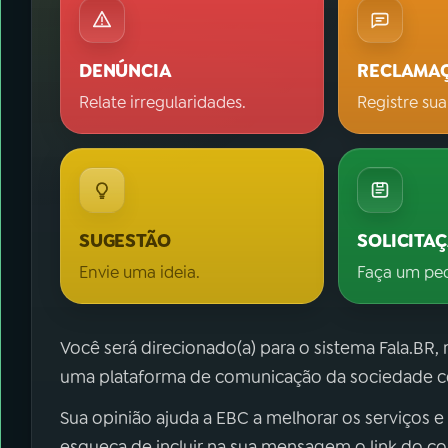
DENÚNCIA
RECLAMA
Relate irregularidades.
Registre sua
SUGESTÃO
SOLICITA
Envie uma ideia.
Faça um pe
Você será direcionado(a) para o sistema Fala.BR,
uma plataforma de comunicação da sociedade co
Sua opinião ajuda a EBC a melhorar os serviços e
esqueça de incluir na sua mensagem o link do c