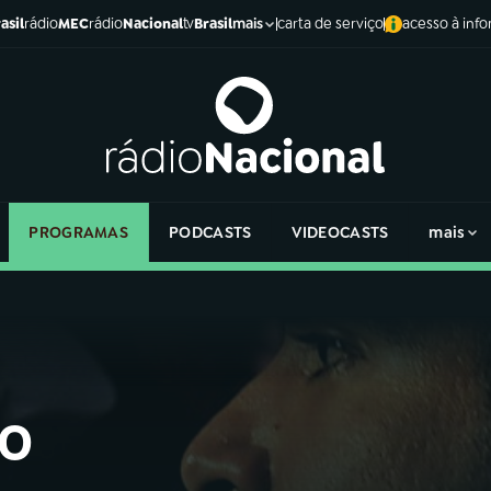
asil
rádio
MEC
rádio
Nacional
tv
Brasil
carta de serviço
acesso à inf
mais
PROGRAMAS
PODCASTS
VIDEOCASTS
mais
vo