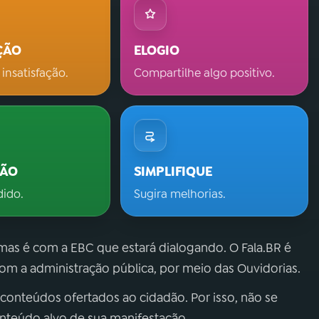
ÇÃO
ELOGIO
 insatisfação.
Compartilhe algo positivo.
ÇÃO
SIMPLIFIQUE
dido.
Sugira melhorias.
 mas é com a EBC que estará dialogando. O Fala.BR é
m a administração pública, por meio das Ouvidorias.
 conteúdos ofertados ao cidadão. Por isso, não se
onteúdo alvo de sua manifestação.