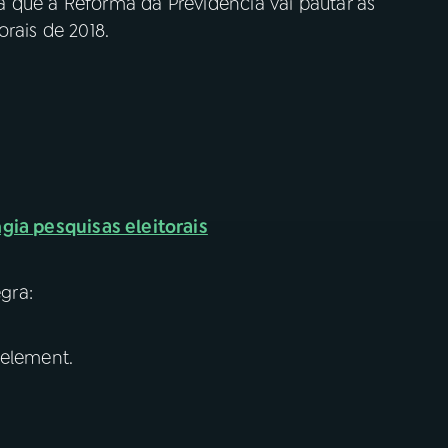
 que a Reforma da Previdência vai pautar as
rais de 2018.
gia pesquisas eleitorais
gra:
 element.