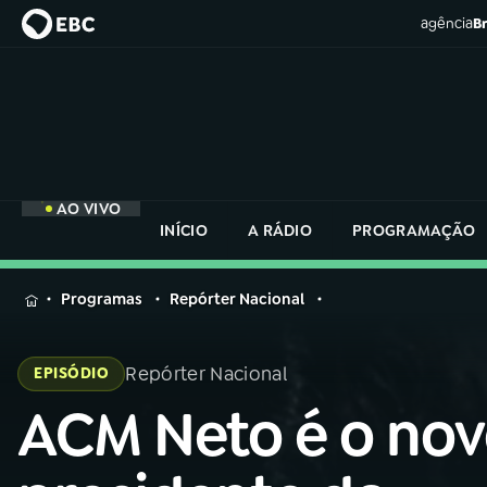
agência
Br
AO VIVO
INÍCIO
A RÁDIO
PROGRAMAÇÃO
MENU
Programas
Repórter Nacional
Buscar
na
Repórter Nacional
EPISÓDIO
Rádio
Buscar
Nacional
ACM Neto é o no
Buscar
na
Rádio
AO VIVO