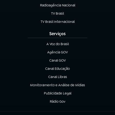
Radioagência Nacional
(abre em nova aba)
TV Brasil
(abre em nova aba)
TV Brasil Internacional
(abre em nova aba)
Serviços
A Voz do Brasil
(abre em nova aba)
Agência GOV
(abre em nova aba)
Canal GOV
(abre em nova aba)
Canal Educação
(abre em nova aba)
Canal Libras
(abre em nova aba)
Monitoramento e Análise de Mídias
(abre em nova aba)
Publicidade Legal
(abre em nova aba)
Rádio Gov
(abre em nova aba)