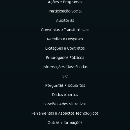
Ações e Programas
(abre em nova aba)
Participação Social
(abre em nova aba)
Auditorias
(abre em nova aba)
Convênios e Transferências
(abre em nova aba)
Receitas e Despesas
(abre em nova aba)
Licitações e Contratos
(abre em nova aba)
Empregados Públicos
(abre em nova aba)
Informações Classificadas
(abre em nova aba)
SIC
(abre em nova aba)
Perguntas Frequentes
(abre em nova aba)
Dados Abertos
(abre em nova aba)
Sanções Administrativas
(abre em nova aba)
Ferramentas e Aspectos Tecnológicos
(abre em nova aba)
Outras Informações
(abre em nova aba)