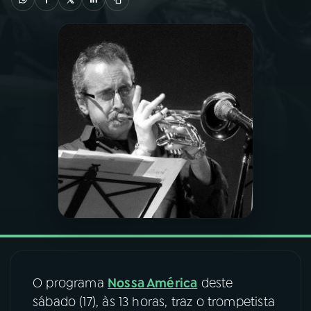
03
PROGRAMAÇÃO
04
PROGRAMAS
05
PODCASTS
06
VIDEOCASTS
07
ÚLTIMAS
08
FESTIVAL DE MÚSICA
O programa
Nossa América
deste
sábado (17), às 13 horas, traz o trompetista
ACOMPANHE A RÁDIO NACIONAL