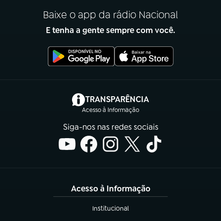
Baixe o app da rádio Nacional
E tenha a gente sempre com você.
(abre em nova aba)
TRANSPARÊNCIA
Acesso à Informação
Siga-nos nas redes sociais
Acesso à Informação
Institucional
(abre em nova aba)