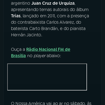
argentino
Juan Cruz de Urquiza
,
apresentando temas autorais do álbum
YouTube
Facebook
Trías
, lançado em 2011, com a presença
Instagram
X
do contrabaixista Carlos Alvarez, do
baterista Carto Brandán, e do pianista
TikTok
Hernán Jacinto.
Ouça a
Rádio Nacional FM de
Brasília
no
player
abaixo:
O Nossa América vai ao ar no sábado, às