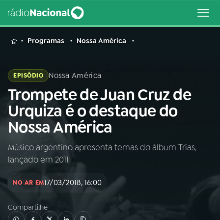
MENU
Programas
Nossa América
Nossa América
EPISÓDIO
Trompete de Juan Cruz de
Buscar
na
Urquiza é o destaque do
Rádio
Buscar
Nossa América
Nacional
Músico argentino apresenta temas do álbum Trías,
AO VIVO
lançado em 2011
01
INÍCIO
17/03/2018, 16:00
NO AR EM
Compartilhe
02
A RÁDIO