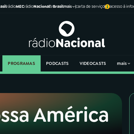
asil
rádio
MEC
rádio
Nacional
tv
Brasil
carta de serviço
acesso à inf
mais
PROGRAMAS
PODCASTS
VIDEOCASTS
mais
ssa América