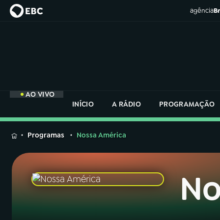
agência
Br
AO VIVO
INÍCIO
A RÁDIO
PROGRAMAÇÃO
MENU
Programas
Nossa América
Buscar
na
Rádio
No
Buscar
Nacional
Buscar
na
Rádio
AO VIVO