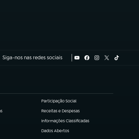
Siga-nos nas redes sociais
Participação Social
(abre em nova aba)
as
Receitas e Despesas
(abre em nova aba)
Informações Classificadas
(abre em nova aba)
Dados Abertos
(abre em nova aba)