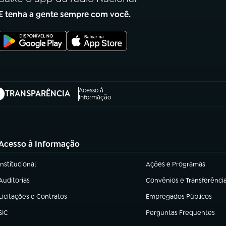
E tenha a gente sempre com você.
Acesso à
TRANSPARÊNCIA
abre em nova aba)
Informação
Acesso à Informação
Institucional
Ações e Programas
(abre em nova aba)
(abre em nova aba)
Auditorias
Convênios e Transferênci
(abre em nova aba)
(abre em nova aba)
Licitações e Contratos
Empregados Públicos
(abre em nova aba)
(abre em nova aba)
SIC
Perguntas Frequentes
(abre em nova aba)
(abre em nova aba)