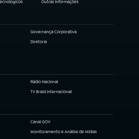
Tecnológicos
Outras Informações
(abre em nova aba)
Governança Corporativa
(abre em nova aba)
Diretoria
(abre em nova aba)
Rádio Nacional
TV Brasil Internacional
(abre em nova aba)
Canal GOV
(abre em nova aba)
Monitoramento e Análise de Mídias
(abre em nova aba)