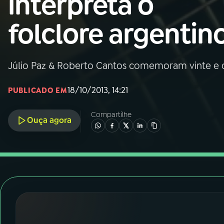
interpreta o
Nacional
folclore argentin
01
INÍCIO
02
A RÁDIO
Júlio Paz & Roberto Cantos comemoram vinte e c
18/10/2013, 14:21
PUBLICADO EM
03
PROGRAMAÇÃO
Compartilhe
Ouça agora
04
PROGRAMAS
05
PODCASTS
06
VIDEOCASTS