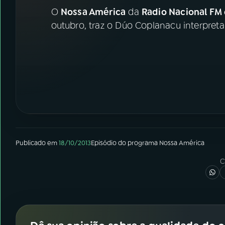
07
ÚLTIMAS
O
Nossa América
da
Radio Nacional FM 
outubro, traz o Dúo Coplanacu interpreta
08
FESTIVAL DE MÚSICA
ACOMPANHE A RÁDIO NACIONAL
YouTube
Facebook
Instagram
X
TikTok
Publicado em
18/10/2013
Episódio
do programa
Nossa América
C