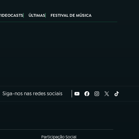
VIDEOCASTS
ÚLTIMAS
FESTIVAL DE MÚSICA
Siga-nos nas redes sociais
Participação Social
(abre em nova aba)