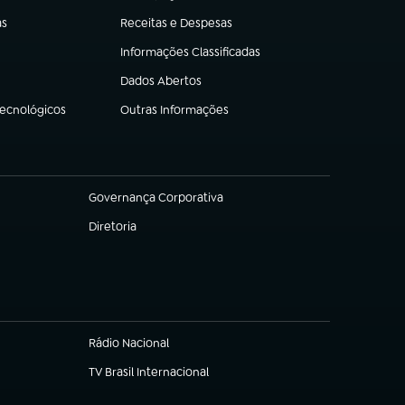
as
Receitas e Despesas
(abre em nova aba)
Informações Classificadas
(abre em nova aba)
Dados Abertos
(abre em nova aba)
Tecnológicos
Outras Informações
(abre em nova aba)
Governança Corporativa
(abre em nova aba)
Diretoria
(abre em nova aba)
Rádio Nacional
TV Brasil Internacional
(abre em nova aba)