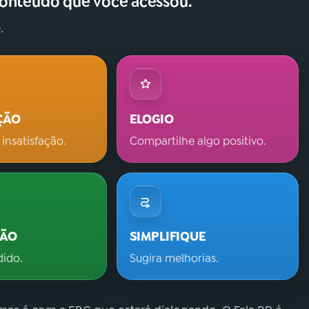
conteúdo que você acessou.
.
ÇÃO
ELOGIO
 insatisfação.
Compartilhe algo positivo.
ÇÃO
SIMPLIFIQUE
dido.
Sugira melhorias.