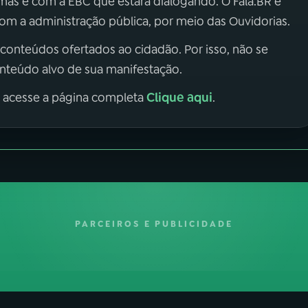
 mas é com a EBC que estará dialogando. O Fala.BR é
m a administração pública, por meio das Ouvidorias.
 conteúdos ofertados ao cidadão. Por isso, não se
onteúdo alvo de sua manifestação.
Clique aqui
, acesse a página completa
.
PARCEIROS E PUBLICIDADE