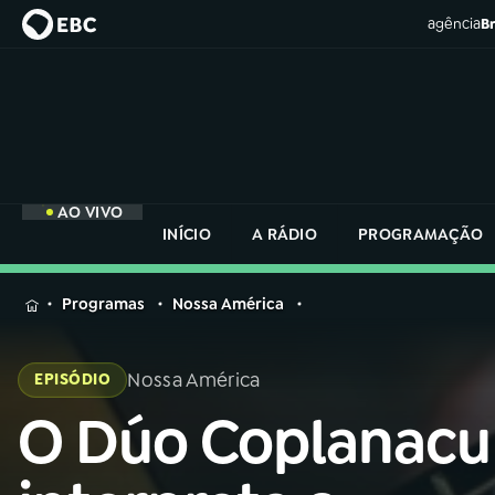
agência
Br
AO VIVO
INÍCIO
A RÁDIO
PROGRAMAÇÃO
MENU
Programas
Nossa América
Buscar
na
Nossa América
EPISÓDIO
Rádio
Buscar
Nacional
O Dúo Coplanacu
Buscar
na
Rádio
AO VIVO