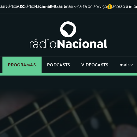
asil
rádio
MEC
rádio
Nacional
tv
Brasil
carta de serviço
acesso à inf
mais
PROGRAMAS
PODCASTS
VIDEOCASTS
mais