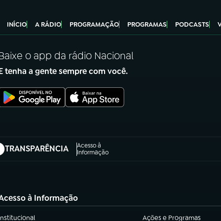
INÍCIO
A RÁDIO
PROGRAMAÇÃO
PROGRAMAS
PODCASTS
Baixe o app da rádio Nacional
E tenha a gente sempre com você.
Acesso à
TRANSPARÊNCIA
abre em nova aba)
Informação
Acesso à Informação
Institucional
Ações e Programas
(abre em nova aba)
(abre em nova aba)