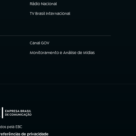
Rádio Nacional
TV Brasil Internacional
(abre em nova aba)
Canal GOV
(abre em nova aba)
Monitoramento e Análise de Mídias
(abre em nova aba)
ados pela EBC
referências de privacidade