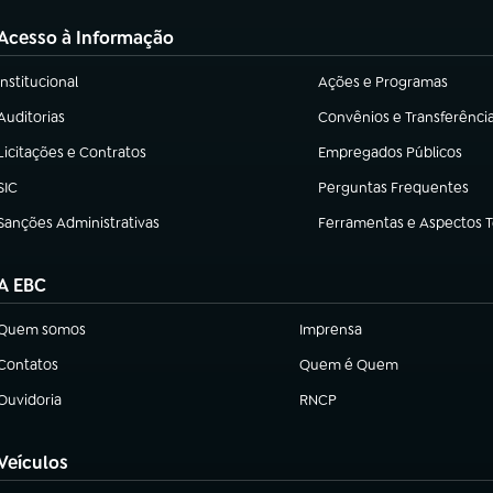
Acesso à Informação
Institucional
Ações e Programas
(abre em nova aba)
(abre em nova aba)
Auditorias
Convênios e Transferênci
(abre em nova aba)
(abre em nova aba)
Licitações e Contratos
Empregados Públicos
(abre em nova aba)
(abre em nova aba)
SIC
Perguntas Frequentes
(abre em nova aba)
(abre em nova aba)
Sanções Administrativas
Ferramentas e Aspectos 
(abre em nova aba)
(abre em nova aba)
A EBC
Quem somos
Imprensa
(abre em nova aba)
(abre em nova aba)
Contatos
Quem é Quem
(abre em nova aba)
(abre em nova aba)
Ouvidoria
RNCP
(abre em nova aba)
(abre em nova aba)
Veículos