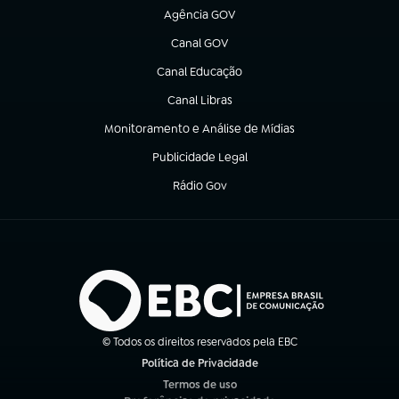
Agência GOV
(abre em nova aba)
Canal GOV
(abre em nova aba)
Canal Educação
(abre em nova aba)
Canal Libras
(abre em nova aba)
Monitoramento e Análise de Mídias
(abre em nova aba)
Publicidade Legal
(abre em nova aba)
Rádio Gov
(abre em nova aba)
© Todos os direitos reservados pela EBC
Política de Privacidade
(abre em nova aba)
Termos de uso
(abre em nova aba)