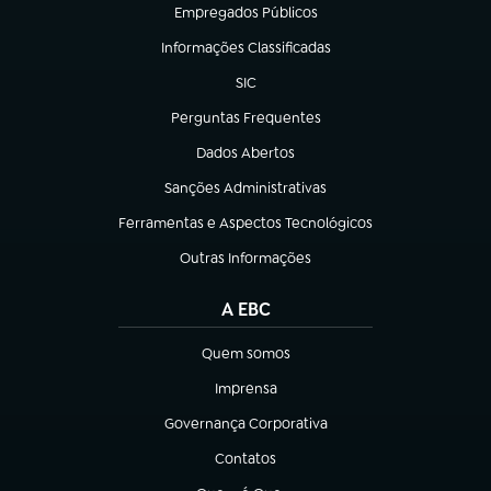
Empregados Públicos
(abre em nova aba)
Informações Classificadas
(abre em nova aba)
SIC
(abre em nova aba)
Perguntas Frequentes
(abre em nova aba)
Dados Abertos
(abre em nova aba)
Sanções Administrativas
(abre em nova aba)
Ferramentas e Aspectos Tecnológicos
(abre em nova aba)
Outras Informações
(abre em nova aba)
A EBC
Quem somos
(abre em nova aba)
Imprensa
(abre em nova aba)
Governança Corporativa
(abre em nova aba)
Contatos
(abre em nova aba)