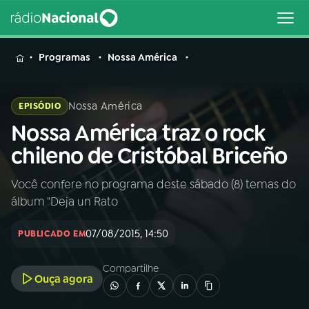
MENU
Programas
Nossa América
Nossa América
EPISÓDIO
Nossa América traz o rock
Buscar
na
chileno de Cristóbal Briceño
Rádio
Buscar
Nacional
Você confere no programa deste sábado (8) temas do
álbum "Deja un Rato
AO VIVO
07/08/2015, 14:50
PUBLICADO EM
01
INÍCIO
Compartilhe
Ouça agora
02
A RÁDIO