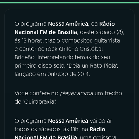
03
PROGRAMAÇÃO
O programa
Nossa América
, da
Rádio
Nacional FM de Brasília
, deste sábado (8),
04
PROGRAMAS
às 13 horas, traz o compositor, guitarrista
e cantor de rock chileno Cristóbal
05
PODCASTS
Briceño, interpretando temas do seu
primeiro disco solo, "Deja un Rato Piola",
lançado em outubro de 2014.
06
VIDEOCASTS
Você confere no
player acima
um trecho
07
ÚLTIMAS
de "Quiropraxia".
08
FESTIVAL DE MÚSICA
O programa
Nossa América
vai ao ar
todos os sábados, às 13h, na
Rádio
Nacional FM de Brasília
, uma emissora
ACOMPANHE A RÁDIO NACIONAL