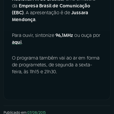
da
Empresa Brasil de Comunicação
YouTube
Facebook
(EBC)
. A apresentação é de
Jussara
Mendonça
.
Instagram
X
Para ouvir, sintonize
96,1MHz
ou ouça por
TikTok
aqui
.
O programa também vai ao ar em forma
de programetes, de segunda a sexta-
feira, às 11h15 e 21h30.
Publicado em
07/08/2015