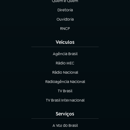
Quem é Quem
(abre em nova aba)
Diretoria
(abre em nova aba)
Ouvidoria
(abre em nova aba)
RNCP
(abre em nova aba)
Veículos
Agência Brasil
(abre em nova aba)
Rádio MEC
(abre em nova aba)
Rádio Nacional
Radioagência Nacional
(abre em nova aba)
TV Brasil
(abre em nova aba)
TV Brasil Internacional
(abre em nova aba)
Serviços
A Voz do Brasil
(abre em nova aba)