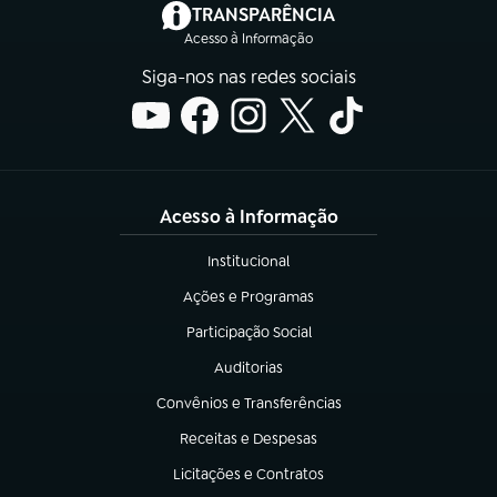
(abre em nova aba)
TRANSPARÊNCIA
Acesso à Informação
Siga-nos nas redes sociais
Acesso à Informação
Institucional
(abre em nova aba)
Ações e Programas
(abre em nova aba)
Participação Social
(abre em nova aba)
Auditorias
(abre em nova aba)
Convênios e Transferências
(abre em nova aba)
Receitas e Despesas
(abre em nova aba)
Licitações e Contratos
(abre em nova aba)