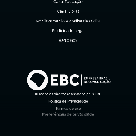
Canal Educação
(abre em nova aba)
Canal Libras
(abre em nova aba)
Monitoramento e Análise de Mídias
(abre em nova aba)
Publicidade Legal
(abre em nova aba)
Rádio Gov
(abre em nova aba)
© Todos os direitos reservados pela EBC
Política de Privacidade
(abre em nova aba)
Termos de uso
(abre em nova aba)
Preferências de privacidade