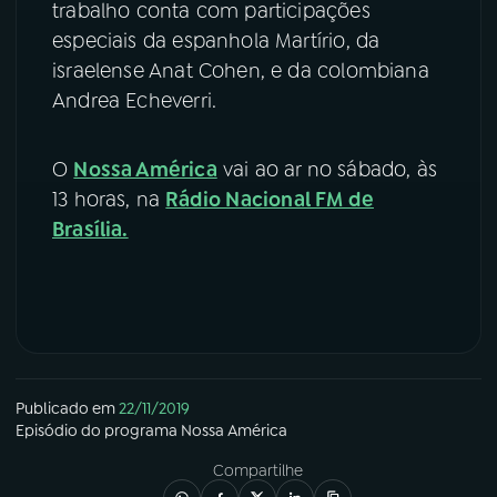
trabalho conta com participações
especiais da espanhola Martírio, da
YouTube
Facebook
israelense Anat Cohen, e da colombiana
Andrea Echeverri.
Instagram
X
TikTok
O
Nossa América
vai ao ar no sábado, às
13 horas, na
Rádio Nacional FM de
Brasília.
Publicado em
22/11/2019
Episódio
do programa
Nossa América
Compartilhe