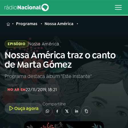
MENU
Programas
Nossa América
Nossa América
EPISÓDIO
Nossa América traz o canto
Buscar
na
de Marta Gómez
Rádio
Buscar
Nacional
Programa destaca álbum "Este Instante"
AO VIVO
22/11/2019, 18:21
NO AR EM
01
INÍCIO
Compartilhe
Ouça agora
02
A RÁDIO