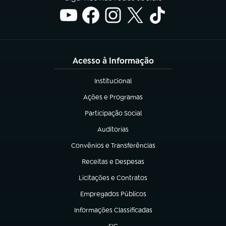
Acesso à Informação
Institucional
(abre em nova aba)
Ações e Programas
(abre em nova aba)
Participação Social
(abre em nova aba)
Auditorias
(abre em nova aba)
Convênios e Transferências
(abre em nova aba)
Receitas e Despesas
(abre em nova aba)
Licitações e Contratos
(abre em nova aba)
Empregados Públicos
(abre em nova aba)
Informações Classificadas
(abre em nova aba)