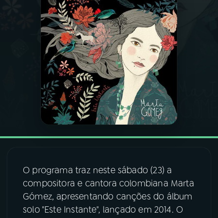
03
PROGRAMAÇÃO
04
PROGRAMAS
05
PODCASTS
06
VIDEOCASTS
07
ÚLTIMAS
O programa traz neste sábado (23) a
compositora e cantora colombiana Marta
08
FESTIVAL DE MÚSICA
Gómez, apresentando canções do álbum
solo "Este Instante", lançado em 2014. O
ACOMPANHE A RÁDIO NACIONAL