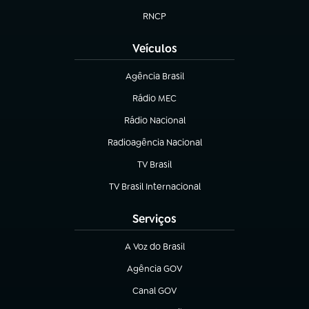
RNCP
(abre em nova aba)
Veículos
Agência Brasil
(abre em nova aba)
Rádio MEC
(abre em nova aba)
Rádio Nacional
Radioagência Nacional
(abre em nova aba)
TV Brasil
(abre em nova aba)
TV Brasil Internacional
(abre em nova aba)
Serviços
A Voz do Brasil
(abre em nova aba)
Agência GOV
(abre em nova aba)
Canal GOV
(abre em nova aba)