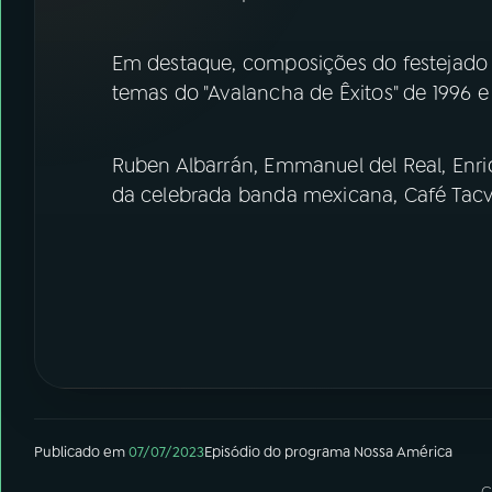
07
ÚLTIMAS
Em destaque, composições do festejado á
08
FESTIVAL DE MÚSICA
temas do "Avalancha de Êxitos" de 1996 e
ACOMPANHE A RÁDIO NACIONAL
Ruben Albarrán, Emmanuel del Real, Enri
da celebrada banda mexicana, Café Tacv
YouTube
Facebook
Instagram
X
TikTok
Publicado em
07/07/2023
Episódio
do programa
Nossa América