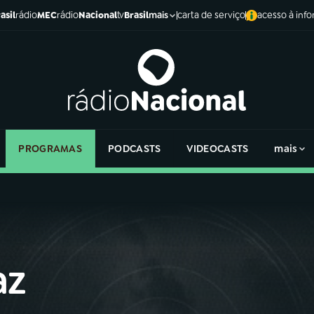
asil
rádio
MEC
rádio
Nacional
tv
Brasil
carta de serviço
acesso à inf
mais
PROGRAMAS
PODCASTS
VIDEOCASTS
mais
az