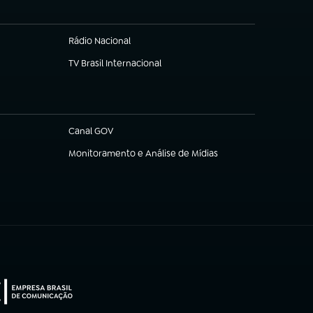
Rádio Nacional
TV Brasil Internacional
(abre em nova aba)
Canal GOV
(abre em nova aba)
Monitoramento e Análise de Mídias
(abre em nova aba)