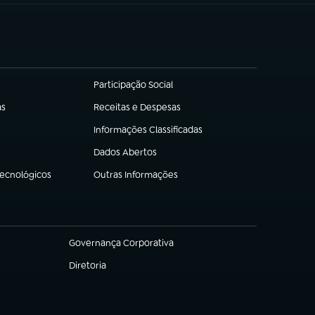
Participação Social
(abre em nova aba)
as
Receitas e Despesas
(abre em nova aba)
Informações Classificadas
(abre em nova aba)
Dados Abertos
(abre em nova aba)
Tecnológicos
Outras Informações
(abre em nova aba)
Governança Corporativa
(abre em nova aba)
Diretoria
(abre em nova aba)