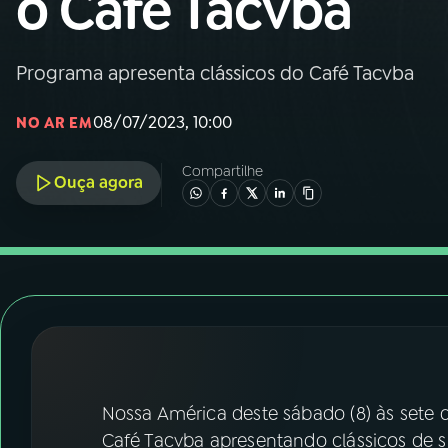
o Café Tacvba
Nacional
01
INÍCIO
Programa apresenta clássicos do Café Tacvba
08/07/2023, 10:00
NO AR EM
02
A RÁDIO
Compartilhe
Ouça agora
03
PROGRAMAÇÃO
04
PROGRAMAS
05
PODCASTS
06
VIDEOCASTS
Nossa América deste sábado (8) às sete
Café Tacvba apresentando clássicos de 