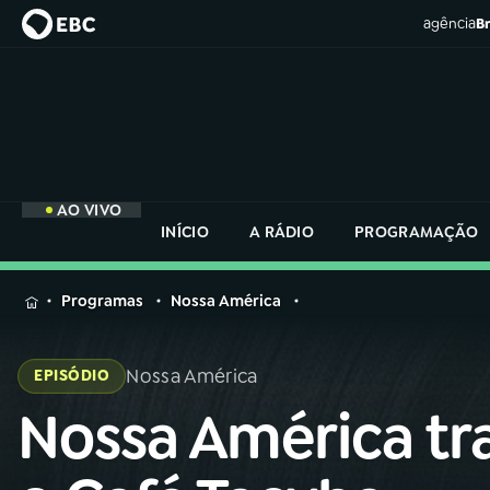
agência
Br
AO VIVO
INÍCIO
A RÁDIO
PROGRAMAÇÃO
MENU
Programas
Nossa América
Buscar
na
Nossa América
EPISÓDIO
Rádio
Buscar
Nacional
Nossa América tr
Buscar
na
Rádio
AO VIVO