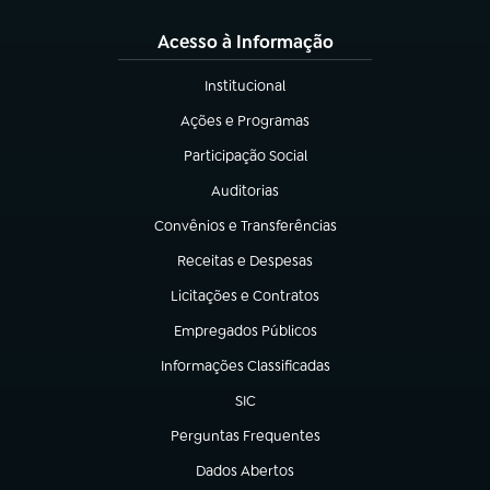
Acesso à Informação
Institucional
(abre em nova aba)
Ações e Programas
(abre em nova aba)
Participação Social
(abre em nova aba)
Auditorias
(abre em nova aba)
Convênios e Transferências
(abre em nova aba)
Receitas e Despesas
(abre em nova aba)
Licitações e Contratos
(abre em nova aba)
Empregados Públicos
(abre em nova aba)
Informações Classificadas
(abre em nova aba)
SIC
(abre em nova aba)
Perguntas Frequentes
(abre em nova aba)
Dados Abertos
(abre em nova aba)