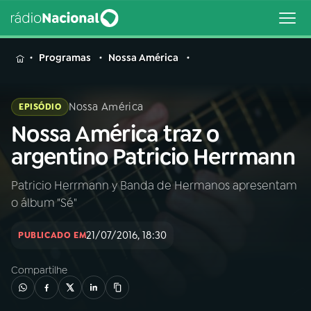
MENU
Programas
Nossa América
Nossa América
EPISÓDIO
Nossa América traz o
Buscar
na
argentino Patricio Herrmann
Rádio
Buscar
Nacional
Patricio Herrmann y Banda de Hermanos apresentam
o álbum "Sé"
AO VIVO
21/07/2016, 18:30
PUBLICADO EM
01
INÍCIO
Compartilhe
02
A RÁDIO