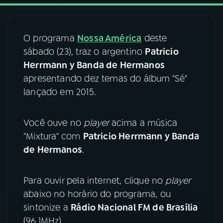
03
PROGRAMAÇÃO
O programa
Nossa América
deste
sábado (23), traz o argentino
Patricio
04
PROGRAMAS
Herrmann y Banda de Hermanos
apresentando dez temas do álbum "Sé"
05
PODCASTS
lançado em 2015.
Você ouve no
player
acima a música
06
VIDEOCASTS
"Mixtura" com
Patricio Herrmann y Banda
de Hermanos
.
07
ÚLTIMAS
Para ouvir pela internet, clique no
player
08
FESTIVAL DE MÚSICA
abaixo no horário do programa, ou
sintonize a
Rádio Nacional FM de Brasília
(96,1MHz).
ACOMPANHE A RÁDIO NACIONAL