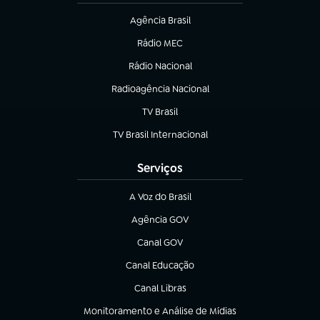
Agência Brasil
(abre em nova aba)
Rádio MEC
(abre em nova aba)
Rádio Nacional
Radioagência Nacional
(abre em nova aba)
TV Brasil
(abre em nova aba)
TV Brasil Internacional
(abre em nova aba)
Serviços
A Voz do Brasil
(abre em nova aba)
Agência GOV
(abre em nova aba)
Canal GOV
(abre em nova aba)
Canal Educação
(abre em nova aba)
Canal Libras
(abre em nova aba)
Monitoramento e Análise de Mídias
(abre em nova aba)