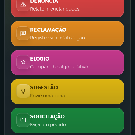
DENÚNCIA
Relate irregularidades.
RECLAMAÇÃO
Registre sua insatisfação.
ELOGIO
Compartilhe algo positivo.
SUGESTÃO
Envie uma ideia.
SOLICITAÇÃO
Faça um pedido.