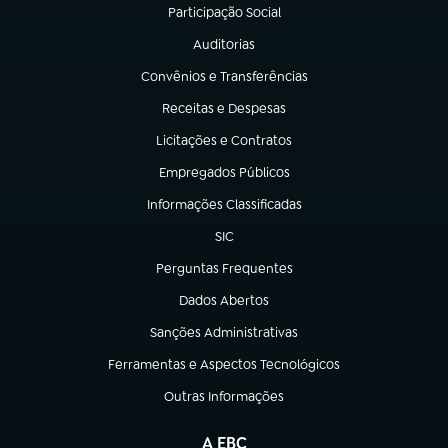
Participação Social
(abre em nova aba)
Auditorias
(abre em nova aba)
Convênios e Transferências
(abre em nova aba)
Receitas e Despesas
(abre em nova aba)
Licitações e Contratos
(abre em nova aba)
Empregados Públicos
(abre em nova aba)
Informações Classificadas
(abre em nova aba)
SIC
(abre em nova aba)
Perguntas Frequentes
(abre em nova aba)
Dados Abertos
(abre em nova aba)
Sanções Administrativas
(abre em nova aba)
Ferramentas e Aspectos Tecnológicos
(abre em nova aba)
Outras Informações
(abre em nova aba)
A EBC