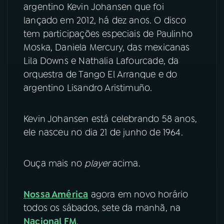
argentino Kevin Johansen que foi
lançado em 2012, há dez anos. O disco
YouTube
Facebook
tem participações especiais de Paulinho
Instagram
X
Moska, Daniela Mercury, das mexicanas
Lila Downs e Nathalia Lafourcade, da
TikTok
orquestra de Tango El Arranque e do
argentino Lisandro Aristimuño.
Kevin Johansen está celebrando 58 anos,
ele nasceu no dia 21 de junho de 1964.
Ouça mais no
player
acima.
Nossa América
agora em novo horário
todos os sábados, sete da manhã, na
Nacional FM
.