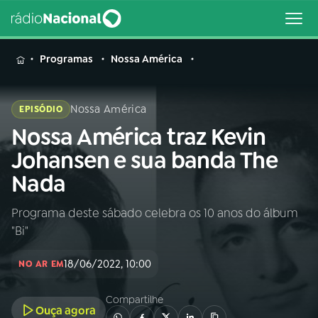
MENU
Programas
Nossa América
Nossa América
EPISÓDIO
Nossa América traz Kevin
Buscar
na
Johansen e sua banda The
Rádio
Buscar
Nada
Nacional
Programa deste sábado celebra os 10 anos do álbum
AO VIVO
"Bi"
01
INÍCIO
18/06/2022, 10:00
NO AR EM
Compartilhe
02
A RÁDIO
Ouça agora