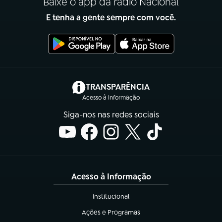
Baixe o app da rádio Nacional
E tenha a gente sempre com você.
(abre em nova aba)
TRANSPARÊNCIA
Acesso à Informação
Siga-nos nas redes sociais
Acesso à Informação
Institucional
(abre em nova aba)
Ações e Programas
(abre em nova aba)