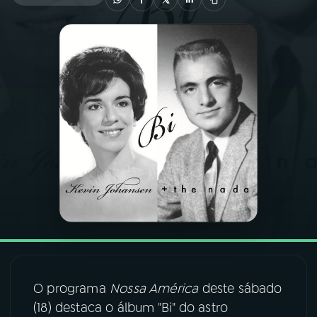
03
PROGRAMAÇÃO
04
PROGRAMAS
05
PODCASTS
06
VIDEOCASTS
07
ÚLTIMAS
08
FESTIVAL DE MÚSICA
O programa
Nossa América
deste sábado
(18) destaca o álbum "Bi" do astro
ACOMPANHE A RÁDIO NACIONAL