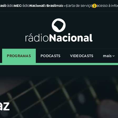
asil
rádio
MEC
rádio
Nacional
tv
Brasil
carta de serviço
acesso à inf
mais
PROGRAMAS
PODCASTS
VIDEOCASTS
mais
az