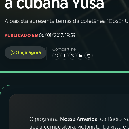
a cubana Yusa
Nacional
01
INÍCIO
A baixista apresenta temas da coletânea "DosEnU
06/01/2017, 19:59
PUBLICADO EM
02
A RÁDIO
Compartilhe
Ouça agora
03
PROGRAMAÇÃO
04
PROGRAMAS
05
PODCASTS
06
VIDEOCASTS
O programa
Nossa América
, da Rádio Na
traz a compositora, violonista, baixista 