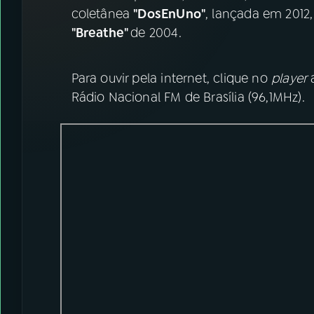
07
ÚLTIMAS
coletânea
"DosEnUno"
, lançada em 2012
"Breathe"
de 2004.
08
FESTIVAL DE MÚSICA
Para ouvir pela internet, clique no
player
a
ACOMPANHE A RÁDIO NACIONAL
Rádio Nacional FM de Brasília (96,1MHz).
YouTube
Facebook
Instagram
X
TikTok