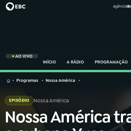
agência
Br
AO VIVO
INÍCIO
A RÁDIO
PROGRAMAÇÃO
MENU
Programas
Nossa América
Buscar
na
Nossa América
EPISÓDIO
Rádio
Buscar
Nacional
Nossa América tr
Buscar
na
Rádio
AO VIVO