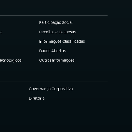
Participação Social
(abre em nova aba)
as
Receitas e Despesas
(abre em nova aba)
Informações Classificadas
(abre em nova aba)
Dados Abertos
(abre em nova aba)
Tecnológicos
Outras Informações
(abre em nova aba)
Governança Corporativa
(abre em nova aba)
Diretoria
(abre em nova aba)