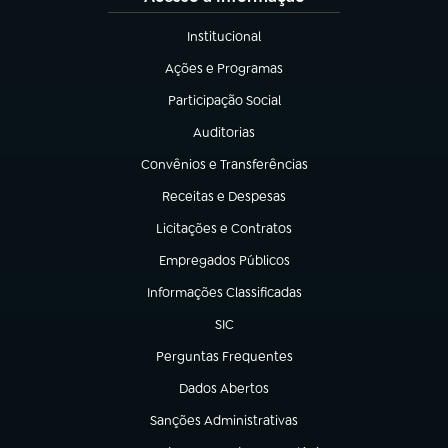
Institucional
(abre em nova aba)
Ações e Programas
(abre em nova aba)
Participação Social
(abre em nova aba)
Auditorias
(abre em nova aba)
Convênios e Transferências
(abre em nova aba)
Receitas e Despesas
(abre em nova aba)
Licitações e Contratos
(abre em nova aba)
Empregados Públicos
(abre em nova aba)
Informações Classificadas
(abre em nova aba)
SIC
(abre em nova aba)
Perguntas Frequentes
(abre em nova aba)
Dados Abertos
(abre em nova aba)
Sanções Administrativas
(abre em nova aba)