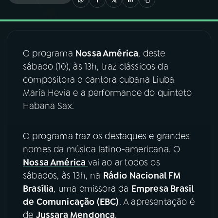
03
PROGRAMAÇÃO
O programa
Nossa América
, deste
04
PROGRAMAS
sábado (10), às 13h, traz clássicos da
compositora e cantora cubana Liuba
05
PODCASTS
María Hevia e a performance do quinteto
Habana Sax.
06
VIDEOCASTS
O programa traz os destaques e grandes
nomes da música latino-americana. O
07
ÚLTIMAS
Nossa América
vai ao ar todos os
sábados, às 13h, na
Rádio Nacional FM
08
FESTIVAL DE MÚSICA
Brasília
, uma emissora da
Empresa Brasil
de Comunicação (EBC)
. A apresentação é
de
Jussara Mendonça
.
ACOMPANHE A RÁDIO NACIONAL