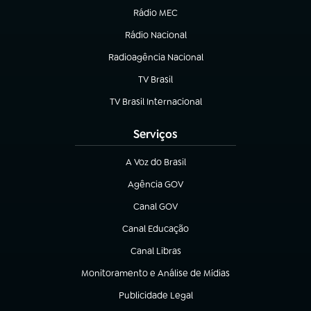
Rádio MEC
(abre em nova aba)
Rádio Nacional
Radioagência Nacional
(abre em nova aba)
TV Brasil
(abre em nova aba)
TV Brasil Internacional
(abre em nova aba)
Serviços
A Voz do Brasil
(abre em nova aba)
Agência GOV
(abre em nova aba)
Canal GOV
(abre em nova aba)
Canal Educação
(abre em nova aba)
Canal Libras
(abre em nova aba)
Monitoramento e Análise de Mídias
(abre em nova aba)
Publicidade Legal
(abre em nova aba)