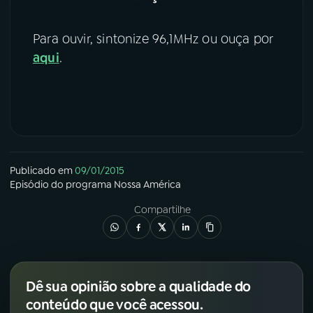
YouTube
Facebook
Para ouvir, sintonize 96,1MHz ou ouça por
aqui
.
Instagram
X
TikTok
Publicado em
09/01/2015
Episódio
do programa
Nossa América
Compartilhe
Dê sua opinião sobre a qualidade do
conteúdo que você acessou.