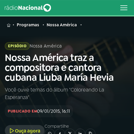
MENU
Programas
Nossa América
Nossa América
EPISÓDIO
Nossa América traz a
Buscar
na
compositora e cantora
Rádio
Buscar
cubana Liuba María Hevia
Nacional
Você ouve temas do álbum "Coloreando La
AO VIVO
Esperanza"
01
INÍCIO
09/01/2015, 16:11
PUBLICADO EM
Compartilhe
02
A RÁDIO
Ouça agora