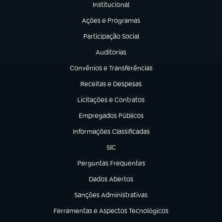
Institucional
(abre em nova aba)
Ações e Programas
(abre em nova aba)
Participação Social
(abre em nova aba)
Auditorias
(abre em nova aba)
Convênios e Transferências
(abre em nova aba)
Receitas e Despesas
(abre em nova aba)
Licitações e Contratos
(abre em nova aba)
Empregados Públicos
(abre em nova aba)
Informações Classificadas
(abre em nova aba)
SIC
(abre em nova aba)
Perguntas Frequentes
(abre em nova aba)
Dados Abertos
(abre em nova aba)
Sanções Administrativas
(abre em nova aba)
Ferramentas e Aspectos Tecnológicos
(abre em nova aba)