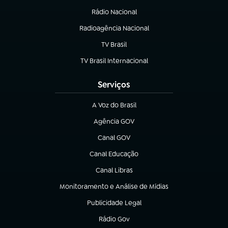
Rádio Nacional
Radioagência Nacional
(abre em nova aba)
TV Brasil
(abre em nova aba)
TV Brasil Internacional
(abre em nova aba)
Serviços
A Voz do Brasil
(abre em nova aba)
Agência GOV
(abre em nova aba)
Canal GOV
(abre em nova aba)
Canal Educação
(abre em nova aba)
Canal Libras
(abre em nova aba)
Monitoramento e Análise de Mídias
(abre em nova aba)
Publicidade Legal
(abre em nova aba)
Rádio Gov
(abre em nova aba)