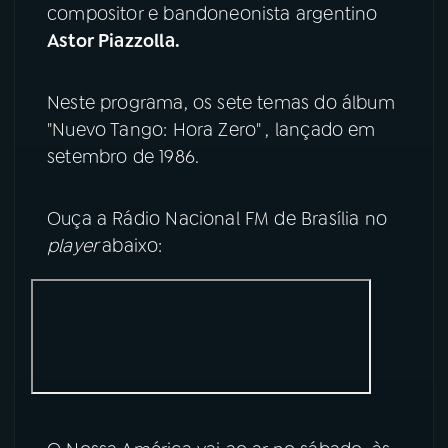
compositor e bandoneonista argentino
Astor Piazzolla.
YouTube
Facebook
Instagram
X
Neste programa, os sete temas do álbum
"Nuevo Tango: Hora Zero" , lançado em
TikTok
setembro de 1986.
Ouça a Rádio Nacional FM de Brasília no
player
abaixo: