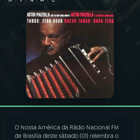
03
PROGRAMAÇÃO
04
PROGRAMAS
05
PODCASTS
06
VIDEOCASTS
07
ÚLTIMAS
08
FESTIVAL DE MÚSICA
O Nossa América da Rádio Nacional FM
de Brasília deste sábado (01) relembra o
ACOMPANHE A RÁDIO NACIONAL