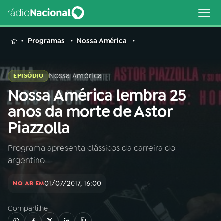
MENU
Programas
Nossa América
Nossa América
EPISÓDIO
Nossa América lembra 25
Buscar
na
anos da morte de Astor
Rádio
Buscar
Piazzolla
Nacional
Programa apresenta clássicos da carreira do
AO VIVO
argentino
01
INÍCIO
01/07/2017, 16:00
NO AR EM
Compartilhe
02
A RÁDIO