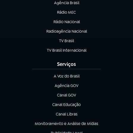
Agência Brasil
(abre em nova aba)
Rádio MEC
(abre em nova aba)
Rádio Nacional
Radioagência Nacional
(abre em nova aba)
TV Brasil
(abre em nova aba)
TV Brasil Internacional
(abre em nova aba)
Serviços
A Voz do Brasil
(abre em nova aba)
Agência GOV
(abre em nova aba)
Canal GOV
(abre em nova aba)
Canal Educação
(abre em nova aba)
Canal Libras
(abre em nova aba)
Monitoramento e Análise de Mídias
(abre em nova aba)