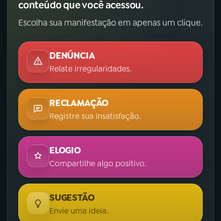
conteúdo que você acessou.
YouTube
Facebook
Escolha sua manifestação em apenas um clique.
Instagram
X
DENÚNCIA
TikTok
Relate irregularidades.
RECLAMAÇÃO
Registre sua insatisfação.
ELOGIO
Compartilhe algo positivo.
SUGESTÃO
Envie uma ideia.