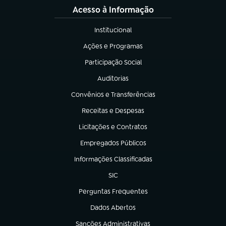
Acesso à Informação
Institucional
(abre em nova aba)
Ações e Programas
(abre em nova aba)
Participação Social
(abre em nova aba)
Auditorias
(abre em nova aba)
Convênios e Transferências
(abre em nova aba)
Receitas e Despesas
(abre em nova aba)
Licitações e Contratos
(abre em nova aba)
Empregados Públicos
(abre em nova aba)
Informações Classificadas
(abre em nova aba)
SIC
(abre em nova aba)
Perguntas Frequentes
(abre em nova aba)
Dados Abertos
(abre em nova aba)
Sanções Administrativas