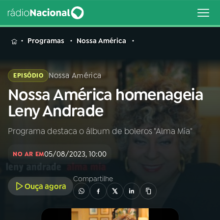
MENU
Programas
Nossa América
Nossa América
EPISÓDIO
Nossa América homenageia
Buscar
na
Leny Andrade
Rádio
Buscar
Nacional
Programa destaca o álbum de boleros "Alma Mía"
AO VIVO
05/08/2023, 10:00
NO AR EM
01
INÍCIO
Compartilhe
Ouça agora
02
A RÁDIO