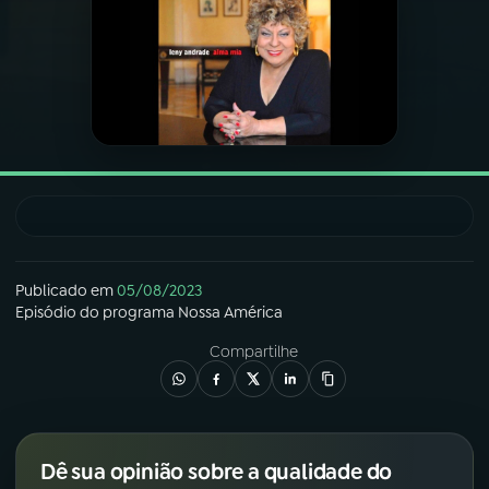
03
PROGRAMAÇÃO
04
PROGRAMAS
05
PODCASTS
06
VIDEOCASTS
Publicado em
05/08/2023
Episódio
do programa
Nossa América
07
ÚLTIMAS
Compartilhe
08
FESTIVAL DE MÚSICA
Dê sua opinião sobre a qualidade do
ACOMPANHE A RÁDIO NACIONAL