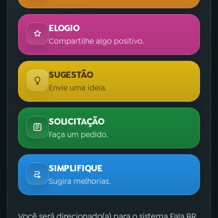
ELOGIO
Compartilhe algo positivo.
SUGESTÃO
Envie uma ideia.
SOLICITAÇÃO
Faça um pedido.
SIMPLIFIQUE
Sugira melhorias.
Você será direcionado(a) para o sistema Fala.BR,