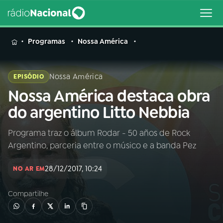
MENU
Programas
Nossa América
Nossa América
EPISÓDIO
Nossa América destaca obra
Buscar
na
do argentino Litto Nebbia
Rádio
Buscar
Nacional
Programa traz o álbum Rodar - 50 años de Rock
Argentino, parceria entre o músico e a banda Pez
AO VIVO
28/12/2017, 10:24
NO AR EM
01
INÍCIO
Compartilhe
02
A RÁDIO