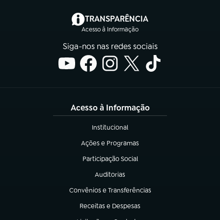
(abre em nova aba)
TRANSPARÊNCIA
Acesso à Informação
Siga-nos nas redes sociais
Acesso à Informação
Institucional
(abre em nova aba)
Ações e Programas
(abre em nova aba)
Participação Social
(abre em nova aba)
Auditorias
(abre em nova aba)
Convênios e Transferências
(abre em nova aba)
Receitas e Despesas
(abre em nova aba)