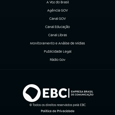
A Voz do Brasil
(abre em nova aba)
Agência GOV
(abre em nova aba)
Canal GOV
(abre em nova aba)
Canal Educação
(abre em nova aba)
Canal Libras
(abre em nova aba)
Monitoramento e Análise de Mídias
(abre em nova aba)
Publicidade Legal
(abre em nova aba)
Rádio Gov
(abre em nova aba)
© Todos os direitos reservados pela EBC
Política de Privacidade
(abre em nova aba)