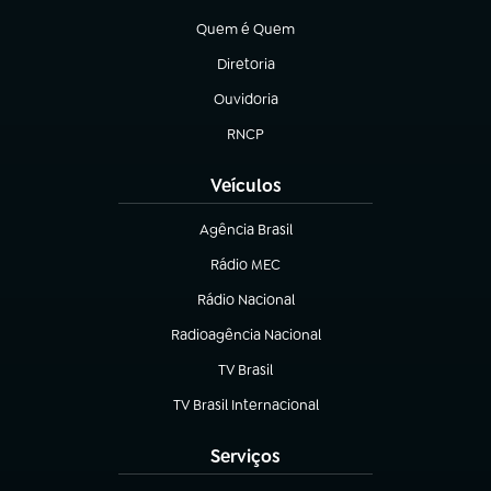
(abre em nova aba)
Quem é Quem
(abre em nova aba)
Diretoria
(abre em nova aba)
Ouvidoria
(abre em nova aba)
RNCP
(abre em nova aba)
Veículos
Agência Brasil
(abre em nova aba)
Rádio MEC
(abre em nova aba)
Rádio Nacional
Radioagência Nacional
(abre em nova aba)
TV Brasil
(abre em nova aba)
TV Brasil Internacional
(abre em nova aba)
Serviços