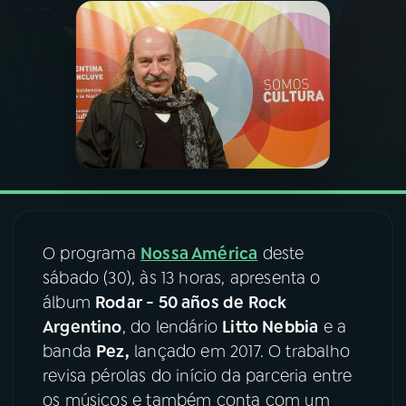
03
PROGRAMAÇÃO
04
PROGRAMAS
05
PODCASTS
06
VIDEOCASTS
O programa
Nossa América
deste
sábado (30), às 13 horas, apresenta o
07
ÚLTIMAS
álbum
Rodar - 50 años de Rock
Argentino
, do lendário
Litto Nebbia
e a
08
FESTIVAL DE MÚSICA
banda
Pez,
lançado em 2017. O trabalho
revisa pérolas do início da parceria entre
os músicos e também conta com um
ACOMPANHE A RÁDIO NACIONAL