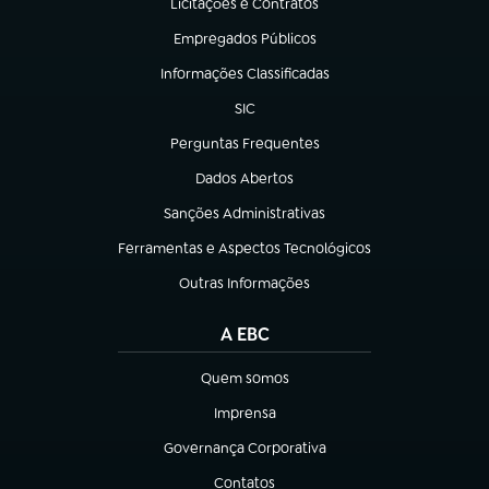
Licitações e Contratos
(abre em nova aba)
Empregados Públicos
(abre em nova aba)
Informações Classificadas
(abre em nova aba)
SIC
(abre em nova aba)
Perguntas Frequentes
(abre em nova aba)
Dados Abertos
(abre em nova aba)
Sanções Administrativas
(abre em nova aba)
Ferramentas e Aspectos Tecnológicos
(abre em nova aba)
Outras Informações
(abre em nova aba)
A EBC
Quem somos
(abre em nova aba)
Imprensa
(abre em nova aba)
Governança Corporativa
(abre em nova aba)
Contatos