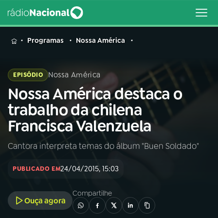
MENU
Programas
Nossa América
Nossa América
EPISÓDIO
Nossa América destaca o
Buscar
na
trabalho da chilena
Rádio
Buscar
Francisca Valenzuela
Nacional
Cantora interpreta temas do álbum "Buen Soldado"
AO VIVO
24/04/2015, 15:03
PUBLICADO EM
01
INÍCIO
Compartilhe
Ouça agora
02
A RÁDIO