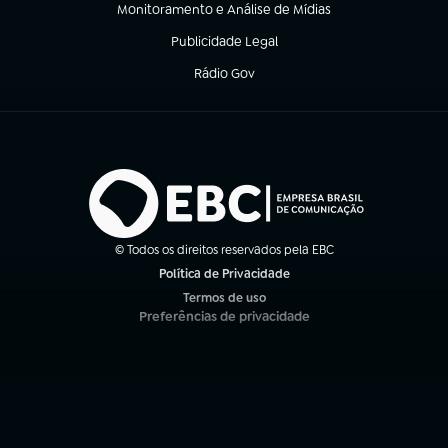
Monitoramento e Análise de Mídias
(abre em nova aba)
Publicidade Legal
(abre em nova aba)
Rádio Gov
(abre em nova aba)
© Todos os direitos reservados pela EBC
Política de Privacidade
(abre em nova aba)
Termos de uso
(abre em nova aba)
Preferências de privacidade