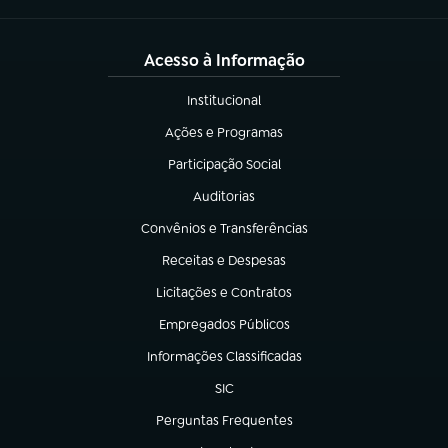
Acesso à Informação
Institucional
(abre em nova aba)
Ações e Programas
(abre em nova aba)
Participação Social
(abre em nova aba)
Auditorias
(abre em nova aba)
Convênios e Transferências
(abre em nova aba)
Receitas e Despesas
(abre em nova aba)
Licitações e Contratos
(abre em nova aba)
Empregados Públicos
(abre em nova aba)
Informações Classificadas
(abre em nova aba)
SIC
(abre em nova aba)
Perguntas Frequentes
(abre em nova aba)