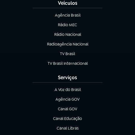
Veículos
Agência Brasil
(abre em nova aba)
Rádio MEC
(abre em nova aba)
Rádio Nacional
Radioagência Nacional
(abre em nova aba)
TV Brasil
(abre em nova aba)
TV Brasil Internacional
(abre em nova aba)
Serviços
A Voz do Brasil
(abre em nova aba)
Agência GOV
(abre em nova aba)
Canal GOV
(abre em nova aba)
Canal Educação
(abre em nova aba)
Canal Libras
(abre em nova aba)