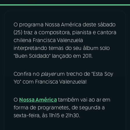
03
PROGRAMAÇÃO
O programa Nossa América deste sábado
(25) traz a compositora, pianista e cantora
04
PROGRAMAS
chilena Francisca Valenzuela
interpretando temas do seu álbum solo
05
PODCASTS
"Buen Soldado" lançado em 2011.
06
VIDEOCASTS
Confira no
player
um trecho de "Esta Soy
Yo" com Francisca Valenzuela!
07
ÚLTIMAS
O
Nossa América
também vai ao ar em
forma de programetes, de segunda a
08
FESTIVAL DE MÚSICA
sexta-feira, às 11h15 e 21h30.
ACOMPANHE A RÁDIO NACIONAL