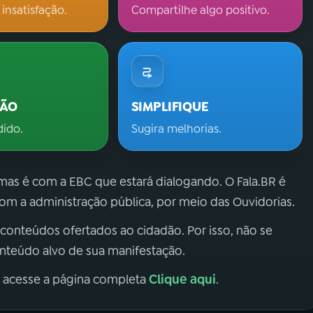
 insatisfação.
Compartilhe algo positivo.
ÇÃO
SIMPLIFIQUE
dido.
Sugira melhorias.
 mas é com a EBC que estará dialogando. O Fala.BR é
m a administração pública, por meio das Ouvidorias.
 conteúdos ofertados ao cidadão. Por isso, não se
onteúdo alvo de sua manifestação.
Clique aqui
, acesse a página completa
.