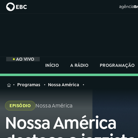
agência
Br
AO VIVO
INÍCIO
A RÁDIO
PROGRAMAÇÃO
MENU
Programas
Nossa América
Buscar
na
Nossa América
EPISÓDIO
Rádio
Buscar
Nacional
Nossa América
Buscar
na
Rádio
AO VIVO