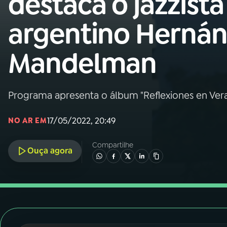
destaca o jazzista
Nacional
argentino Herná
01
INÍCIO
Mandelman
02
A RÁDIO
Programa apresenta o álbum "Reflexiones en Ver
03
PROGRAMAÇÃO
17/05/2022, 20:49
NO AR EM
04
PROGRAMAS
Compartilhe
Ouça agora
05
PODCASTS
06
VIDEOCASTS