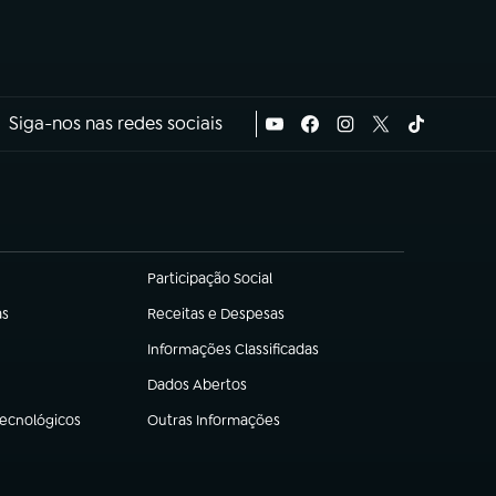
Siga-nos nas redes sociais
Participação Social
(abre em nova aba)
as
Receitas e Despesas
(abre em nova aba)
Informações Classificadas
(abre em nova aba)
Dados Abertos
(abre em nova aba)
Tecnológicos
Outras Informações
(abre em nova aba)