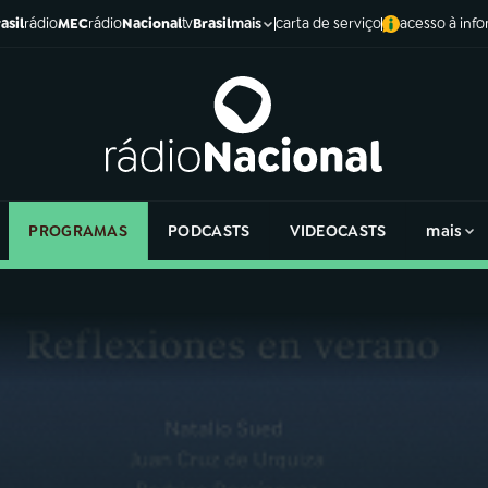
asil
rádio
MEC
rádio
Nacional
tv
Brasil
carta de serviço
acesso à inf
mais
PROGRAMAS
PODCASTS
VIDEOCASTS
mais