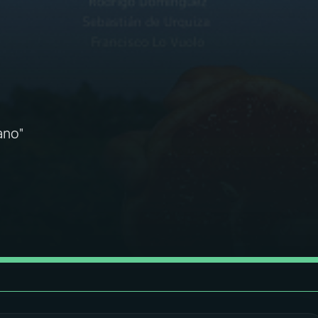
n
ano"