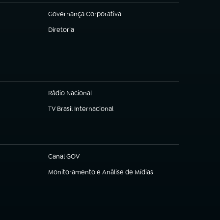
Governança Corporativa
(abre em nova aba)
Diretoria
(abre em nova aba)
Rádio Nacional
TV Brasil Internacional
(abre em nova aba)
Canal GOV
(abre em nova aba)
Monitoramento e Análise de Mídias
(abre em nova aba)