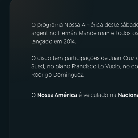
07
ÚLTIMAS
08
FESTIVAL DE MÚSICA
O programa Nossa América deste sábado (2
argentino Hernán Mandelman e todos os 
lançado em 2014.
ACOMPANHE A RÁDIO NACIONAL
YouTube
Facebook
O disco tem participações de Juan Cruz d
Sued, no piano Francisco Lo Vuolo, no co
Instagram
X
Rodrigo Domínguez.
TikTok
O
Nossa América
é veiculado na
Nacion