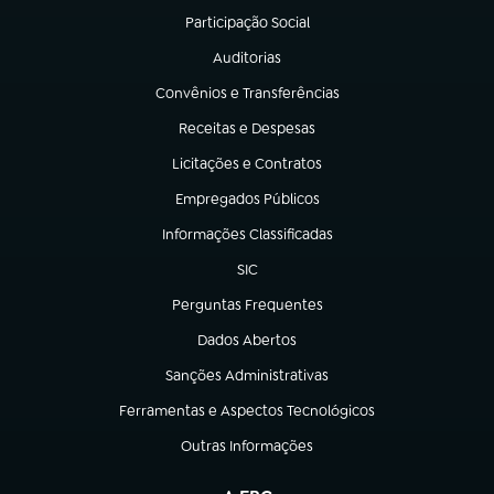
Participação Social
(abre em nova aba)
Auditorias
(abre em nova aba)
Convênios e Transferências
(abre em nova aba)
Receitas e Despesas
(abre em nova aba)
Licitações e Contratos
(abre em nova aba)
Empregados Públicos
(abre em nova aba)
Informações Classificadas
(abre em nova aba)
SIC
(abre em nova aba)
Perguntas Frequentes
(abre em nova aba)
Dados Abertos
(abre em nova aba)
Sanções Administrativas
(abre em nova aba)
Ferramentas e Aspectos Tecnológicos
(abre em nova aba)
Outras Informações
(abre em nova aba)