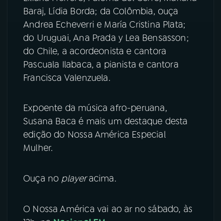
Baraj, Lídia Borda; da Colômbia, ouça
YouTube
Facebook
Andrea Echeverri e María Cristina Plata;
do Uruguai, Ana Prada y Lea Bensasson;
Instagram
X
do Chile, a acordeonista e cantora
Pascuala Ilabaca, a pianista e cantora
TikTok
Francisca Valenzuela.
Expoente da música afro-peruana,
Susana Baca é mais um destaque desta
edição do Nossa América Especial
Mulher.
Ouça no
player
acima.
O Nossa América vai ao ar no sábado, às