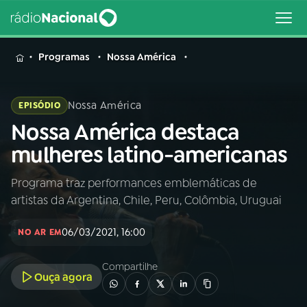
MENU
Programas
Nossa América
Nossa América
EPISÓDIO
Nossa América destaca
Buscar
na
mulheres latino-americanas
Rádio
Buscar
Nacional
Programa traz performances emblemáticas de
artistas da Argentina, Chile, Peru, Colômbia, Uruguai
AO VIVO
06/03/2021, 16:00
NO AR EM
01
INÍCIO
Compartilhe
Ouça agora
02
A RÁDIO