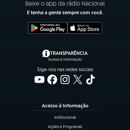
Baixe o app da rádio Nacional
E tenha a gente sempre com você.
(abre em nova aba)
TRANSPARÊNCIA
Acesso à Informação
Siga-nos nas redes sociais
Acesso à Informação
Institucional
(abre em nova aba)
Ações e Programas
(abre em nova aba)