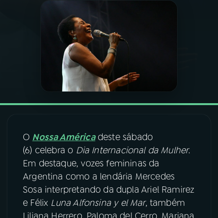
03
PROGRAMAÇÃO
04
PROGRAMAS
05
PODCASTS
06
VIDEOCASTS
O
Nossa América
deste sábado
(6) celebra o
Dia Internacional da Mulher
.
07
ÚLTIMAS
Em destaque, vozes femininas da
Argentina como a lendária Mercedes
08
FESTIVAL DE MÚSICA
Sosa interpretando da dupla Ariel Ramirez
e Félix
Luna Alfonsina y el Mar
, também
Liliana Herrero, Paloma del Cerro, Mariana
ACOMPANHE A RÁDIO NACIONAL