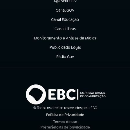
Agência GOV
(abre em nova aba)
Canal GOV
(abre em nova aba)
Canal Educação
(abre em nova aba)
Canal Libras
(abre em nova aba)
Monitoramento e Análise de Mídias
(abre em nova aba)
Publicidade Legal
(abre em nova aba)
Rádio Gov
(abre em nova aba)
© Todos os direitos reservados pela EBC
Política de Privacidade
(abre em nova aba)
Termos de uso
(abre em nova aba)
Preferências de privacidade