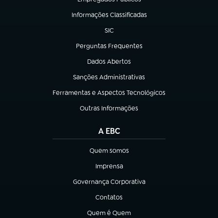
(abre em nova aba)
Informações Classificadas
(abre em nova aba)
SIC
(abre em nova aba)
Perguntas Frequentes
(abre em nova aba)
Dados Abertos
(abre em nova aba)
Sanções Administrativas
(abre em nova aba)
Ferramentas e Aspectos Tecnológicos
(abre em nova aba)
Outras Informações
(abre em nova aba)
A EBC
Quem somos
(abre em nova aba)
Imprensa
(abre em nova aba)
Governança Corporativa
(abre em nova aba)
Contatos
(abre em nova aba)
Quem é Quem
(abre em nova aba)