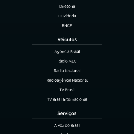
Diretoria
(abre em nova aba)
Ouvidoria
(abre em nova aba)
RNCP
(abre em nova aba)
Veículos
Agência Brasil
(abre em nova aba)
Rádio MEC
(abre em nova aba)
Rádio Nacional
Radioagência Nacional
(abre em nova aba)
TV Brasil
(abre em nova aba)
TV Brasil Internacional
(abre em nova aba)
Serviços
A Voz do Brasil
(abre em nova aba)