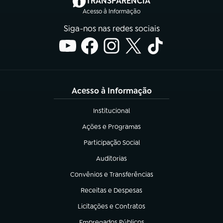
TRANSPARÊNCIA
Acesso à Informação
Siga-nos nas redes sociais
Acesso à Informação
Institucional
(abre em nova aba)
Ações e Programas
(abre em nova aba)
Participação Social
(abre em nova aba)
Auditorias
(abre em nova aba)
Convênios e Transferências
(abre em nova aba)
Receitas e Despesas
(abre em nova aba)
Licitações e Contratos
(abre em nova aba)
Empregados Públicos