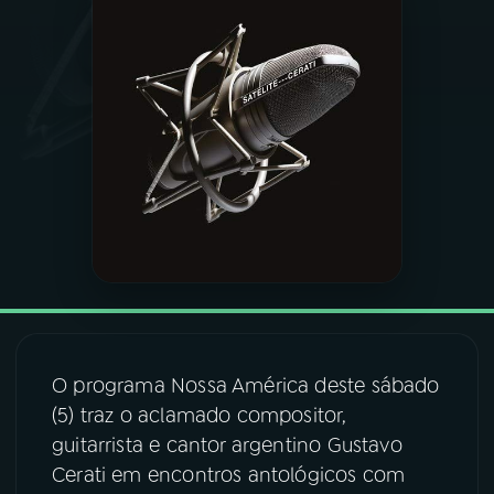
03
PROGRAMAÇÃO
04
PROGRAMAS
05
PODCASTS
06
VIDEOCASTS
07
ÚLTIMAS
O programa Nossa América deste sábado
(5) traz o aclamado compositor,
08
FESTIVAL DE MÚSICA
guitarrista e cantor argentino Gustavo
Cerati em encontros antológicos com
ACOMPANHE A RÁDIO NACIONAL