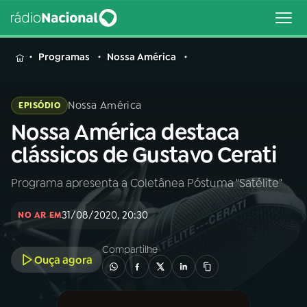
MENU
Programas
Nossa América
Nossa América
EPISÓDIO
Nossa América destaca
Buscar
na
clássicos de Gustavo Cerati
Rádio
Buscar
Nacional
Programa apresenta a Coletânea Póstuma "Satélite"
AO VIVO
31/08/2020, 20:30
NO AR EM
01
INÍCIO
Compartilhe
Ouça agora
02
A RÁDIO