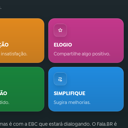
.
ÇÃO
ELOGIO
 insatisfação.
Compartilhe algo positivo.
ÇÃO
SIMPLIFIQUE
dido.
Sugira melhorias.
 mas é com a EBC que estará dialogando. O Fala.BR é