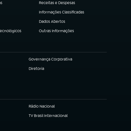
as
Receitas e Despesas
(abre em nova aba)
Informações Classificadas
(abre em nova aba)
Dados Abertos
(abre em nova aba)
Tecnológicos
Outras Informações
(abre em nova aba)
Governança Corporativa
(abre em nova aba)
Diretoria
(abre em nova aba)
Rádio Nacional
TV Brasil Internacional
(abre em nova aba)