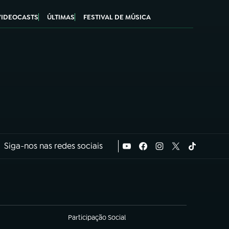
VIDEOCASTS
ÚLTIMAS
FESTIVAL DE MÚSICA
Siga-nos nas redes sociais
Participação Social
(abre em nova aba)