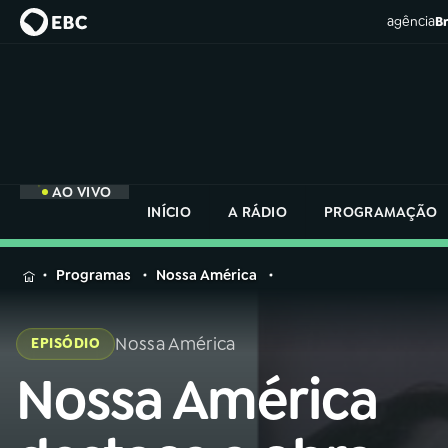
agência
Br
AO VIVO
INÍCIO
A RÁDIO
PROGRAMAÇÃO
MENU
Programas
Nossa América
Buscar
na
Nossa América
EPISÓDIO
Rádio
Buscar
Nacional
Nossa América
Buscar
na
Rádio
AO VIVO