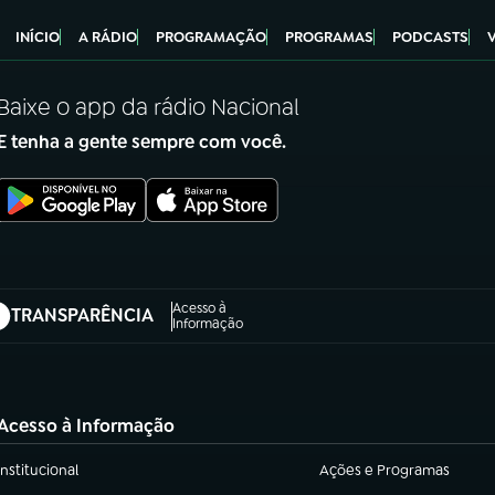
INÍCIO
A RÁDIO
PROGRAMAÇÃO
PROGRAMAS
PODCASTS
Baixe o app da rádio Nacional
E tenha a gente sempre com você.
Acesso à
TRANSPARÊNCIA
abre em nova aba)
Informação
Acesso à Informação
Institucional
Ações e Programas
(abre em nova aba)
(abre em nova aba)