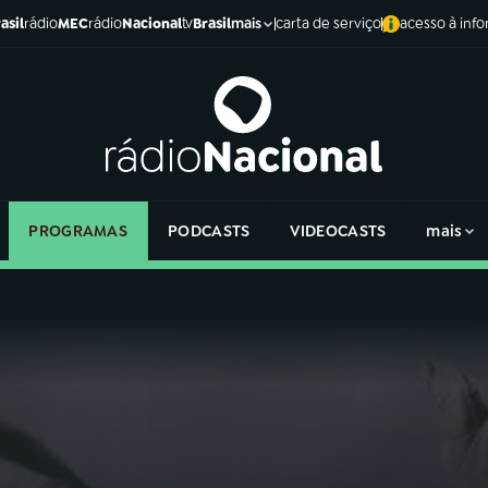
asil
rádio
MEC
rádio
Nacional
tv
Brasil
carta de serviço
acesso à inf
mais
PROGRAMAS
PODCASTS
VIDEOCASTS
mais