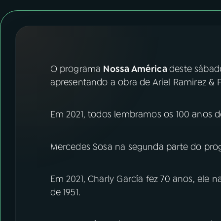
07
ÚLTIMAS
08
FESTIVAL DE MÚSICA
ACOMPANHE A RÁDIO NACIONAL
O programa
Nossa América
deste sábado
apresentando a obra de Ariel Ramirez & F
YouTube
Facebook
Instagram
X
Em 2021, todos lembramos os 100 anos de
TikTok
Mercedes Sosa na segunda parte do prog
Em 2021, Charly García fez 70 anos, ele 
de 1951.