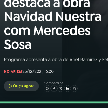
destaca a obra
Nacional
Navidad Nuestra
01
INÍCIO
com Mercedes
02
A RÁDIO
Sosa
03
PROGRAMAÇÃO
Programa apresenta a obra de Ariel Ramirez y Fél
04
PROGRAMAS
25/12/2021, 16:00
NO AR EM
05
PODCASTS
Compartilhe
Ouça agora
06
VIDEOCASTS