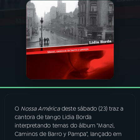
03
PROGRAMAÇÃO
04
PROGRAMAS
05
PODCASTS
06
VIDEOCASTS
07
ÚLTIMAS
O
Nossa América
deste sábado (23) traz a
cantora de tango Lidia Borda
08
FESTIVAL DE MÚSICA
interpretando temas do álbum "Manzi,
Caminos de Barro y Pampa", lançado em
ACOMPANHE A RÁDIO NACIONAL