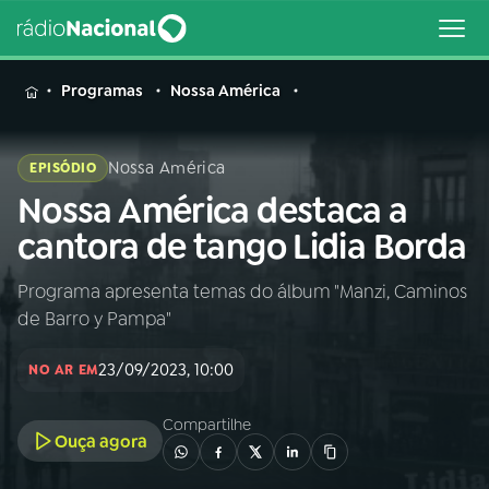
MENU
Programas
Nossa América
Nossa América
EPISÓDIO
Nossa América destaca a
Buscar
na
cantora de tango Lidia Borda
Rádio
Buscar
Nacional
Programa apresenta temas do álbum "Manzi, Caminos
de Barro y Pampa"
AO VIVO
23/09/2023, 10:00
NO AR EM
01
INÍCIO
Compartilhe
Ouça agora
02
A RÁDIO