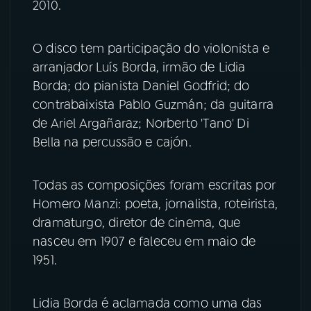
2010.
YouTube
Facebook
O disco tem participação do violonista e
Instagram
X
arranjador Luís Borda, irmão de Lidia
Borda; do pianista Daniel Godfrid; do
TikTok
contrabaixista Pablo Guzmán; da guitarra
de Ariel Argañaraz; Norberto 'Tano' Di
Bella na percussão e cajón.
Todas as composições foram escritas por
Homero Manzi: poeta, jornalista, roteirista,
dramaturgo, diretor de cinema, que
nasceu em 1907 e faleceu em maio de
1951.
Lidia Borda é aclamada como uma das