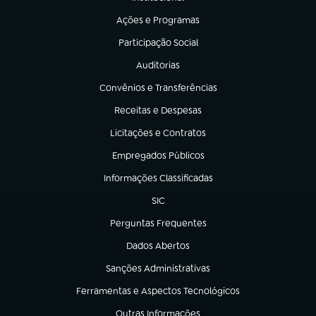
(abre em nova aba)
Ações e Programas
(abre em nova aba)
Participação Social
(abre em nova aba)
Auditorias
(abre em nova aba)
Convênios e Transferências
(abre em nova aba)
Receitas e Despesas
(abre em nova aba)
Licitações e Contratos
(abre em nova aba)
Empregados Públicos
(abre em nova aba)
Informações Classificadas
(abre em nova aba)
SIC
(abre em nova aba)
Perguntas Frequentes
(abre em nova aba)
Dados Abertos
(abre em nova aba)
Sanções Administrativas
(abre em nova aba)
Ferramentas e Aspectos Tecnológicos
(abre em nova aba)
Outras Informações