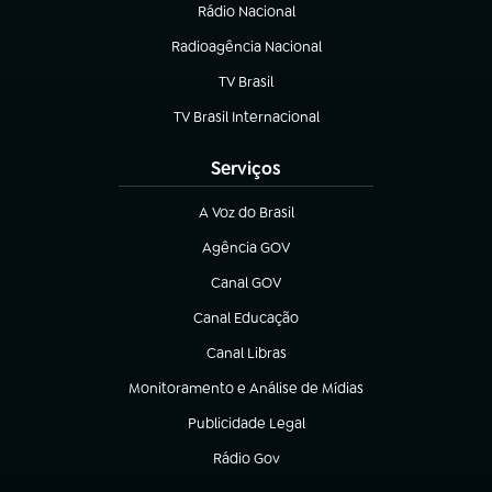
Rádio Nacional
Radioagência Nacional
(abre em nova aba)
TV Brasil
(abre em nova aba)
TV Brasil Internacional
(abre em nova aba)
Serviços
A Voz do Brasil
(abre em nova aba)
Agência GOV
(abre em nova aba)
Canal GOV
(abre em nova aba)
Canal Educação
(abre em nova aba)
Canal Libras
(abre em nova aba)
Monitoramento e Análise de Mídias
(abre em nova aba)
Publicidade Legal
(abre em nova aba)
Rádio Gov
(abre em nova aba)