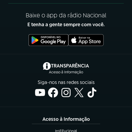
Baixe o app da rádio Nacional
E tenha a gente sempre com você.
(abre em nova aba)
TRANSPARÊNCIA
Acesso à Informação
Siga-nos nas redes sociais
Acesso à Informação
Institucional