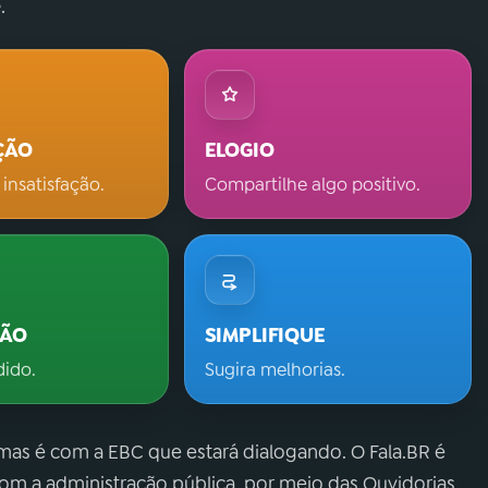
.
ÇÃO
ELOGIO
 insatisfação.
Compartilhe algo positivo.
ÇÃO
SIMPLIFIQUE
dido.
Sugira melhorias.
 mas é com a EBC que estará dialogando. O Fala.BR é
m a administração pública, por meio das Ouvidorias.