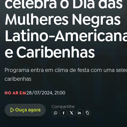
celebra o Dia das
Nacional
Mulheres Negras
01
INÍCIO
Latino-American
02
A RÁDIO
e Caribenhas
03
PROGRAMAÇÃO
Programa entra em clima de festa com uma seleç
04
PROGRAMAS
caribenhas
05
PODCASTS
28/07/2024, 21:00
NO AR EM
Compartilhe
Ouça agora
06
VIDEOCASTS