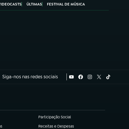
VIDEOCASTS
ÚLTIMAS
FESTIVAL DE MÚSICA
Siga-nos nas redes sociais
Participação Social
(abre em nova aba)
as
Receitas e Despesas
(abre em nova aba)