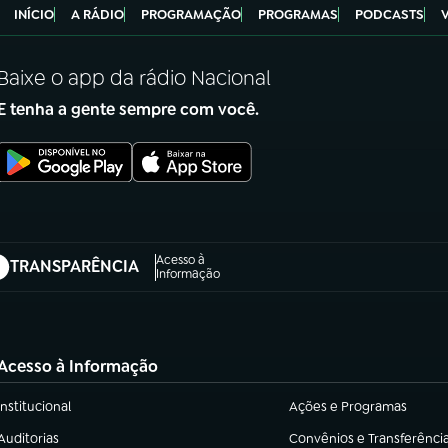
INÍCIO
A RÁDIO
PROGRAMAÇÃO
PROGRAMAS
PODCASTS
Baixe o app da rádio Nacional
E tenha a gente sempre com você.
Acesso à
TRANSPARÊNCIA
abre em nova aba)
Informação
Acesso à Informação
Institucional
Ações e Programas
(abre em nova aba)
(abre em nova aba)
Auditorias
Convênios e Transferênci
(abre em nova aba)
(abre em nova aba)