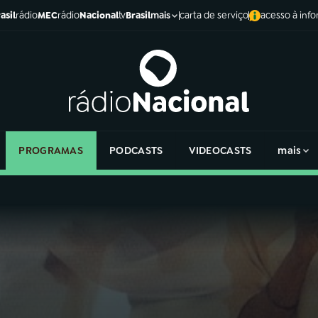
asil
rádio
MEC
rádio
Nacional
tv
Brasil
carta de serviço
acesso à inf
mais
PROGRAMAS
PODCASTS
VIDEOCASTS
mais