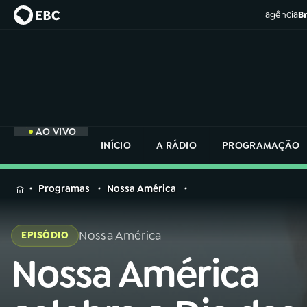
agência
Br
AO VIVO
INÍCIO
A RÁDIO
PROGRAMAÇÃO
MENU
Programas
Nossa América
Buscar
na
Nossa América
EPISÓDIO
Rádio
Buscar
Nacional
Nossa América
Buscar
na
Rádio
AO VIVO