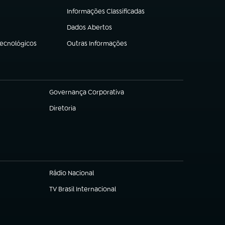
Informações Classificadas
(abre em nova aba)
Dados Abertos
(abre em nova aba)
Tecnológicos
Outras Informações
(abre em nova aba)
Governança Corporativa
(abre em nova aba)
Diretoria
(abre em nova aba)
Rádio Nacional
TV Brasil Internacional
(abre em nova aba)