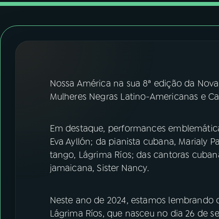
07
ÚLTIMAS
08
FESTIVAL DE MÚSICA
ACOMPANHE A RÁDIO NACIONAL
Nossa América na sua 8ª edição da Nova
YouTube
Facebook
Mulheres Negras Latino-Americanas e Ca
Instagram
X
Em destaque, performances emblemática
TikTok
Eva Ayllón; da pianista cubana, Marialy
tango, Lágrima Ríos; das cantoras cuban
jamaicana, Sister Nancy.
Neste ano de 2024, estamos lembrando o
Lágrima Ríos, que nasceu no dia 26 de s