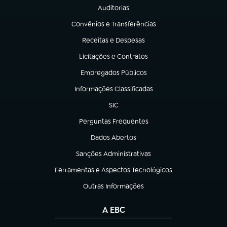
Auditorias
(abre em nova aba)
Convênios e Transferências
(abre em nova aba)
Receitas e Despesas
(abre em nova aba)
Licitações e Contratos
(abre em nova aba)
Empregados Públicos
(abre em nova aba)
Informações Classificadas
(abre em nova aba)
SIC
(abre em nova aba)
Perguntas Frequentes
(abre em nova aba)
Dados Abertos
(abre em nova aba)
Sanções Administrativas
(abre em nova aba)
Ferramentas e Aspectos Tecnológicos
(abre em nova aba)
Outras Informações
(abre em nova aba)
A EBC