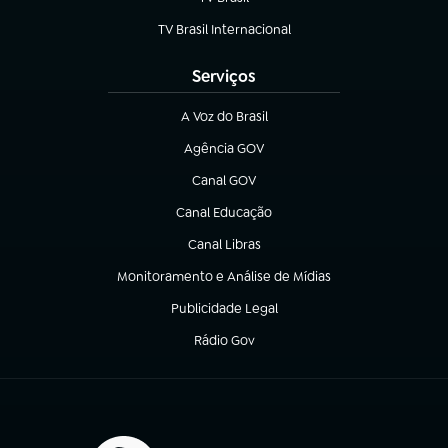
(abre em nova aba)
TV Brasil Internacional
(abre em nova aba)
Serviços
A Voz do Brasil
(abre em nova aba)
Agência GOV
(abre em nova aba)
Canal GOV
(abre em nova aba)
Canal Educação
(abre em nova aba)
Canal Libras
(abre em nova aba)
Monitoramento e Análise de Mídias
(abre em nova aba)
Publicidade Legal
(abre em nova aba)
Rádio Gov
(abre em nova aba)