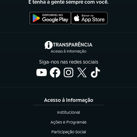
E tenha a gente sempre com você.
(abre em nova aba)
TRANSPARÊNCIA
Acesso à Informação
Siga-nos nas redes sociais
Acesso à Informação
Institucional
(abre em nova aba)
Ações e Programas
(abre em nova aba)
Participação Social
(abre em nova aba)