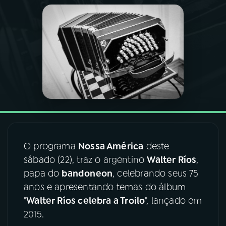
03
PROGRAMAÇÃO
04
PROGRAMAS
05
PODCASTS
06
VIDEOCASTS
O programa
Nossa América
deste
07
ÚLTIMAS
sábado (22), traz o argentino
Walter Ríos
,
papa do
bandoneon
, celebrando seus 75
anos e apresentando temas do álbum
08
FESTIVAL DE MÚSICA
"
Walter Ríos celebra a Troilo
", lançado em
2015.
ACOMPANHE A RÁDIO NACIONAL