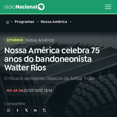
MENU
Programas
Nossa América
Nossa América
EPISÓDIO
Nossa América celebra 75
Buscar
na
anos do bandoneonista
Rádio
Buscar
Walter Ríos
Nacional
O músico apresenta clássicos de Aníbal Troilo
AO VIVO
21/07/2017, 13:14
NO AR EM
01
INÍCIO
Compartilhe
02
A RÁDIO