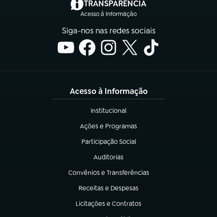
(abre em nova aba)
TRANSPARÊNCIA
Acesso à Informação
Siga-nos nas redes sociais
Acesso à Informação
Institucional
(abre em nova aba)
Ações e Programas
(abre em nova aba)
Participação Social
(abre em nova aba)
Auditorias
(abre em nova aba)
Convênios e Transferências
(abre em nova aba)
Receitas e Despesas
(abre em nova aba)
Licitações e Contratos
(abre em nova aba)