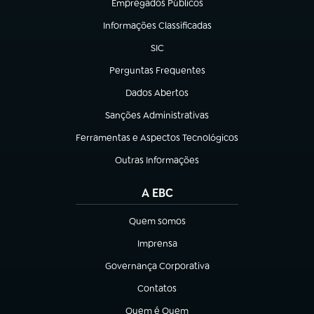
Empregados Públicos
(abre em nova aba)
Informações Classificadas
(abre em nova aba)
SIC
(abre em nova aba)
Perguntas Frequentes
(abre em nova aba)
Dados Abertos
(abre em nova aba)
Sanções Administrativas
(abre em nova aba)
Ferramentas e Aspectos Tecnológicos
(abre em nova aba)
Outras Informações
(abre em nova aba)
A EBC
Quem somos
(abre em nova aba)
Imprensa
(abre em nova aba)
Governança Corporativa
(abre em nova aba)
Contatos
(abre em nova aba)
Quem é Quem