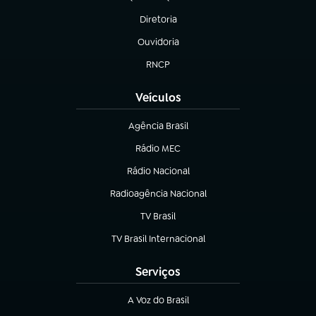
(abre em nova aba)
Diretoria
(abre em nova aba)
Ouvidoria
(abre em nova aba)
RNCP
(abre em nova aba)
Veículos
Agência Brasil
(abre em nova aba)
Rádio MEC
(abre em nova aba)
Rádio Nacional
Radioagência Nacional
(abre em nova aba)
TV Brasil
(abre em nova aba)
TV Brasil Internacional
(abre em nova aba)
Serviços
A Voz do Brasil
(abre em nova aba)