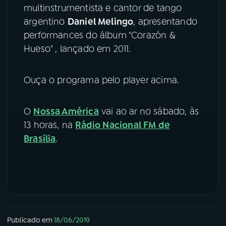
multinstrumentista e cantor de tango
YouTube
Facebook
argentino
Daniel Melingo
, apresentando
performances do álbum "Corazón &
Instagram
X
Hueso" , lançado em 2011.
TikTok
Ouça o programa pelo player acima.
O
Nossa América
vai ao ar no sábado, às
13 horas, na
Rádio Nacional FM de
Brasília
.
Publicado em
18/06/2019