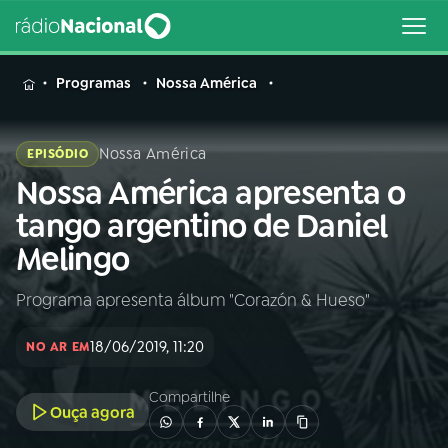
MENU
Programas
Nossa América
Nossa América
EPISÓDIO
Nossa América apresenta o
Buscar
na
tango argentino de Daniel
Rádio
Buscar
Melingo
Nacional
Programa apresenta álbum "Corazón & Hueso"
AO VIVO
18/06/2019, 11:20
NO AR EM
01
INÍCIO
Compartilhe
Ouça agora
02
A RÁDIO