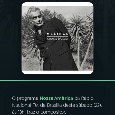
03
PROGRAMAÇÃO
04
PROGRAMAS
05
PODCASTS
06
VIDEOCASTS
07
ÚLTIMAS
08
FESTIVAL DE MÚSICA
O programa
Nossa América
da Rádio
Nacional FM de Brasília deste sábado (22),
às 13h, traz o compositor,
ACOMPANHE A RÁDIO NACIONAL