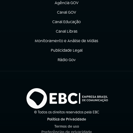
Agência GOV
(abre em nova aba)
Canal GOV
(abre em nova aba)
Canal Educação
(abre em nova aba)
Canal Libras
(abre em nova aba)
Monitoramento e Análise de Mídias
(abre em nova aba)
Publicidade Legal
(abre em nova aba)
Rádio Gov
(abre em nova aba)
© Todos os direitos reservados pela EBC
Política de Privacidade
(abre em nova aba)
Termos de uso
(abre em nova aba)
Preferências de privacidade