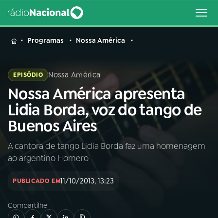
MENU
Programas
Nossa América
Nossa América
EPISÓDIO
Nossa América apresenta
Buscar
na
Lidia Borda, voz do tango de
Rádio
Buscar
Buenos Aires
Nacional
A cantora de tango Lidia Borda faz uma homenagem
AO VIVO
ao argentino Homero
01
INÍCIO
11/10/2013, 13:23
PUBLICADO EM
Compartilhe
02
A RÁDIO