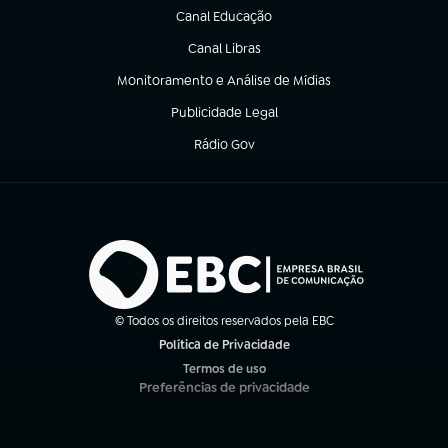
Canal Educação
(abre em nova aba)
Canal Libras
(abre em nova aba)
Monitoramento e Análise de Mídias
(abre em nova aba)
Publicidade Legal
(abre em nova aba)
Rádio Gov
(abre em nova aba)
© Todos os direitos reservados pela EBC
Política de Privacidade
(abre em nova aba)
Termos de uso
(abre em nova aba)
Preferências de privacidade