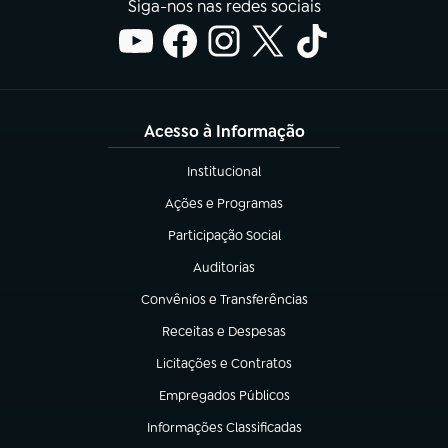
Siga-nos nas redes sociais
Acesso à Informação
Institucional
(abre em nova aba)
Ações e Programas
(abre em nova aba)
Participação Social
(abre em nova aba)
Auditorias
(abre em nova aba)
Convênios e Transferências
(abre em nova aba)
Receitas e Despesas
(abre em nova aba)
Licitações e Contratos
(abre em nova aba)
Empregados Públicos
(abre em nova aba)
Informações Classificadas
(abre em nova aba)