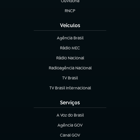
Ouvidoria
(abre em nova aba)
RNCP
(abre em nova aba)
Veículos
Agência Brasil
(abre em nova aba)
Rádio MEC
(abre em nova aba)
Rádio Nacional
Radioagência Nacional
(abre em nova aba)
TV Brasil
(abre em nova aba)
TV Brasil Internacional
(abre em nova aba)
Serviços
A Voz do Brasil
(abre em nova aba)
Agência GOV
(abre em nova aba)
Canal GOV
(abre em nova aba)