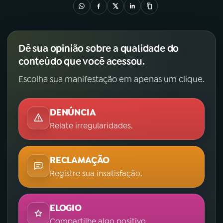
YouTube
Facebook
Instagram
X
Dê sua opinião sobre a qualidade do
conteúdo que você acessou.
TikTok
Escolha sua manifestação em apenas um clique.
DENÚNCIA
Relate irregularidades.
RECLAMAÇÃO
Registre sua insatisfação.
ELOGIO
Compartilhe algo positivo.