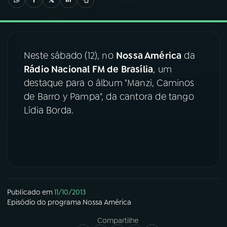
03
PROGRAMAÇÃO
Neste sábado (12), no
Nossa América
da
04
PROGRAMAS
Rádio Nacional FM de Brasília
, um
destaque para o álbum "Manzi, Caminos
05
PODCASTS
de Barro y Pampa", da cantora de tango
Lídia Borda.
06
VIDEOCASTS
07
ÚLTIMAS
08
FESTIVAL DE MÚSICA
Publicado em
11/10/2013
Episódio
do programa
Nossa América
Compartilhe
ACOMPANHE A RÁDIO NACIONAL