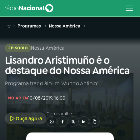
MENU
Programas
Nossa América
Nossa América
EPISÓDIO
Lisandro Aristimuño é o
Buscar
na
destaque do Nossa América
Rádio
Buscar
Nacional
Programa traz o álbum "Mundo Anfíbio"
AO VIVO
10/08/2019, 16:00
NO AR EM
01
INÍCIO
Compartilhe
Ouça agora
02
A RÁDIO