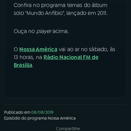
Confira no programa temas do álbum
YouTube
Facebook
solo "Mundo Anfibio", lançado em 2011.
Instagram
X
Ouça no
player
acima.
TikTok
O
Nossa América
vai ao ar no sábado, às
13 horas, na
Rádio Nacional FM de
Brasília
.
Publicado em
08/08/2019
Episódio
do programa
Nossa América
Compartilhe