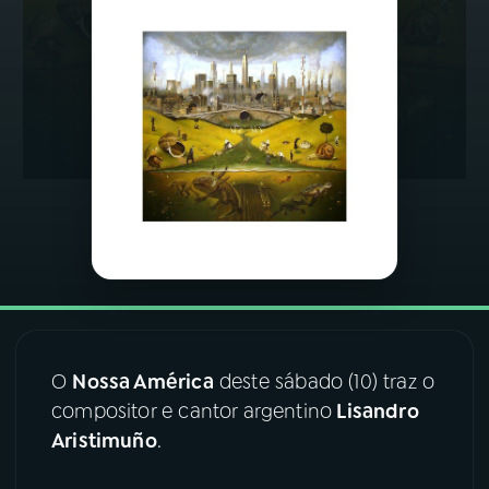
03
PROGRAMAÇÃO
04
PROGRAMAS
05
PODCASTS
06
VIDEOCASTS
07
ÚLTIMAS
O
Nossa América
deste sábado (10) traz o
compositor e cantor argentino
Lisandro
08
FESTIVAL DE MÚSICA
Aristimuño
.
ACOMPANHE A RÁDIO NACIONAL