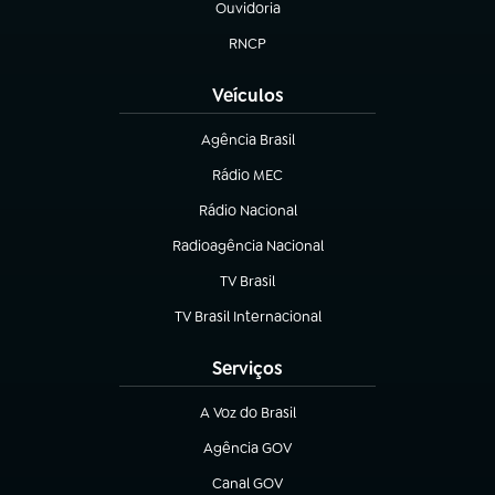
Ouvidoria
(abre em nova aba)
RNCP
(abre em nova aba)
Veículos
Agência Brasil
(abre em nova aba)
Rádio MEC
(abre em nova aba)
Rádio Nacional
Radioagência Nacional
(abre em nova aba)
TV Brasil
(abre em nova aba)
TV Brasil Internacional
(abre em nova aba)
Serviços
A Voz do Brasil
(abre em nova aba)
Agência GOV
(abre em nova aba)
Canal GOV
(abre em nova aba)