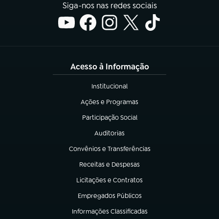
Siga-nos nas redes sociais
Acesso à Informação
Institucional
(abre em nova aba)
Ações e Programas
(abre em nova aba)
Participação Social
(abre em nova aba)
Auditorias
(abre em nova aba)
Convênios e Transferências
(abre em nova aba)
Receitas e Despesas
(abre em nova aba)
Licitações e Contratos
(abre em nova aba)
Empregados Públicos
(abre em nova aba)
Informações Classificadas
(abre em nova aba)