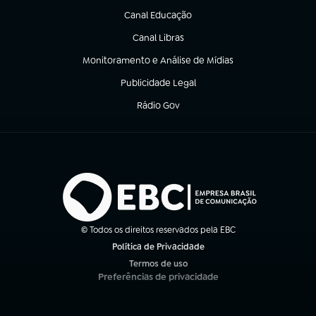
Canal Educação
(abre em nova aba)
Canal Libras
(abre em nova aba)
Monitoramento e Análise de Mídias
(abre em nova aba)
Publicidade Legal
(abre em nova aba)
Rádio Gov
(abre em nova aba)
© Todos os direitos reservados pela EBC
Política de Privacidade
(abre em nova aba)
Termos de uso
(abre em nova aba)
Preferências de privacidade