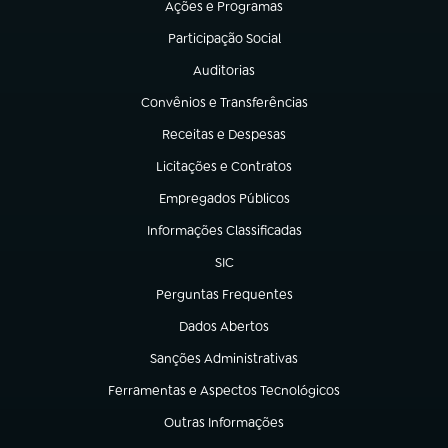
Ações e Programas
(abre em nova aba)
Participação Social
(abre em nova aba)
Auditorias
(abre em nova aba)
Convênios e Transferências
(abre em nova aba)
Receitas e Despesas
(abre em nova aba)
Licitações e Contratos
(abre em nova aba)
Empregados Públicos
(abre em nova aba)
Informações Classificadas
(abre em nova aba)
SIC
(abre em nova aba)
Perguntas Frequentes
(abre em nova aba)
Dados Abertos
(abre em nova aba)
Sanções Administrativas
(abre em nova aba)
Ferramentas e Aspectos Tecnológicos
(abre em nova aba)
Outras Informações
(abre em nova aba)