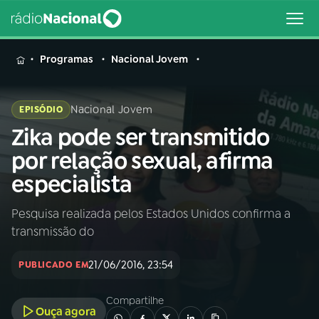
MENU
Programas
Nacional Jovem
Nacional Jovem
EPISÓDIO
Zika pode ser transmitido
Buscar
na
por relação sexual, afirma
Rádio
Buscar
especialista
Nacional
Pesquisa realizada pelos Estados Unidos confirma a
AO VIVO
transmissão do
01
INÍCIO
21/06/2016, 23:54
PUBLICADO EM
Compartilhe
02
A RÁDIO
Ouça agora