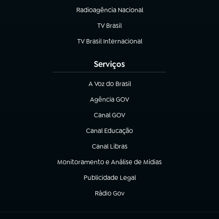
Radioagência Nacional
(abre em nova aba)
TV Brasil
(abre em nova aba)
TV Brasil Internacional
(abre em nova aba)
Serviços
A Voz do Brasil
(abre em nova aba)
Agência GOV
(abre em nova aba)
Canal GOV
(abre em nova aba)
Canal Educação
(abre em nova aba)
Canal Libras
(abre em nova aba)
Monitoramento e Análise de Mídias
(abre em nova aba)
Publicidade Legal
(abre em nova aba)
Rádio Gov
(abre em nova aba)