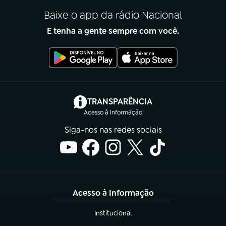
Baixe o app da rádio Nacional
E tenha a gente sempre com você.
(abre em nova aba)
TRANSPARÊNCIA
Acesso à Informação
Siga-nos nas redes sociais
Acesso à Informação
Institucional
(abre em nova aba)