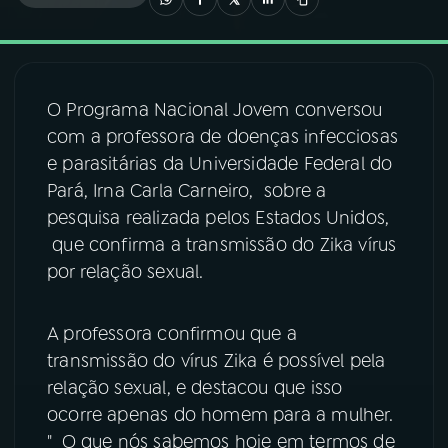
03
PROGRAMAÇÃO
O Programa Nacional Jovem conversou
04
PROGRAMAS
com a professora de doenças infecciosas
e parasitárias da Universidade Federal do
05
PODCASTS
Pará, Irna Carla Carneiro, sobre a
pesquisa realizada pelos Estados Unidos,
que confirma a transmissão do Zika vírus
06
VIDEOCASTS
por relação sexual.
07
ÚLTIMAS
A professora confirmou que a
transmissão do vírus Zika é possível pela
08
FESTIVAL DE MÚSICA
relação sexual, e destacou que isso
ocorre apenas do homem para a mulher.
" O que nós sabemos hoje em termos de
ACOMPANHE A RÁDIO NACIONAL